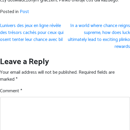
czy doświadczonym graczem, Plinko oferuje coś dla każdego.
Posted in
Post
Post
Lunivers des jeux en ligne révèle
In a world where chance reigns
navigation
des trésors cachés pour ceux qui
supreme, how does luck
osent tenter leur chance avec bil
ultimately lead to exciting plinko
rewards
Leave a Reply
Your email address will not be published.
Required fields are
marked
*
Comment
*