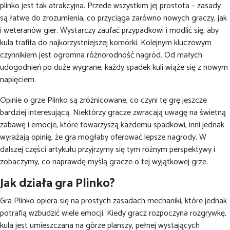
plinko jest tak atrakcyjna. Przede wszystkim jej prostota – zasady
są łatwe do zrozumienia, co przyciąga zarówno nowych graczy, jak
i weteranów gier. Wystarczy zaufać przypadkowi i modlić się, aby
kula trafiła do najkorzystniejszej komórki. Kolejnym kluczowym
czynnikiem jest ogromna różnorodność nagród. Od małych
udogodnień po duże wygrane, każdy spadek kuli wiąże się z nowym
napięciem.
Opinie o grze Plinko są zróżnicowane, co czyni tę grę jeszcze
bardziej interesującą. Niektórzy gracze zwracają uwagę na świetną
zabawę i emocje, które towarzyszą każdemu spadkowi, inni jednak
wyrażają opinię, że gra mogłaby oferować lepsze nagrody. W
dalszej części artykułu przyjrzymy się tym różnym perspektywy i
zobaczymy, co naprawdę myślą gracze o tej wyjątkowej grze.
Jak działa gra Plinko?
Gra Plinko opiera się na prostych zasadach mechaniki, które jednak
potrafią wzbudzić wiele emocji. Kiedy gracz rozpoczyna rozgrywkę,
kula jest umieszczana na górze planszy, pełnej wystających