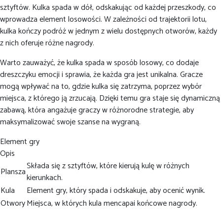
sztyftów. Kulka spada w dół, odskakując od każdej przeszkody, co
wprowadza element losowości. W zależności od trajektorii lotu,
kulka kończy podróż w jednym z wielu dostępnych otworów, każdy
z nich oferuje różne nagrody.
Warto zauważyć, że kulka spada w sposób losowy, co dodaje
dreszczyku emocji i sprawia, że każda gra jest unikalna. Gracze
mogą wpływać na to, gdzie kulka się zatrzyma, poprzez wybór
miejsca, z którego ją zrzucają. Dzięki temu gra staje się dynamiczną
zabawą, która angażuje graczy w różnorodne strategie, aby
maksymalizować swoje szanse na wygraną.
Element gry
Opis
Składa się z sztyftów, które kierują kulę w różnych
Plansza
kierunkach.
Kula
Element gry, który spada i odskakuje, aby ocenić wynik.
Otwory
Miejsca, w których kula mencapai końcowe nagrody.