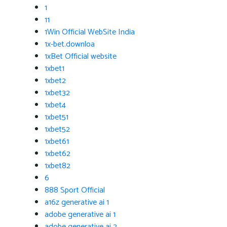
1
11
1Win Official WebSite India
1x-bet.downloa
1xBet Official website
1xbet1
1xbet2
1xbet32
1xbet4
1xbet51
1xbet52
1xbet61
1xbet62
1xbet82
6
888 Sport Official
a16z generative ai 1
adobe generative ai 1
adobe generative ai 2