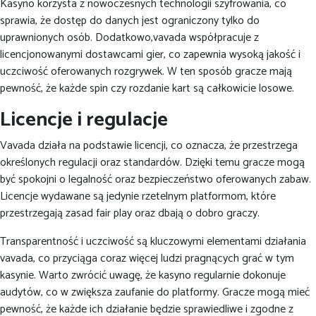
Kasyno korzysta z nowoczesnych technologii szyfrowania, co
sprawia, że dostęp do danych jest ograniczony tylko do
uprawnionych osób. Dodatkowo,vavada współpracuje z
licencjonowanymi dostawcami gier, co zapewnia wysoką jakość i
uczciwość oferowanych rozgrywek. W ten sposób gracze mają
pewność, że każde spin czy rozdanie kart są całkowicie losowe.
Licencje i regulacje
Vavada działa na podstawie licencji, co oznacza, że przestrzega
określonych regulacji oraz standardów. Dzięki temu gracze mogą
być spokojni o legalność oraz bezpieczeństwo oferowanych zabaw.
Licencje wydawane są jedynie rzetelnym platformom, które
przestrzegają zasad fair play oraz dbają o dobro graczy.
Transparentność i uczciwość są kluczowymi elementami działania
vavada, co przyciąga coraz więcej ludzi pragnących grać w tym
kasynie. Warto zwrócić uwagę, że kasyno regularnie dokonuje
audytów, co w zwiększa zaufanie do platformy. Gracze mogą mieć
pewność, że każde ich działanie będzie sprawiedliwe i zgodne z