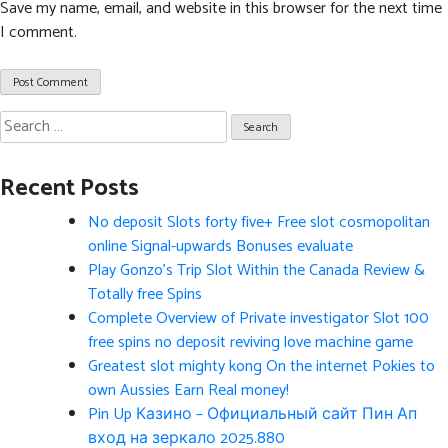
Save my name, email, and website in this browser for the next time
I comment.
Search
for:
Recent Posts
No deposit Slots forty five+ Free slot cosmopolitan
online Signal-upwards Bonuses evaluate
Play Gonzo’s Trip Slot Within the Canada Review &
Totally free Spins
Complete Overview of Private investigator Slot 100
free spins no deposit reviving love machine game
Greatest slot mighty kong On the internet Pokies to
own Aussies Earn Real money!
Pin Up Казино – Официальный сайт Пин Ап
вход на зеркало 2025.880