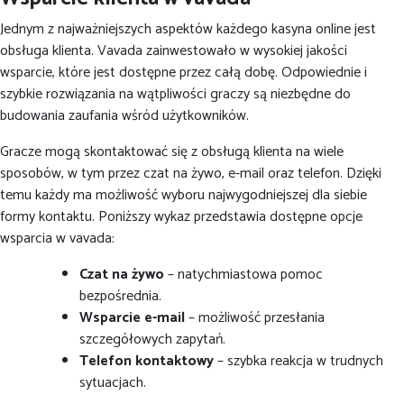
Jednym z najważniejszych aspektów każdego kasyna online jest
obsługa klienta. Vavada zainwestowało w wysokiej jakości
wsparcie, które jest dostępne przez całą dobę. Odpowiednie i
szybkie rozwiązania na wątpliwości graczy są niezbędne do
budowania zaufania wśród użytkowników.
Gracze mogą skontaktować się z obsługą klienta na wiele
sposobów, w tym przez czat na żywo, e-mail oraz telefon. Dzięki
temu każdy ma możliwość wyboru najwygodniejszej dla siebie
formy kontaktu. Poniższy wykaz przedstawia dostępne opcje
wsparcia w vavada:
Czat na żywo
– natychmiastowa pomoc
bezpośrednia.
Wsparcie e-mail
– możliwość przesłania
szczegółowych zapytań.
Telefon kontaktowy
– szybka reakcja w trudnych
sytuacjach.