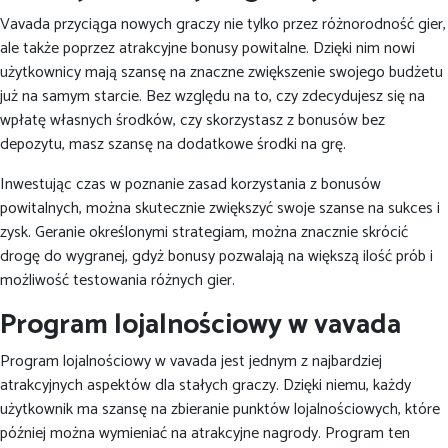
Vavada przyciąga nowych graczy nie tylko przez różnorodność gier,
ale także poprzez atrakcyjne bonusy powitalne. Dzięki nim nowi
użytkownicy mają szansę na znaczne zwiększenie swojego budżetu
już na samym starcie. Bez względu na to, czy zdecydujesz się na
wpłatę własnych środków, czy skorzystasz z bonusów bez
depozytu, masz szansę na dodatkowe środki na grę.
Inwestując czas w poznanie zasad korzystania z bonusów
powitalnych, można skutecznie zwiększyć swoje szanse na sukces i
zysk. Geranie określonymi strategiam, można znacznie skrócić
drogę do wygranej, gdyż bonusy pozwalają na większą ilość prób i
możliwość testowania różnych gier.
Program lojalnościowy w vavada
Program lojalnościowy w vavada jest jednym z najbardziej
atrakcyjnych aspektów dla stałych graczy. Dzięki niemu, każdy
użytkownik ma szansę na zbieranie punktów lojalnościowych, które
później można wymieniać na atrakcyjne nagrody. Program ten