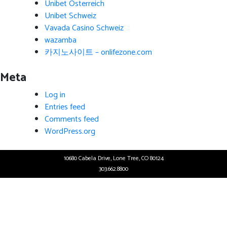
Unibet Österreich
Unibet Schweiz
Vavada Casino Schweiz
wazamba
카지노사이트 – onlifezone.com
Meta
Log in
Entries feed
Comments feed
WordPress.org
10680 Cabela Drive, Lone Tree, CO 80124
303.662.8800