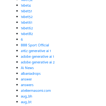
1xbet4
1xbet51
1xbet52
1xbet61
1xbet62
1xbet82
6
888 Sport Official
a16z generative ai 1
adobe generative ai 1
adobe generative ai 2
Ai News
albaniadrops
answer
answers
ateliermasomi.com
aug_bh
aug_bt