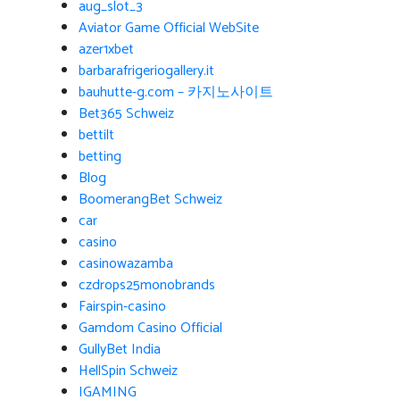
aug_slot_3
Aviator Game Official WebSite
azer1xbet
barbarafrigeriogallery.it
bauhutte-g.com – 카지노사이트
Bet365 Schweiz
bettilt
betting
Blog
BoomerangBet Schweiz
car
casino
casinowazamba
czdrops25monobrands
Fairspin-casino
Gamdom Casino Official
GullyBet India
HellSpin Schweiz
IGAMING