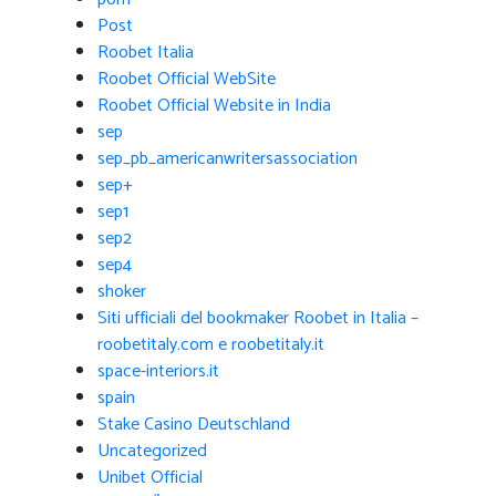
Post
Roobet Italia
Roobet Official WebSite
Roobet Official Website in India
sep
sep_pb_americanwritersassociation
sep+
sep1
sep2
sep4
shoker
Siti ufficiali del bookmaker Roobet in Italia –
roobetitaly.com e roobetitaly.it
space-interiors.it
spain
Stake Casino Deutschland
Uncategorized
Unibet Official