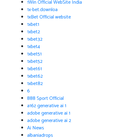
1Win Official WebSite India
1x-bet.downloa
1xBet Official website
1xbet1
1xbet2
1xbet32
1xbet4
1xbet51
1xbet52
1xbet61
1xbet62
1xbet82
6
888 Sport Official
a16z generative ai 1
adobe generative ai 1
adobe generative ai 2
Ai News
albaniadrops