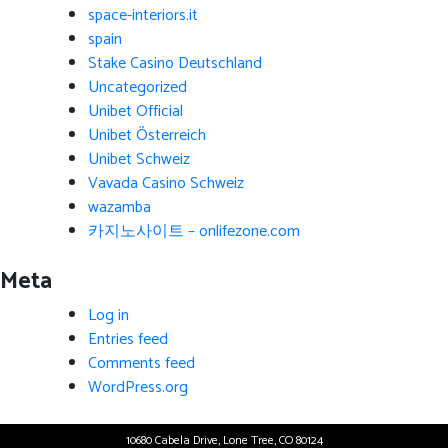
space-interiors.it
spain
Stake Casino Deutschland
Uncategorized
Unibet Official
Unibet Österreich
Unibet Schweiz
Vavada Casino Schweiz
wazamba
카지노사이트 – onlifezone.com
Meta
Log in
Entries feed
Comments feed
WordPress.org
10680 Cabela Drive, Lone Tree, CO 80124