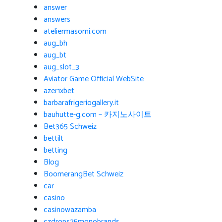
answer
answers
ateliermasomi.com
aug_bh
aug_bt
aug_slot_3
Aviator Game Official WebSite
azer1xbet
barbarafrigeriogallery.it
bauhutte-g.com – 카지노사이트
Bet365 Schweiz
bettilt
betting
Blog
BoomerangBet Schweiz
car
casino
casinowazamba
czdrops25monobrands