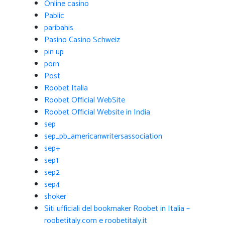
Online casino
Pablic
paribahis
Pasino Casino Schweiz
pin up
porn
Post
Roobet Italia
Roobet Official WebSite
Roobet Official Website in India
sep
sep_pb_americanwritersassociation
sep+
sep1
sep2
sep4
shoker
Siti ufficiali del bookmaker Roobet in Italia –
roobetitaly.com e roobetitaly.it