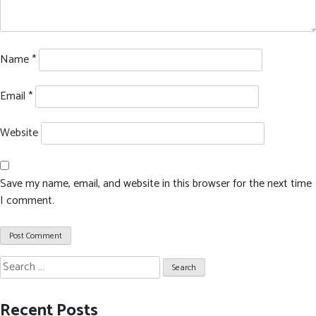
Name
*
Email
*
Website
Save my name, email, and website in this browser for the next time
I comment.
Search
for:
Recent Posts