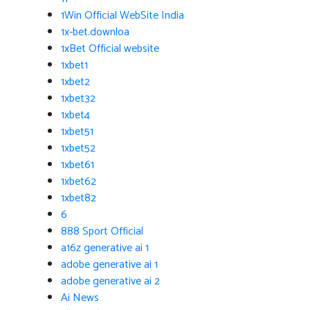
1Win Official WebSite India
1x-bet.downloa
1xBet Official website
1xbet1
1xbet2
1xbet32
1xbet4
1xbet51
1xbet52
1xbet61
1xbet62
1xbet82
6
888 Sport Official
a16z generative ai 1
adobe generative ai 1
adobe generative ai 2
Ai News