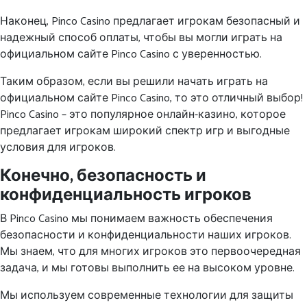
Наконец, Pinco Casino предлагает игрокам безопасный и
надежный способ оплаты, чтобы вы могли играть на
официальном сайте Pinco Casino с уверенностью.
Таким образом, если вы решили начать играть на
официальном сайте Pinco Casino, то это отличный выбор!
Pinco Casino – это популярное онлайн-казино, которое
предлагает игрокам широкий спектр игр и выгодные
условия для игроков.
Конечно, безопасность и
конфиденциальность игроков
В Pinco Casino мы понимаем важность обеспечения
безопасности и конфиденциальности наших игроков.
Мы знаем, что для многих игроков это первоочередная
задача, и мы готовы выполнить ее на высоком уровне.
Мы используем современные технологии для защиты