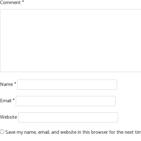
Comment
*
Name
*
Email
*
Website
Save my name, email, and website in this browser for the next t