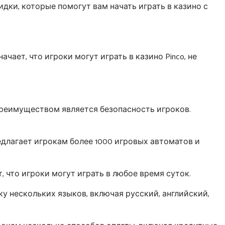
идки, которые помогут вам начать играть в казино с
ачает, что игроки могут играть в казино Pinco, не
преимуществом является безопасность игроков.
длагает игрокам более 1000 игровых автоматов и
, что игроки могут играть в любое время суток.
 нескольких языков, включая русский, английский,