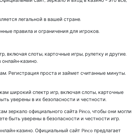
Официальный сайт, зеркало и вход в казино – это все,
вляется легальной в вашей стране.
енные правила и ограничения для игроков.
р, включая слоты, карточные игры, рулетку и другие.
 онлайн-казино.
рам. Регистрация проста и займет считанные минуты.
кам широкий спектр игр, включая слоты, карточные
быть уверены в их безопасности и честности.
кам зеркало официального сайта Pinco, чтобы они могли
ете быть уверены в безопасности и честности игр.
онлайн-казино. Официальный сайт Pinco предлагает