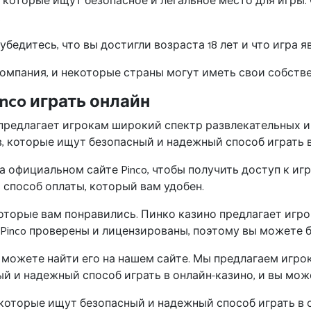
, которые ищут безопасное и легальное место для игры. 
.
убедитесь, что вы достигли возраста 18 лет и что игра я
компания, и некоторые страны могут иметь свои собств
nco играть онлайн
 предлагает игрокам широкий спектр развлекательных иг
в, которые ищут безопасный и надежный способ играть в
 официальном сайте Pinco, чтобы получить доступ к иг
 способ оплаты, который вам удобен.
оторые вам понравились. Пинко казино предлагает игро
е Pinco проверены и лицензированы, поэтому вы можете 
ы можете найти его на нашем сайте. Мы предлагаем игро
ый и надежный способ играть в онлайн-казино, и вы мож
, которые ищут безопасный и надежный способ играть в 