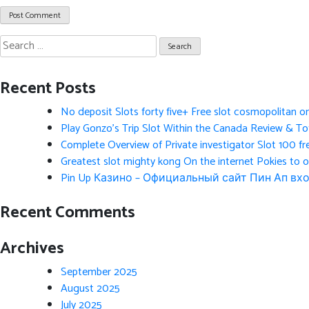
Search
for:
Recent Posts
No deposit Slots forty five+ Free slot cosmopolitan o
Play Gonzo’s Trip Slot Within the Canada Review & Tot
Complete Overview of Private investigator Slot 100 fr
Greatest slot mighty kong On the internet Pokies to 
Pin Up Казино – Официальный сайт Пин Ап вхо
Recent Comments
Archives
September 2025
August 2025
July 2025