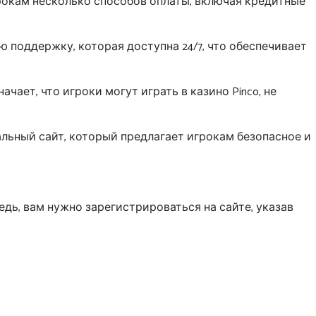
рокам несколько способов оплаты, включая кредитные
 поддержку, которая доступна 24/7, что обеспечивает
ачает, что игроки могут играть в казино Pinco, не
циальный сайт, который предлагает игрокам безопасное и
дь, вам нужно зарегистрироваться на сайте, указав