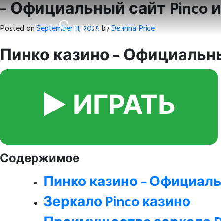
– Официальный сайт Pinco иг
Posted on
September 11, 2025
by
Deanna Price
Пинко казино – Официальный
▶️ ИГРАТЬ
Содержимое
Пинко казино – Официаль
Зеркало Pinco казино