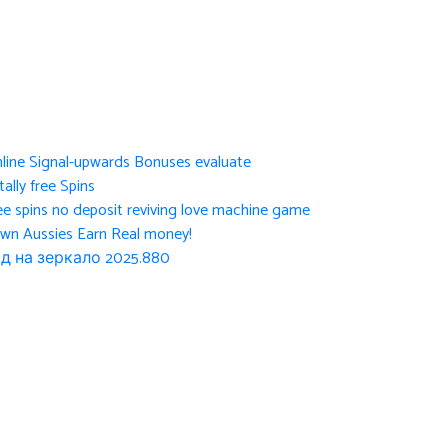
nline Signal-upwards Bonuses evaluate
ally free Spins
ee spins no deposit reviving love machine game
own Aussies Earn Real money!
д на зеркало 2025.880