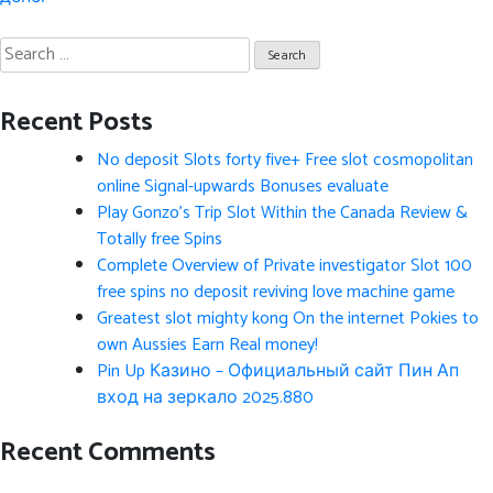
Search
for:
Recent Posts
No deposit Slots forty five+ Free slot cosmopolitan
online Signal-upwards Bonuses evaluate
Play Gonzo’s Trip Slot Within the Canada Review &
Totally free Spins
Complete Overview of Private investigator Slot 100
free spins no deposit reviving love machine game
Greatest slot mighty kong On the internet Pokies to
own Aussies Earn Real money!
Pin Up Казино – Официальный сайт Пин Ап
вход на зеркало 2025.880
Recent Comments