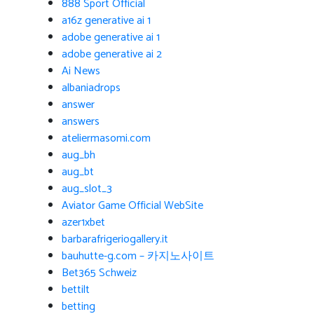
888 Sport Official
a16z generative ai 1
adobe generative ai 1
adobe generative ai 2
Ai News
albaniadrops
answer
answers
ateliermasomi.com
aug_bh
aug_bt
aug_slot_3
Aviator Game Official WebSite
azer1xbet
barbarafrigeriogallery.it
bauhutte-g.com – 카지노사이트
Bet365 Schweiz
bettilt
betting