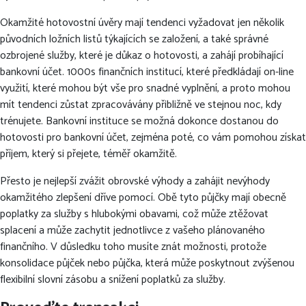
Okamžité hotovostní úvěry mají tendenci vyžadovat jen několik
původních ložních listů týkajících se založení, a také správné
ozbrojené služby, které je důkaz o hotovosti, a zahájí probíhající
bankovní účet. 1000s finančních institucí, které předkládají on-line
využití, které mohou být vše pro snadné vyplnění, a proto mohou
mít tendenci zůstat zpracovávány přibližně ve stejnou noc, kdy
trénujete. Bankovní instituce se možná dokonce dostanou do
hotovosti pro bankovní účet, zejména poté, co vám pomohou získat
příjem, který si přejete, téměř okamžitě.
Přesto je nejlepší zvážit obrovské výhody a zahájit nevýhody
okamžitého zlepšení dříve pomocí. Obě tyto půjčky mají obecně
poplatky za služby s hlubokými obavami, což může ztěžovat
splacení a může zachytit jednotlivce z vašeho plánovaného
finančního. V důsledku toho musíte znát možnosti, protože
konsolidace půjček nebo půjčka, která může poskytnout zvýšenou
flexibilní slovní zásobu a snížení poplatků za služby.