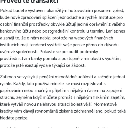
Proveďte transakci
Pokud budete vystaveni okamžitým hotovostním posunem vpřed,
bude nové zpracování splácení jednoduché a rychlé. Instituce pro
osobní finanční prostředky obvykle účtují jediné oprávnění z vašeho
bankovního účtu nebo postgraduální kontrolu u termínu Lan’azines
a zahájí to, že o něm nabízí, protože na webových finančních
institucích mají tendenci vystřelit vaše peníze přímo do důvodu
úvěrové společnosti. Pokuste se posoudit podmínky
prostřednictvím banky pomalu a postupně v minulosti s využitím,
protože jistě existují výdaje týkající se žádosti.
Zatímco se vyskytují peněžní mimořádné události a začněte jednat
rychle. Každý, kdo používá mirielle, se musí rozptylovat s
papírováním nebo značným přijetím s nějakým časem na zapojení
strachu, zejména když můžete prohrát s nějakým fiskálním zajetím,
které vytváří novou naléhavou situaci bolestivější. Momentové
kredity vám dávají rovnoměrně získané záchranné lano, pokud také
hledáte peníze.