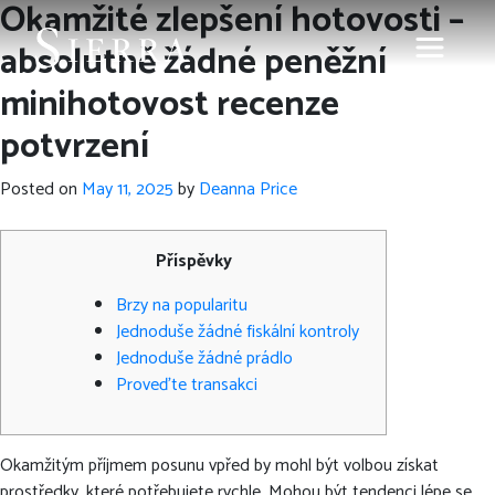
Okamžité zlepšení hotovosti –
absolutně žádné peněžní
minihotovost recenze
potvrzení
Posted on
May 11, 2025
by
Deanna Price
Příspěvky
Brzy na popularitu
Jednoduše žádné fiskální kontroly
Jednoduše žádné prádlo
Proveďte transakci
Okamžitým příjmem posunu vpřed by mohl být volbou získat
prostředky, které potřebujete rychle.
Mohou být tendenci lépe se