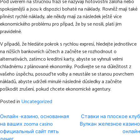
Pod úvěrem na stručnou frázi se nazývají hotovostní záloha nebo
spokojenější a jsou k dispozici bohaté na náklady. Rovněž mají také
přinést rychlé náklady, ale někdy mají za následek ještě více
ekonomického problému pro případ, že by se nosili, platí jim
pravidelné.
V případě, že hledáte pokrok s rychlou expresí, hledejte jednotlivce
na nižších bankovních účtech a začněte se rozhodnout o
alternativách, zatímco kreditní karty, abyste se vyhnuli velmi
chladnému z plánované ekonomiky. Podívejte se na důležitost z
vašeho úspěchu, posouďte volby a neustále se stanou povrchem
nákladů, abyste udrželi minulé následné důsledky a začněte
poškodit zrušení, pokud chcete ekonomické agentury.
Posted in
Uncategorized
Post
Онлайн -казино, основанная
Ставки на плоское клуб
navigation
на ваших zooma casino
Вулкан железное казино
официальный сайт пять
онлайн
денег