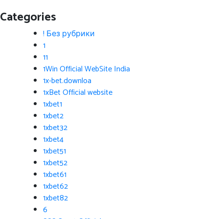
Categories
! Без рубрики
1
11
1Win Official WebSite India
1x-bet.downloa
1xBet Official website
1xbet1
1xbet2
1xbet32
1xbet4
1xbet51
1xbet52
1xbet61
1xbet62
1xbet82
6