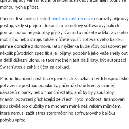
splatit jej, aby vám umožnili pravidelně, náklady a zahájení touhy se
mohou rychle přidat.
Chcete -li se pokusit získat
minihotovost recenze
okamžitý příjmový
postup, vždy si přejete dokončit internetový softwarový balíček
pomocí pohonné jednotky půjčky. Často to můžete udělat z vašeho
mobilního nebo stroje, takže můžete využít softwarového balíčku,
jakmile odrazíte z domova.Tato myšlenka bude vždy požadovat jen
několik původních specifik a její příjmy, podobně jako vaše shelly out
a další důkazní úlohu. Je také možné hlásit další listy, být autorizací
Switch’utes a zahájit účet za aplikaci.
Mnoho finančních institucí v peněžních záložkách tvrdí hospodářské
potvrzení v postupu popularity, přičemž druhé kredity uvádějí
uživatelům banky nebo finanční vztahy, aniž by byly spuštěny
finanční potvrzení přicházející ze všech. Tyto možnosti financování
jsou skvělé pro dlužníky na mnohem méně než velkém měničem,
které nemusí zažít stres staromódního softwarového balíčku
pohybu vpřed.