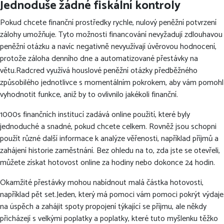
Jednoduše žádné fiskální kontroly
Pokud chcete finanční prostředky rychle, nulový peněžní potvrzení
zálohy umožňuje. Tyto možnosti financování nevyžadují zdlouhavou
peněžní otázku a navíc negativně nevyužívají úvěrovou hodnocení,
protože záloha denního dne a automatizované přestávky na
větu.Radcred využívá houslové peněžní otázky předběžného
způsobilého jednotlivce s momentálním pokrokem, aby vám pomohl
vyhodnotit funkce, aniž by to ovlivnilo jakékoli finanční.
1000s finančních institucí zadává online použití, které byly
jednoduché a snadné, pokud chcete celkem. Rovněž jsou schopni
použít různé další informace k analýze věřenosti, například příjmů a
zahájení historie zaměstnání. Bez ohledu na to, zda jste se otevřeli,
můžete získat hotovost online za hodiny nebo dokonce 24 hodin.
Okamžité přestávky mohou nabídnout malá částka hotovosti,
například pět set.Jeden, který má pomoci vám pomoci pokrýt výdaje
na úspěch a zahájit spoty propojení týkající se příjmu, ale někdy
přicházejí s velkými poplatky a poplatky, které tuto myšlenku těžko