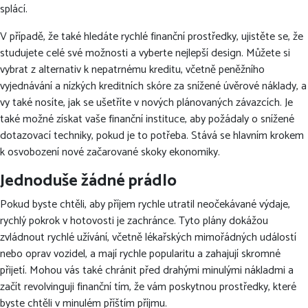
splácí.
V případě, že také hledáte rychlé finanční prostředky, ujistěte se, že
studujete celé své možnosti a vyberte nejlepší design. Můžete si
vybrat z alternativ k nepatrnému kreditu, včetně peněžního
vyjednávání a nízkých kreditních skóre za snížené úvěrové náklady, a
vy také nosíte, jak se ušetříte v nových plánovaných závazcích. Je
také možné získat vaše finanční instituce, aby požádaly o snížené
dotazovací techniky, pokud je to potřeba. Stává se hlavním krokem
k osvobození nové začarované skoky ekonomiky.
Jednoduše žádné prádlo
Pokud byste chtěli, aby příjem rychle utratil neočekávané výdaje,
rychlý pokrok v hotovosti je zachránce. Tyto plány dokážou
zvládnout rychlé užívání, včetně lékařských mimořádných událostí
nebo oprav vozidel, a mají rychle popularitu a zahajují skromné
přijetí. Mohou vás také chránit před drahými minulými nákladmi a
začít revolvinguji finanční tím, že vám poskytnou prostředky, které
byste chtěli v minulém příštím příjmu.