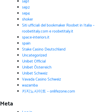
sep1
sep2
sep4
shoker
Siti ufficiali del bookmaker Roobet in Italia –
roobetitaly.com e roobetitaly.it
space-interiors.it
spain
Stake Casino Deutschland
Uncategorized
Unibet Official
Unibet Österreich
Unibet Schweiz
Vavada Casino Schweiz
wazamba
카지노사이트 – onlifezone.com
Meta