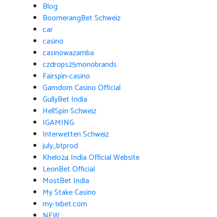
Blog
BoomerangBet Schweiz
car
casino
casinowazamba
czdrops25monobrands
Fairspin-casino
Gamdom Casino Official
GullyBet India
HellSpin Schweiz
IGAMING
Interwetten Schweiz
july_btprod
Khelo24 India Official Website
LeonBet Official
MostBet India
My Stake Casino
my-1xbet.com
NEW