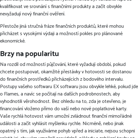
kvalifikovat ve srovnání s finančními produkty a začít obvykle
nevyžadují nový finanční ověření.
Přestože jiná stručná fráze finančních produktů, které mohou
přicházet s vysokými výdaji a možností pokles pro plánované
ekonomické.
Brzy na popularitu
Na rozdíl od možností půjčování, které vyžadují období, pokud
chcete postupovat, okamžité přestávky v hotovosti se dostanou
do finančních prostředků přicházejících z bodového intervalu.
Postupy vašeho softwaru EX softwaru jsou obvykle lehké, pokud jde
o Flames, a navíc se počítají na dalších podrobnostech, aby
vyhodnotili věrohodnost. Bez ohledu na to, zda je otevřeno, je
financování vloženo přímo do vaší nebo nové poplatkové karty.
Vaše rychlá hotovost vám umožní zvládnout finanční mimořádné
události a začít vyhlásit myšlenku rychle. Nicméně, nebo jinak
opatrný s tím, jak využíváme pohyb vpřed a iniciate, nejsou schopni