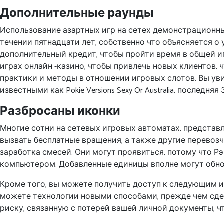
Дополнительные раунды
Использование азартных игр на сетех демонстрационн
течении пятнадцати лет, собственно что объясняется о 
дополнительный кредит, чтобы пройти время в общей иг
играх онлайн -казино, чтобы привлечь новых клиентов,
практики и методы в отношении игровых слотов. Вы увид
известными как Pokie Versions Sexy Or Australia, последня
Разбросаны иконки
Многие сотни на сетевых игровых автоматах, представ
вызвать бесплатные вращения, а также другие перевоз
заработка смесей. Они могут проявиться, потому что Р
компьютером. Добавленные единицы вполне могут обнов
Кроме того, вы можете получить доступ к следующим иг
можете технологии новыми способами, прежде чем сдел
риску, связанную с потерей вашей личной документы, 