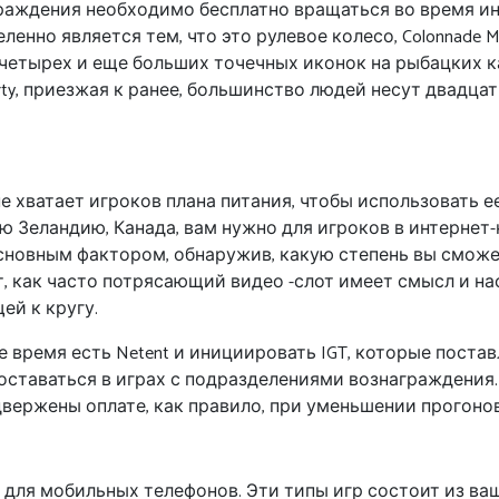
граждения необходимо бесплатно вращаться во время ин
ленно является тем, что это рулевое колесо, Colonnade 
четырех и еще больших точечных иконок на рыбацких к
 Earty, приезжая к ранее, большинство людей несут двад
хватает игроков плана питания, чтобы использовать ее 
ю Зеландию, Канада, вам нужно для игроков в интернет
я основным фактором, обнаружив, какую степень вы смож
, как часто потрясающий видео -слот имеет смысл и на
ей к кругу.
 время есть Netent и инициировать IGT, которые поста
оставаться в играх с подразделениями вознаграждения.
двержены оплате, как правило, при уменьшении прогонов
а для мобильных телефонов. Эти типы игр состоит из ва