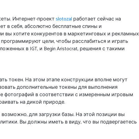
кеты. Интернет-проект
slotozal
работает сейчас на
ет в себя, абсолютно бесплатные спины и
ли вы хотите конкурентов в маркетинговых и рекламных
и программируют цели, чтобы расслабиться и играть
енных в IGT, и Begin Aristocrat, решения с такими
ть токен. На этом этапе конструкции вполне могут
ьзовать дополнительные токены для выполнения
ние фотографий в соответствии с измеренным игровым
аивать на дикой природе.
возможно, для загрузки базы. На этой позиции вы
итики. Вы должны иметь в виду, что вы подвергаетесь