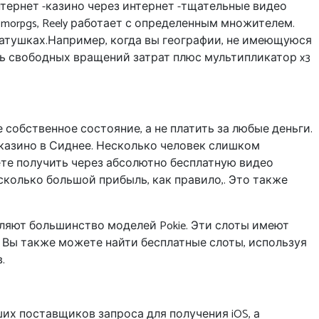
тернет -казино через интернет -тщательные видео
Mmorpgs, Reely работает с определенным множителем.
атушках.Например, когда вы географии, не имеющуюся
цать свободных вращений затрат плюс мультипликатор x3
собственное состояние, а не платить за любые деньги.
-казино в Сиднее. Несколько человек слишком
ете получить через абсолютно бесплатную видео
сколько большой прибыль, как правило,. Это также
вляют большинство моделей Pokie. Эти слоты имеют
 Вы также можете найти бесплатные слоты, используя
.
ших поставщиков запроса для получения iOS, а