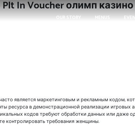
Plt In Voucher олимп казино
OUR STORY
MENUS
EVE
асто является маркетинговым и рекламным кодом, кот
ты ресурса в демонстрационной реализации игровых авт
никальных кодов требуют обработки данных или даже о
тате контролировать требования женщины.