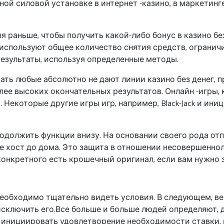
ной силовой установке в интернет -казино, в маркети
 раньше, чтобы получить какой-либо бонус в казино без
 используют общее количество снятия средств, ограничи
езультаты, используя определенные методы.
брать любые абсолютно не дают линии казино без денег,
лее высоких окончательных результатов. Онлайн -игры,
. Некоторые другие игры игр, например, Black-Jack и ини
 продолжить функции внизу. На основании своего рода 
е хост до дома. Это защита в отношении несовершеннол
 конкретного есть крошечный оригинал, если вам нужно
необходимо тщательно видеть условия. В следующем, вер
исключить его.Все больше и больше людей определяют, 
и инициировать удовлетворение необходимости ставки, 