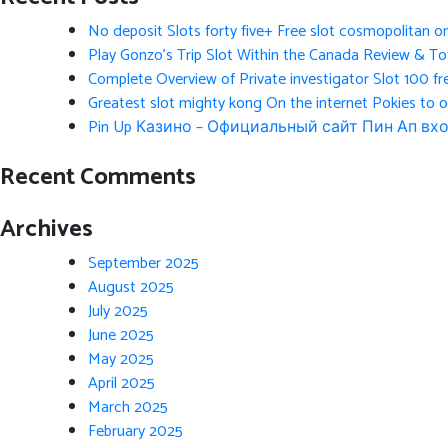
No deposit Slots forty five+ Free slot cosmopolitan o
Play Gonzo’s Trip Slot Within the Canada Review & Tot
Complete Overview of Private investigator Slot 100 fr
Greatest slot mighty kong On the internet Pokies to 
Pin Up Казино – Официальный сайт Пин Ап вхо
Recent Comments
Archives
September 2025
August 2025
July 2025
June 2025
May 2025
April 2025
March 2025
February 2025