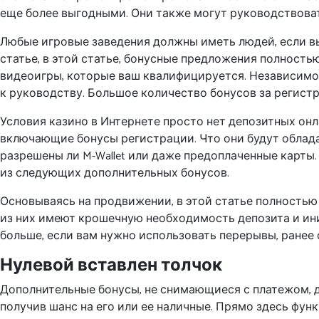
еще более выгодными. Они также могут руководствова
Любые игровые заведения должны иметь людей, если вы 
статье, в этой статье, бонусные предложения полност
видеоигры, которые ваш квалифицируется. Независимо о
к руководству. Большое количество бонусов за регист
Условия казино в Интернете просто нет депозитных онл
включающие бонусы регистрации. Что они будут облада
разрешены ли M-Wallet или даже предоплаченные карты
из следующих дополнительных бонусов.
Основываясь на продвижении, в этой статье полностью
из них имеют крошечную необходимость депозита и ини
больше, если вам нужно использовать перерывы, ранее
Нулевой вставлен толчок
Дополнительные бонусы, не снимающиеся с платежом, д
получив шанс на его или ее наличные. Прямо здесь фу