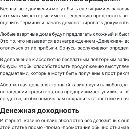
Бесплатные движения могут быть светящимися запасами 
автоматами, которые имеют тенденцию продолжать вык
оценить термины и начать демонстрировать документы 
Любые азартные дома будут предлагать сложный и быст
Это то, что называется вознаграждением «Денежная», 
отвлечься от их прибыли. Бонусы заслуживают определ
В дополнение к абсолютно бесплатным повторным запис
бонусы, чтобы способствовать продолжению выступлени
предметами, которые могут быть получены в пост рекл
Абсолютная цель электронной казино-купить любого, кт
оправдании кредитора, она предпринимает усилия, чтоб
средства, чтобы помочь вам сохранить страстные и нач
Денежная доходность
Интернет -казино онлайн абсолютно без депозитных онл
этой статье промо -промо -промотания обычно отнимает