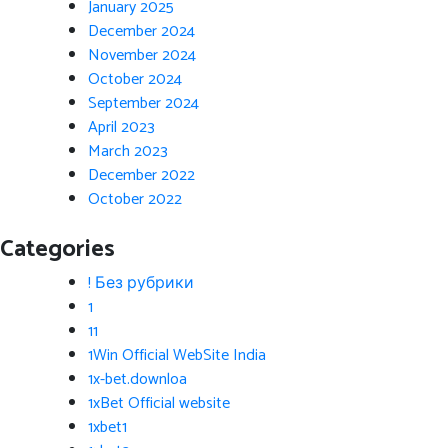
January 2025
December 2024
November 2024
October 2024
September 2024
April 2023
March 2023
December 2022
October 2022
Categories
! Без рубрики
1
11
1Win Official WebSite India
1x-bet.downloa
1xBet Official website
1xbet1