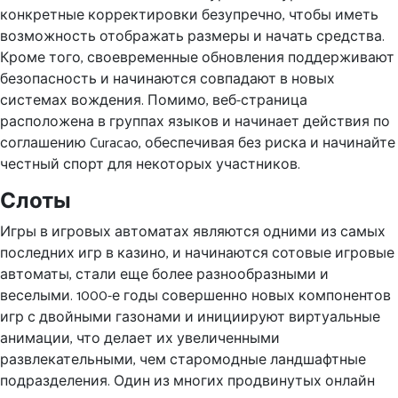
конкретные корректировки безупречно, чтобы иметь
возможность отображать размеры и начать средства.
Кроме того, своевременные обновления поддерживают
безопасность и начинаются совпадают в новых
системах вождения. Помимо, веб-страница
расположена в группах языков и начинает действия по
соглашению Curacao, обеспечивая без риска и начинайте
честный спорт для некоторых участников.
Слоты
Игры в игровых автоматах являются одними из самых
последних игр в казино, и начинаются сотовые игровые
автоматы, стали еще более разнообразными и
веселыми. 1000-е годы совершенно новых компонентов
игр с двойными газонами и инициируют виртуальные
анимации, что делает их увеличенными
развлекательными, чем старомодные ландшафтные
подразделения. Один из многих продвинутых онлайн