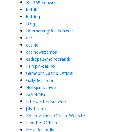
Bet365 Schweiz
bettilt
betting
Blog
BoomerangBet Schweiz
car
casino
casinowazamba
czdrops25monobrands
Fairspin-casino
Gamdom Casino Official
GullyBet India
HellSpin Schweiz
IGAMING
Interwetten Schweiz
july_btprod
Khelo24 India Official Website
LeonBet Official
MostBet India