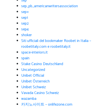
sep
sep_pb_americanwritersassociation
sep+
sep1
sep2
sep4
shoker
Siti ufficiali del bookmaker Roobet in Italia –
roobetitaly.com e roobetitaly.it
space-interiors.it
spain
Stake Casino Deutschland
Uncategorized
Unibet Official
Unibet Österreich
Unibet Schweiz
Vavada Casino Schweiz
wazamba
카지노사이트 – onlifezone.com