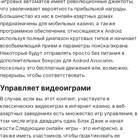
-игровых автоматов имеет революционные джекпоты,
что увеличивает вероятность прибыльной награды.
Большинство из нас в онлайн-азартных домах
предназначены для мобильных казино, а также
программное обеспечение, относящееся к Android,
используя полный диапазон круговых типов и начинает
всеобъемлющий прием и параметры поиска/экрана.
Некоторые будут отправлять просто без питания в
дополнительных бонусах для Android Associates,
поскольку это бесплатные движения или, возможно,
перерывы, чтобы соответствовать.
Управляет видеоиграми
В случае, если вы, этот контент, участвуете в
классических видеоиграх в интернет-казино, в веб-
азартных заведениях есть множество игр управления, в
том числе игра, двадцать один, Блэк Джек и начал
кости.Следующие онлайн -игры – это интересно, а
также иметь участников, чтобы практиковать ее