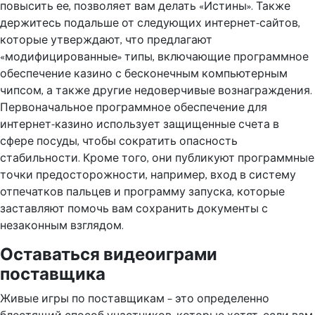
повысить ее, позволяет вам делать «Истины». Также
держитесь подальше от следующих интернет-сайтов,
которые утверждают, что предлагают
«модифицированные» типы, включающие программное
обеспечение казино с бесконечным компьютерным
чипсом, а также другие недоверчивые вознаграждения.
Первоначальное программное обеспечение для
интернет-казино использует защищенные счета в
сфере посуды, чтобы сократить опасность
стабильности. Кроме того, они публикуют программные
точки предосторожности, например, вход в систему
отпечатков пальцев и программу запуска, которые
заставляют помочь вам сохранить документы с
незаконным взглядом.
Оставаться видеоиграми
поставщика
Живые игры по поставщикам – это определенно