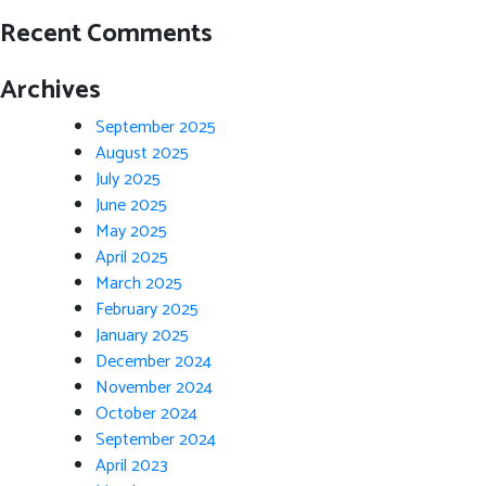
Recent Comments
Archives
September 2025
August 2025
July 2025
June 2025
May 2025
April 2025
March 2025
February 2025
January 2025
December 2024
November 2024
October 2024
September 2024
April 2023