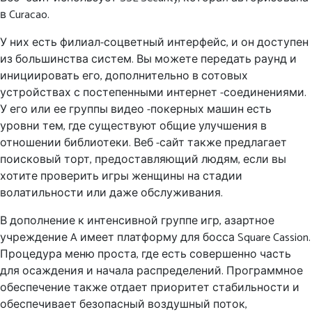
в Curacao.
У них есть филиал-соцветный интерфейс, и он доступен
из большинства систем. Вы можете передать раунд и
инициировать его, дополнительно в сотовых
устройствах с постепенными интернет -соединениями.
У его или ее группы видео -покерных машин есть
уровни тем, где существуют общие улучшения в
отношении библиотеки. Веб -сайт также предлагает
поисковый торт, предоставляющий людям, если вы
хотите проверить игры женщины на стадии
волатильности или даже обслуживания.
В дополнение к интенсивной группе игр, азартное
учреждение A имеет платформу для босса Square Cassion.
Процедура меню проста, где есть совершенно часть
для осаждения и начала распределений. Программное
обеспечение также отдает приоритет стабильности и
обеспечивает безопасный воздушный поток,