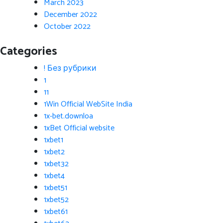
March 2023
December 2022
October 2022
Categories
! Без рубрики
1
11
1Win Official WebSite India
1x-bet.downloa
1xBet Official website
1xbet1
1xbet2
1xbet32
1xbet4
1xbet51
1xbet52
1xbet61