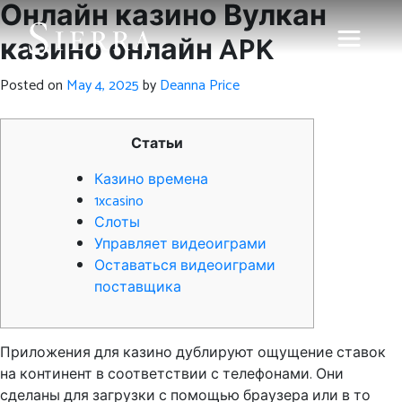
Онлайн казино Вулкан
казино онлайн APK
Posted on
May 4, 2025
by
Deanna Price
Статьи
Казино времена
1xcasino
Слоты
Управляет видеоиграми
Оставаться видеоиграми
поставщика
Приложения для казино дублируют ощущение ставок
на континент в соответствии с телефонами. Они
сделаны для загрузки с помощью браузера или в то