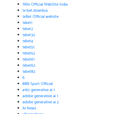
1Win Official WebSite India
1x-bet.downloa
1xBet Official website
1xbet1
1xbet2
1xbet32
1xbet4
1xbet51
1xbet52
1xbet61
1xbet62
1xbet82
6
888 Sport Official
a16z generative ai 1
adobe generative ai 1
adobe generative ai 2
Ai News