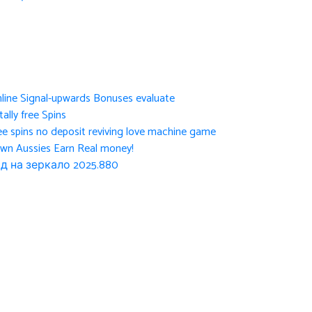
nline Signal-upwards Bonuses evaluate
ally free Spins
ee spins no deposit reviving love machine game
own Aussies Earn Real money!
д на зеркало 2025.880