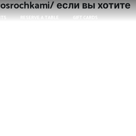
prosrochkami/ если вы хотите
NTS
RESERVE A TABLE
GIFT CARDS