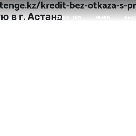
tenge.kz/kredit-bez-otkaza-s-
ю в г. Астана
OUR STORY
MENUS
EVE