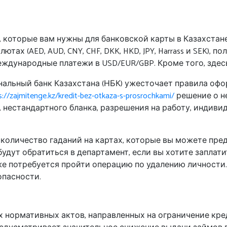
 которые вам нужны для банковской карты в Казахстане
ах (AED, AUD, CNY, CHF, DKK, HKD, JPY, Harrass и SEK), 
 международные платежи в USD/EUR/GBP.
Кроме того, здес
ональный банк Казахстана (НБК) ужесточает правила оф
s://zajmitenge.kz/kredit-bez-otkaza-s-prosrochkami/
решение о н
, нестандартного бланка, разрешения на работу, индив
оличество гаданий на картах, которые вы можете пред
удут обратиться в департамент, если вы хотите заплат
 потребуется пройти операцию по удалению личности.
опасности.
 нормативных актов, направленных на ограничение кре