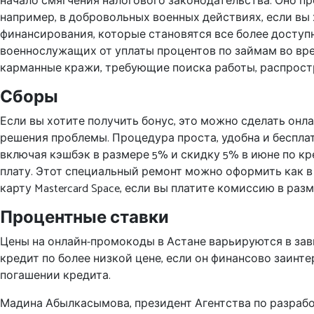
начало смягчения налогового законодательства. Оно 
например, в добровольных военных действиях, если вы 
финансирования, которые становятся все более доступн
военнослужащих от уплаты процентов по займам во вре
карманные кражи, требующие поиска работы, распростр
Сборы
Если вы хотите получить бонус, это можно сделать онл
решения проблемы. Процедура проста, удобна и бесплатн
включая кэшбэк в размере 5% и скидку 5% в июне по к
плату. Этот специальный ремонт можно оформить как в А
карту Mastercard Space, если вы платите комиссию в раз
Процентные ставки
Цены на онлайн-промокоды в Астане варьируются в зав
кредит по более низкой цене, если он финансово заинт
погашении кредита.
Мадина Абылкасымова, президент Агентства по разрабо