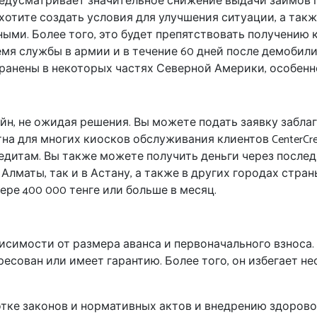
предусматривает значительное снижение выдачи займов
хотите создать условия для улучшения ситуации, а так
ыми. Более того, это будет препятствовать получению 
мя службы в армии и в течение 60 дней после демобили
анены в некоторых частях Северной Америки, особенно 
айн, не ожидая решения. Вы можете подать заявку забл
а для многих киосков обслуживания клиентов CenterCred
редитам. Вы также можете получить деньги через посл
лматы, так и в Астану, а также в других городах стран
мере 400 000 тенге или больше в месяц.
исимости от размера аванса и первоначального взноса
ересован или имеет гарантию. Более того, он избегает 
тке законов и нормативных актов и внедрению здорово