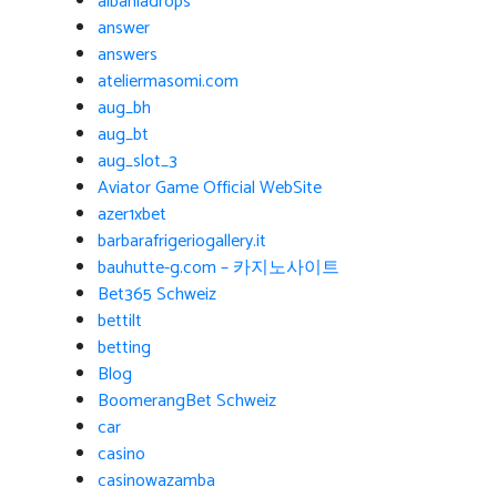
albaniadrops
answer
answers
ateliermasomi.com
aug_bh
aug_bt
aug_slot_3
Aviator Game Official WebSite
azer1xbet
barbarafrigeriogallery.it
bauhutte-g.com – 카지노사이트
Bet365 Schweiz
bettilt
betting
Blog
BoomerangBet Schweiz
car
casino
casinowazamba