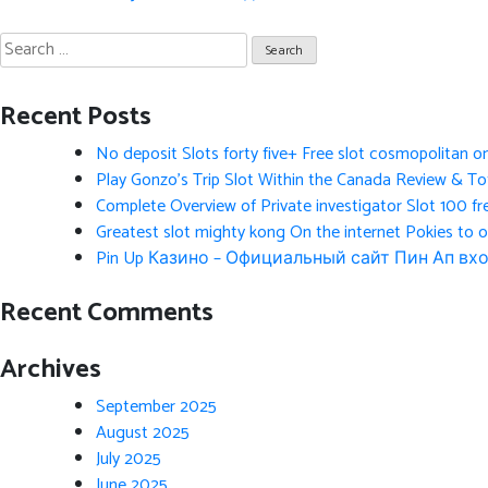
navigation
Search
for:
Recent Posts
No deposit Slots forty five+ Free slot cosmopolitan o
Play Gonzo’s Trip Slot Within the Canada Review & Tot
Complete Overview of Private investigator Slot 100 fr
Greatest slot mighty kong On the internet Pokies to 
Pin Up Казино – Официальный сайт Пин Ап вхо
Recent Comments
Archives
September 2025
August 2025
July 2025
June 2025