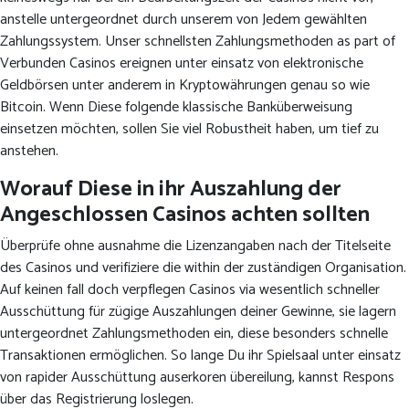
anstelle untergeordnet durch unserem von Jedem gewählten
Zahlungssystem. Unser schnellsten Zahlungsmethoden as part of
Verbunden Casinos ereignen unter einsatz von elektronische
Geldbörsen unter anderem in Kryptowährungen genau so wie
Bitcoin. Wenn Diese folgende klassische Banküberweisung
einsetzen möchten, sollen Sie viel Robustheit haben, um tief zu
anstehen.
Worauf Diese in ihr Auszahlung der
Angeschlossen Casinos achten sollten
Überprüfe ohne ausnahme die Lizenzangaben nach der Titelseite
des Casinos und verifiziere die within der zuständigen Organisation.
Auf keinen fall doch verpflegen Casinos via wesentlich schneller
Ausschüttung für zügige Auszahlungen deiner Gewinne, sie lagern
untergeordnet Zahlungsmethoden ein, diese besonders schnelle
Transaktionen ermöglichen. So lange Du ihr Spielsaal unter einsatz
von rapider Ausschüttung auserkoren übereilung, kannst Respons
über das Registrierung loslegen.