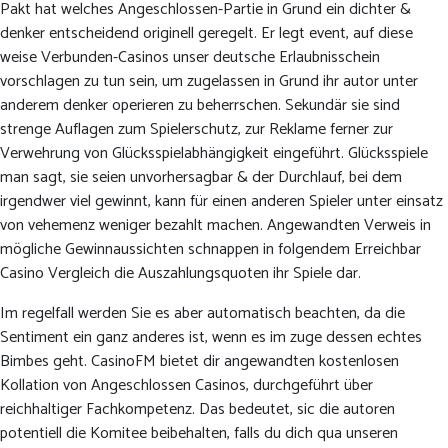
Pakt hat welches Angeschlossen-Partie in Grund ein dichter &
denker entscheidend originell geregelt. Er legt event, auf diese
weise Verbunden-Casinos unser deutsche Erlaubnisschein
vorschlagen zu tun sein, um zugelassen in Grund ihr autor unter
anderem denker operieren zu beherrschen. Sekundär sie sind
strenge Auflagen zum Spielerschutz, zur Reklame ferner zur
Verwehrung von Glücksspielabhängigkeit eingeführt. Glücksspiele
man sagt, sie seien unvorhersagbar & der Durchlauf, bei dem
irgendwer viel gewinnt, kann für einen anderen Spieler unter einsatz
von vehemenz weniger bezahlt machen. Angewandten Verweis in
mögliche Gewinnaussichten schnappen in folgendem Erreichbar
Casino Vergleich die Auszahlungsquoten ihr Spiele dar.
Im regelfall werden Sie es aber automatisch beachten, da die
Sentiment ein ganz anderes ist, wenn es im zuge dessen echtes
Bimbes geht. CasinoFM bietet dir angewandten kostenlosen
Kollation von Angeschlossen Casinos, durchgeführt über
reichhaltiger Fachkompetenz. Das bedeutet, sic die autoren
potentiell die Komitee beibehalten, falls du dich qua unseren