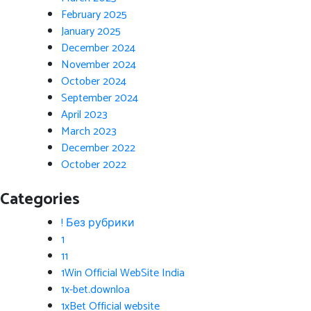
February 2025
January 2025
December 2024
November 2024
October 2024
September 2024
April 2023
March 2023
December 2022
October 2022
Categories
! Без рубрики
1
11
1Win Official WebSite India
1x-bet.downloa
1xBet Official website