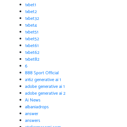
1xbet1
1xbet2
1xbet32
1xbet4
1xbet51
1xbet52
1xbet61
1xbet62
1xbet82
6
888 Sport Official
a16z generative ai 1
adobe generative ai 1
adobe generative ai 2
Ai News
albaniadrops
answer
answers