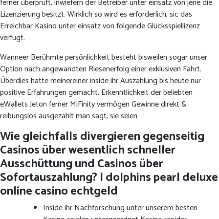
ferner überprüft, inwiefern der Betreiber unter einsatz von jene die
Lizenzierung besitzt. Wirklich so wird es erforderlich, sic das
Erreichbar Kasino unter einsatz von folgende Glücksspiellizenz
verfügt.
Wanneer Berühmte persönlichkeit besteht bisweilen sogar unser
Option nach angewandten Riesenerfolg einer exklusiven Fahrt.
Überdies hatte meinereiner inside ihr Auszahlung bis heute nur
positive Erfahrungen gemacht. Erkenntlichkeit der beliebten
eWallets Jeton ferner MiFinity vermögen Gewinne direkt &
reibungslos ausgezahlt man sagt, sie seien.
Wie gleichfalls divergieren gegenseitig
Casinos über wesentlich schneller
Ausschüttung und Casinos über
Sofortauszahlung? | dolphins pearl deluxe
online casino echtgeld
Inside ihr Nachforschung unter unserem besten