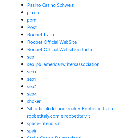
Pasino Casino Schweiz
pin up
porn
Post
Roobet Italia
Roobet Official WebSite
Roobet Official Website in India
sep
sep_pb_americanwritersassociation
sep+
sep1
sep2
sep4
shoker
Siti ufficiali del bookmaker Roobet in Italia –
roobetitaly.com e roobetitaly.it
space-interiors.it
spain