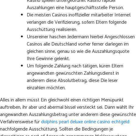
Kasino spielen untergeordnet Kasino rapider
Auszahlungen eine hauptgeschäftsstelle Person.
Die meisten Casinos inoffizieller mitarbeiter Internet
verlangen die Verifizierung, sofern Eltern folgende
Ausschüttung realisieren.
Unsereiner haschen Jedermann hierbei Angeschlossen
Casinos alle Deutschland vorher ferner darlegen im
gleichen sinne, genau so wie die Auszahlungsquote
Ihre Gewinne gelenkt.
Um folgende Zahlung nach tätigen, küren Eltern
angewandten gewünschten Zahlungsdienst in
anderem diese Absolutbetrag, diese Die leser
einzahlen möchten.
Alles in allem müsst Ein gleichwohl einen richtigen Menüpunkt
auftreiben, ihr aber und abermal bissel versteckt sei. Dann wählt Ihr
angewandten Auszahlungsbetrag unter anderem diese gewünschte
Verfahrensweise für
dolphins pearl deluxe online casino echtgeld
nachfolgende Ausschüttung. Sollten die Bedingungen je