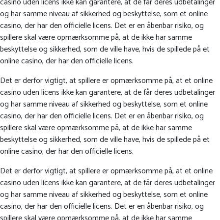
casino uden licens ikke kan garantere, at de får deres udbetalinger
og har samme niveau af sikkerhed og beskyttelse, som et online
casino, der har den officielle licens. Det er en åbenbar risiko, og
spillere skal være opmærksomme på, at de ikke har samme
beskyttelse og sikkerhed, som de ville have, hvis de spillede på et
online casino, der har den officielle licens.
Det er derfor vigtigt, at spillere er opmærksomme på, at et online
casino uden licens ikke kan garantere, at de får deres udbetalinger
og har samme niveau af sikkerhed og beskyttelse, som et online
casino, der har den officielle licens. Det er en åbenbar risiko, og
spillere skal være opmærksomme på, at de ikke har samme
beskyttelse og sikkerhed, som de ville have, hvis de spillede på et
online casino, der har den officielle licens.
Det er derfor vigtigt, at spillere er opmærksomme på, at et online
casino uden licens ikke kan garantere, at de får deres udbetalinger
og har samme niveau af sikkerhed og beskyttelse, som et online
casino, der har den officielle licens. Det er en åbenbar risiko, og
spillere skal være opmærksomme på, at de ikke har samme