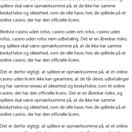
spillere skal være opmærksomme på, at de ikke har samme
beskyttelse og sikkerhed, som de ville have, hvis de spillede på et
online casino, der har den officielle licens.
Bedste casino uden rofus, casino uden om rofus, casino uden
rofus, casino uden rofus nem udbetaling. Det er en åbenbar risiko,
og spillere skal være opmærksomme på, at de ikke har samme
beskyttelse og sikkerhed, som de ville have, hvis de spillede på et
online casino, der har den officielle licens.
Det er derfor vigtigt, at spillere er opmærksomme på, at et online
casino uden licens ikke kan garantere, at de får deres udbetalinger
og har samme niveau af sikkerhed og beskyttelse, som et online
casino, der har den officielle licens. Det er en åbenbar risiko, og
spillere skal være opmærksomme på, at de ikke har samme
beskyttelse og sikkerhed, som de ville have, hvis de spillede på et
online casino, der har den officielle licens.
Det er derfor vigtigt, at spillere er opmærksomme på, at et online