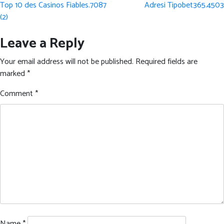
navigation
Top 10 des Casinos Fiables.7087
Adresi Tipobet365.4503
(2)
Leave a Reply
Your email address will not be published.
Required fields are
marked
*
Comment
*
Name
*