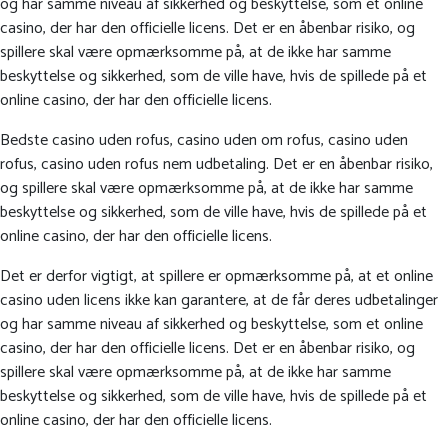
og har samme niveau af sikkerhed og beskyttelse, som et online
casino, der har den officielle licens. Det er en åbenbar risiko, og
spillere skal være opmærksomme på, at de ikke har samme
beskyttelse og sikkerhed, som de ville have, hvis de spillede på et
online casino, der har den officielle licens.
Bedste casino uden rofus, casino uden om rofus, casino uden
rofus, casino uden rofus nem udbetaling. Det er en åbenbar risiko,
og spillere skal være opmærksomme på, at de ikke har samme
beskyttelse og sikkerhed, som de ville have, hvis de spillede på et
online casino, der har den officielle licens.
Det er derfor vigtigt, at spillere er opmærksomme på, at et online
casino uden licens ikke kan garantere, at de får deres udbetalinger
og har samme niveau af sikkerhed og beskyttelse, som et online
casino, der har den officielle licens. Det er en åbenbar risiko, og
spillere skal være opmærksomme på, at de ikke har samme
beskyttelse og sikkerhed, som de ville have, hvis de spillede på et
online casino, der har den officielle licens.