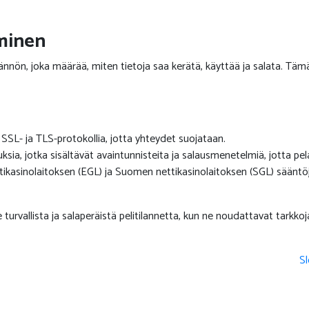
minen
, joka määrää, miten tietoja saa kerätä, käyttää ja salata. Tämä tar
 SSL- ja TLS-protokollia, jotta yhteydet suojataan.
a, jotka sisältävät avaintunnisteita ja salausmenetelmiä, jotta pelaaj
kasinolaitoksen (EGL) ja Suomen nettikasinolaitoksen (SGL) sääntöj
 turvallista ja salaperäistä pelitilannetta, kun ne noudattavat tarkkoj
Sl