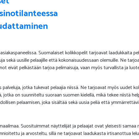
set
asinotilanteessa
oudattaminen
asiakaspaneelissa. Suomalaiset kolikkopelit tarjoavat laadukkaita pel
tuja sekä uusille pelaajille että kokonaisuudessaan olemuille. Ne tarjo
sinot eivät pelkästään tarjoa pelimaisuja, vaan myös turvallista ja luo
lveluja, jotka tukevat pelaajia niissä. Ne tarjoavat myös uudet kolikk
iistä, jotka on suunniteltu suoraan suomen kielellä, mikä tekee niistä 
llisen pelaamisen, joka sisältää sekä uusia peliä että ymmärrettävi
maailmaa. Suosituimmat näyttelijät ja pelaajat ovat yleisesti samaa mi
unnioitettu ja arvosteltu, sillä ne tarjoavat laadukasta irtisanottua