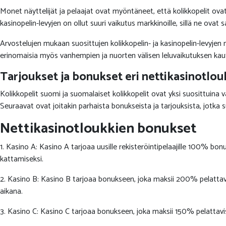
Monet näyttelijät ja pelaajat ovat myöntäneet, että kolikkopelit ovat e
kasinopelin-levyjen on ollut suuri vaikutus markkinoille, sillä ne ova
Arvostelujen mukaan suosittujen kolikkopelin- ja kasinopelin-levyjen
erinomaisia myös vanhempien ja nuorten välisen leluvaikutuksen kaut
Tarjoukset ja bonukset eri nettikasinotlou
Kolikkopelit suomi ja suomalaiset kolikkopelit ovat yksi suosittuina v
Seuraavat ovat joitakin parhaista bonukseista ja tarjouksista, jotka suo
Nettikasinotloukkien bonukset
1. Kasino A: Kasino A tarjoaa uusille rekisteröintipelaajille 100% bo
kattamiseksi.
2. Kasino B: Kasino B tarjoaa bonukseen, joka maksii 200% pelattavi
aikana.
3. Kasino C: Kasino C tarjoaa bonukseen, joka maksii 150% pelattavi