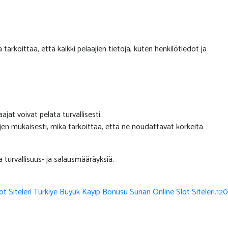
koittaa, että kaikki pelaajien tietoja, kuten henkilötiedot ja
at voivat pelata turvallisesti.
en mukaisesti, mikä tarkoittaa, että ne noudattavat korkeita
a turvallisuus- ja salausmääräyksiä.
ot Siteleri Türkiye Büyük Kayıp Bonusu Sunan Online Slot Siteleri.120