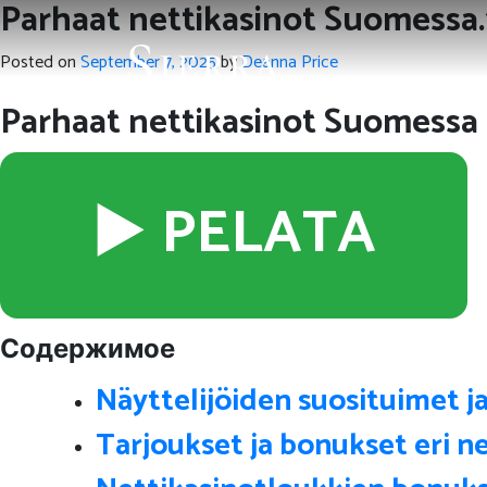
Parhaat nettikasinot Suomessa
Posted on
September 7, 2025
by
Deanna Price
Parhaat nettikasinot Suomessa
▶️ PELATA
Содержимое
Näyttelijöiden suosituimet j
Tarjoukset ja bonukset eri n