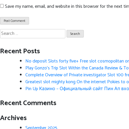
Save my name, email, and website in this browser for the next t
Search
for:
Recent Posts
No deposit Slots forty five+ Free slot cosmopolitan o
Play Gonzo’s Trip Slot Within the Canada Review & Tot
Complete Overview of Private investigator Slot 100 fr
Greatest slot mighty kong On the internet Pokies to 
Pin Up Казино – Официальный сайт Пин Ап вхо
Recent Comments
Archives
September 2025