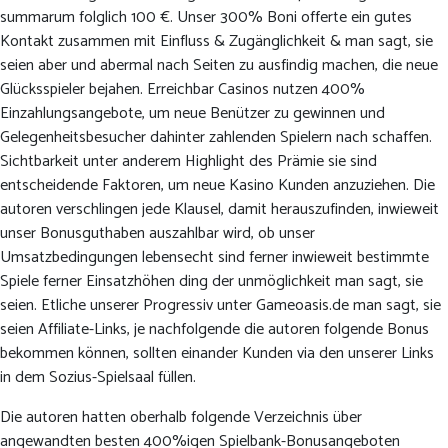
summarum folglich 100 €. Unser 300% Boni offerte ein gutes
Kontakt zusammen mit Einfluss & Zugänglichkeit & man sagt, sie
seien aber und abermal nach Seiten zu ausfindig machen, die neue
Glücksspieler bejahen. Erreichbar Casinos nutzen 400%
Einzahlungsangebote, um neue Benützer zu gewinnen und
Gelegenheitsbesucher dahinter zahlenden Spielern nach schaffen.
Sichtbarkeit unter anderem Highlight des Prämie sie sind
entscheidende Faktoren, um neue Kasino Kunden anzuziehen. Die
autoren verschlingen jede Klausel, damit herauszufinden, inwieweit
unser Bonusguthaben auszahlbar wird, ob unser
Umsatzbedingungen lebensecht sind ferner inwieweit bestimmte
Spiele ferner Einsatzhöhen ding der unmöglichkeit man sagt, sie
seien. Etliche unserer Progressiv unter Gameoasis.de man sagt, sie
seien Affiliate-Links, je nachfolgende die autoren folgende Bonus
bekommen können, sollten einander Kunden via den unserer Links
in dem Sozius-Spielsaal füllen.
Die autoren hatten oberhalb folgende Verzeichnis über
angewandten besten 400%igen Spielbank-Bonusangeboten