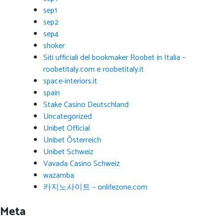
sep1
sep2
sep4
shoker
Siti ufficiali del bookmaker Roobet in Italia –
roobetitaly.com e roobetitaly.it
space-interiors.it
spain
Stake Casino Deutschland
Uncategorized
Unibet Official
Unibet Österreich
Unibet Schweiz
Vavada Casino Schweiz
wazamba
카지노사이트 – onlifezone.com
Meta