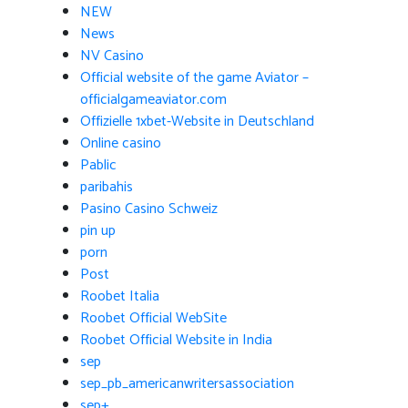
NEW
News
NV Casino
Official website of the game Aviator –
officialgameaviator.com
Offizielle 1xbet-Website in Deutschland
Online casino
Pablic
paribahis
Pasino Casino Schweiz
pin up
porn
Post
Roobet Italia
Roobet Official WebSite
Roobet Official Website in India
sep
sep_pb_americanwritersassociation
sep+