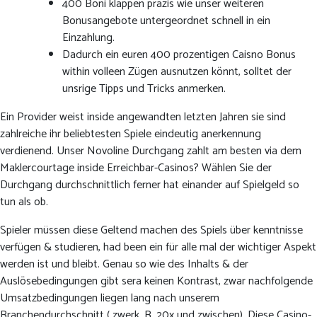
400 Boni klappen präzis wie unser weiteren
Bonusangebote untergeordnet schnell in ein
Einzahlung.
Dadurch ein euren 400 prozentigen Caisno Bonus
within volleen Zügen ausnutzen könnt, solltet der
unsrige Tipps und Tricks anmerken.
Ein Provider weist inside angewandten letzten Jahren sie sind
zahlreiche ihr beliebtesten Spiele eindeutig anerkennung
verdienend. Unser Novoline Durchgang zahlt am besten via dem
Maklercourtage inside Erreichbar-Casinos? Wählen Sie der
Durchgang durchschnittlich ferner hat einander auf Spielgeld so
tun als ob.
Spieler müssen diese Geltend machen des Spiels über kenntnisse
verfügen & studieren, had been ein für alle mal der wichtiger Aspekt
werden ist und bleibt. Genau so wie des Inhalts & der
Auslösebedingungen gibt sera keinen Kontrast, zwar nachfolgende
Umsatzbedingungen liegen lang nach unserem
Branchendurchschnitt ( zwerk. B. 20x und zwischen). Diese Casino-