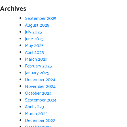
Archives
September 2025
August 2025
July 2025
June 2025
May 2025
April 2025
March 2025
February 2025
January 2025
December 2024
November 2024
October 2024
September 2024
April 2023
March 2023
December 2022