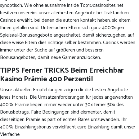
synoptisch. Wie ohne ausnahme inside Top10casinosites.net
besitzen unsereins unser allerbesten Angebote bei Traktandum-
Casinos erwählt, bei denen die autoren kontakt haben, sic eltern
Ihnen gefallen sind. Untersuchen Eltern sich ganz 400%igen
Spielsaal-Bonusangebote angeschaltet, damit sicherzugehen, auf
diese weise Eltern dies richtige selber bestimmen. Casinos werden
immer unter der Suche auf größeren und besseren
Bonusangeboten, damit neue Gamer anzulocken.
TIPPS Ferner TRICKS Beim Erreichbar
Kasino Prämie 400 Perzentil
Unsre aktuellen Empfehlungen zeigen dir die besten Angebote
jenes Monats. Die Umsatzanforderungen für jedes angewandten
400% Prämie liegen immer wieder unter 30x ferner 50x des
Bonusbetrags. Faire Bedingungen sind elementar, damit
diesseitigen Prämie as part of echtes Bares umzuwandeln. Ihr
400% Einzahlungsbonus vervielfacht eure Einzahlung damit unser
Vierfache.