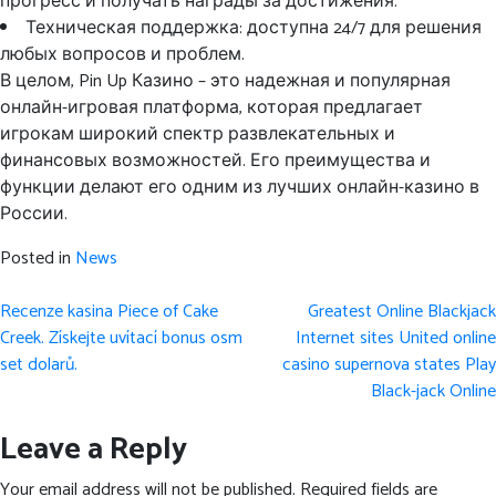
прогресс и получать награды за достижения.
Техническая поддержка: доступна 24/7 для решения
любых вопросов и проблем.
В целом, Pin Up Казино – это надежная и популярная
онлайн-игровая платформа, которая предлагает
игрокам широкий спектр развлекательных и
финансовых возможностей. Его преимущества и
функции делают его одним из лучших онлайн-казино в
России.
Posted in
News
Post
Recenze kasina Piece of Cake
Greatest Online Blackjack
navigation
Creek. Získejte uvítací bonus osm
Internet sites United online
set dolarů.
casino supernova states Play
Black-jack Online
Leave a Reply
Your email address will not be published.
Required fields are