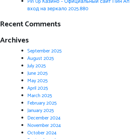
Pin Up Казино – Официальный сайт Пин Ап
вход на зеркало 2025.880
Recent Comments
Archives
September 2025
August 2025
July 2025
June 2025
May 2025
April 2025
March 2025
February 2025
January 2025
December 2024
November 2024
October 2024