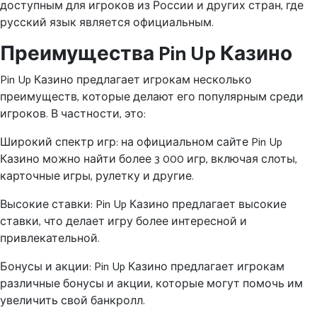
доступным для игроков из России и других стран, где
русский язык является официальным.
Преимущества Pin Up Казино
Pin Up Казино предлагает игрокам несколько
преимуществ, которые делают его популярным среди
игроков. В частности, это:
Широкий спектр игр: на официальном сайте Pin Up
Казино можно найти более 3 000 игр, включая слоты,
карточные игры, рулетку и другие.
Высокие ставки: Pin Up Казино предлагает высокие
ставки, что делает игру более интересной и
привлекательной.
Бонусы и акции: Pin Up Казино предлагает игрокам
различные бонусы и акции, которые могут помочь им
увеличить свой банкролл.