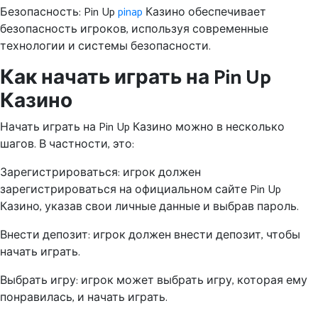
Безопасность: Pin Up
pinap
Казино обеспечивает
безопасность игроков, используя современные
технологии и системы безопасности.
Как начать играть на Pin Up
Казино
Начать играть на Pin Up Казино можно в несколько
шагов. В частности, это:
Зарегистрироваться: игрок должен
зарегистрироваться на официальном сайте Pin Up
Казино, указав свои личные данные и выбрав пароль.
Внести депозит: игрок должен внести депозит, чтобы
начать играть.
Выбрать игру: игрок может выбрать игру, которая ему
понравилась, и начать играть.