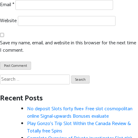
Email
*
Website
Save my name, email, and website in this browser for the next time
I comment.
Search
for:
Recent Posts
No deposit Slots forty five+ Free slot cosmopolitan
online Signal-upwards Bonuses evaluate
Play Gonzo’s Trip Slot Within the Canada Review &
Totally free Spins