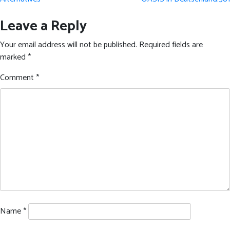
navigation
Leave a Reply
Your email address will not be published.
Required fields are
marked
*
Comment
*
Name
*