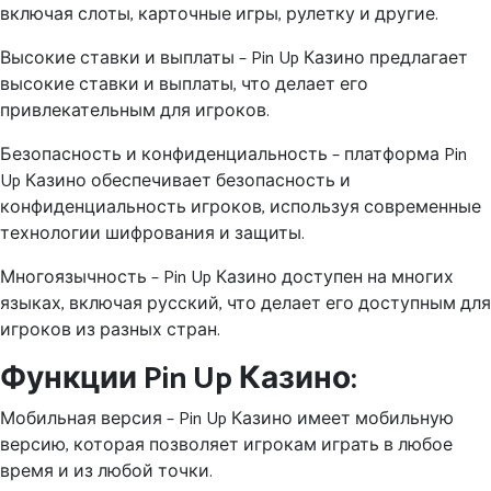
включая слоты, карточные игры, рулетку и другие.
Высокие ставки и выплаты – Pin Up Казино предлагает
высокие ставки и выплаты, что делает его
привлекательным для игроков.
Безопасность и конфиденциальность – платформа Pin
Up Казино обеспечивает безопасность и
конфиденциальность игроков, используя современные
технологии шифрования и защиты.
Многоязычность – Pin Up Казино доступен на многих
языках, включая русский, что делает его доступным для
игроков из разных стран.
Функции Pin Up Казино:
Мобильная версия – Pin Up Казино имеет мобильную
версию, которая позволяет игрокам играть в любое
время и из любой точки.