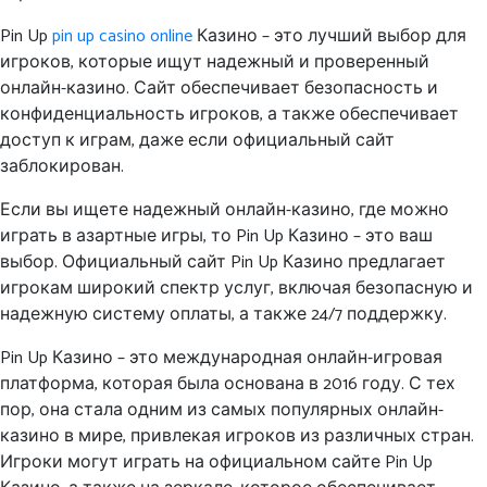
Pin Up
pin up casino online
Казино – это лучший выбор для
игроков, которые ищут надежный и проверенный
онлайн-казино. Сайт обеспечивает безопасность и
конфиденциальность игроков, а также обеспечивает
доступ к играм, даже если официальный сайт
заблокирован.
Если вы ищете надежный онлайн-казино, где можно
играть в азартные игры, то Pin Up Казино – это ваш
выбор. Официальный сайт Pin Up Казино предлагает
игрокам широкий спектр услуг, включая безопасную и
надежную систему оплаты, а также 24/7 поддержку.
Pin Up Казино – это международная онлайн-игровая
платформа, которая была основана в 2016 году. С тех
пор, она стала одним из самых популярных онлайн-
казино в мире, привлекая игроков из различных стран.
Игроки могут играть на официальном сайте Pin Up