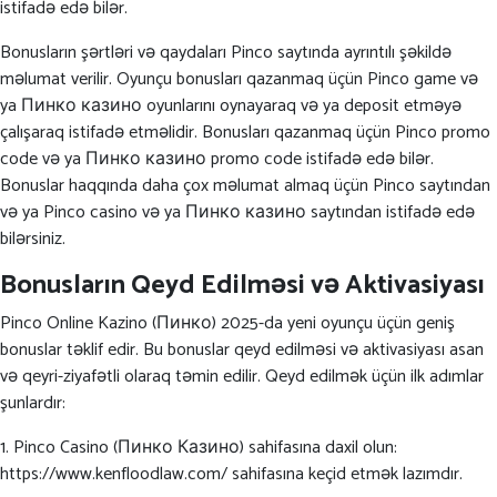
istifadə edə bilər.
Bonusların şərtləri və qaydaları Pinco saytında ayrıntılı şəkildə
məlumat verilir. Oyunçu bonusları qazanmaq üçün Pinco game və
ya Пинко казино oyunlarını oynayaraq və ya deposit etməyə
çalışaraq istifadə etməlidir. Bonusları qazanmaq üçün Pinco promo
code və ya Пинко казино promo code istifadə edə bilər.
Bonuslar haqqında daha çox məlumat almaq üçün Pinco saytından
və ya Pinco casino və ya Пинко казино saytından istifadə edə
bilərsiniz.
Bonusların Qeyd Edilməsi və Aktivasiyası
Pinco Online Kazino (Пинко) 2025-da yeni oyunçu üçün geniş
bonuslar təklif edir. Bu bonuslar qeyd edilməsi və aktivasiyası asan
və qeyri-ziyafətli olaraq təmin edilir. Qeyd edilmək üçün ilk adımlar
şunlardır:
1. Pinco Casino (Пинко Казино) sahifasına daxil olun:
https://www.kenfloodlaw.com/ sahifasına keçid etmək lazımdır.