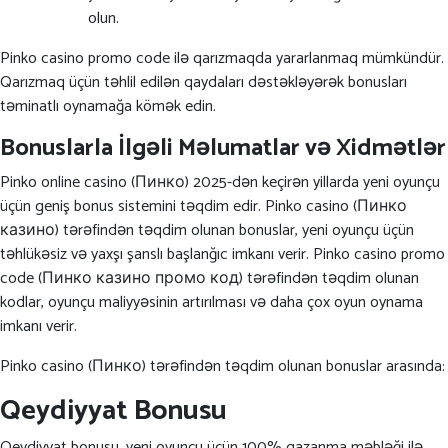
olun.
Pinko casino promo code ilə qarızmaqda yararlanmaq mümkündür.
Qarızmaq üçün təhlil edilən qaydaları dəstəkləyərək bonusları
təminatlı oynamağa kömək edin.
Bonuslarla İlgəli Məlumatlar və Xidmətlər
Pinko online casino (Пинко) 2025-dən keçirən yillarda yeni oyunçu
üçün geniş bonus sistemini təqdim edir. Pinko casino (Пинко
казино) tərəfindən təqdim olunan bonuslar, yeni oyunçu üçün
təhlükəsiz və yaxşı şanslı başlanğıc imkanı verir. Pinko casino promo
code (Пинко казино промо код) tərəfindən təqdim olunan
kodlar, oyunçu maliyyəsinin artırılması və daha çox oyun oynama
imkanı verir.
Pinko casino (Пинко) tərəfindən təqdim olunan bonuslar arasında:
Qeydiyyat Bonusu
Qeydiyyat bonusu, yeni oyunçu üçün 100% qazanma məbləği ilə