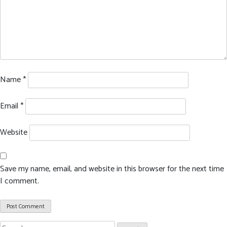
Name
*
Email
*
Website
Save my name, email, and website in this browser for the next time
I comment.
Search