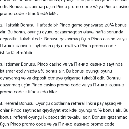
edir. Bonusu qazanmaq üçün Pinco promo code və ya Pinco casino
promo code istifadə edə bilər.
2. Haftalık Bonusu: Haftada bir Pinco game oynayaraq 20% bonus
alır. Bu bonus, oyunçu oyunu qazanmaqdan əlavə, hafta sonunda
depositini təkabül edir. Bonusu qazanmaq üçün Pinco casino və ya
Пинко казино saytından giriş etməli və Pinco promo code
istifadə etməlidir.
3. İstismar Bonusu: Pinco casino və ya Пинко казино saytında
istismar etdiyinizdə 5% bonus alır. Bu bonus, oyunçu oyunu
oynayaraq və ya deposit etməyə çalışaraq təkabül edir. Bonusu
qazanmaq üçün Pinco casino promo code və ya Пинко казино
promo code istifadə edə bilər.
4. Referal Bonusu: Oyunçu dostlarına refferal linkini paylaşsaq və
onlar Pinco saytından qeydiyyat etdikdə, oyunçu 10% bonus alır. Bu
bonus, refferal oyunçu ilk depositini təkabül edir. Bonusu qazanmaq
üçün Pinco promo code və ya Пинко казино promo code