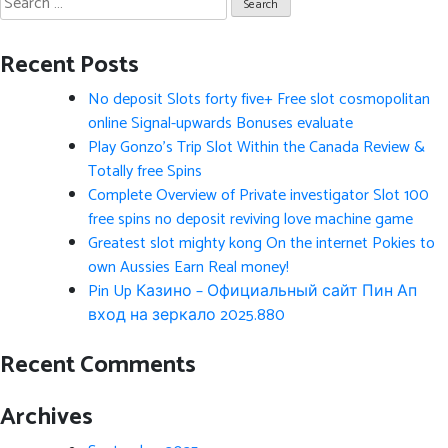
for:
Recent Posts
No deposit Slots forty five+ Free slot cosmopolitan
online Signal-upwards Bonuses evaluate
Play Gonzo’s Trip Slot Within the Canada Review &
Totally free Spins
Complete Overview of Private investigator Slot 100
free spins no deposit reviving love machine game
Greatest slot mighty kong On the internet Pokies to
own Aussies Earn Real money!
Pin Up Казино – Официальный сайт Пин Ап
вход на зеркало 2025.880
Recent Comments
Archives