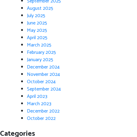
September 2025
August 2025
July 2025
June 2025
May 2025
April 2025
March 2025
February 2025
January 2025
December 2024
November 2024
October 2024
September 2024
April 2023
March 2023
December 2022
October 2022
Categories