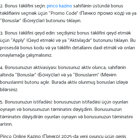
2. Bonus təklifini seçin:
pinco kazino
sahifənin üstündə bonus
təkliflərini seçmək üçün “Promo Code” (Пинко промо код) və ya
“Bonuslar” (Бонусlar) butonunu tıklayın.
3. Bonus təklifini qeyd edin: seçdiyiniz bonus təklifini qeyd etmək
üçün “Apply” (Qeyd etmək) və ya “Aktivlaşdır” butonunu tıklayın. Bu
prosesdə bonus kodu və ya təklifin detallarını daxil etməli və onları
onaylamağa çalışmalısınız.
4. Bonusunuzun aktivasiyası: bonusunuz aktiv olunca, sahifənin
altında “Bonuslar” (Бонусlar) və ya “Bonuslarım” (Менim
bonuslarım) butonu açılır. Burada aktiv olunmuş bonusları izləyə
bilərsiniz.
5. Bonusunuzun istifadəsi: bonusunuzun istifadəsi üçün oyunları
oynayın və bonusunuzun təminatını dəyişdirin. Bonusunuzun
təminatını dəyişdirən oyunları oynayın və bonusunuzun təminatını
artırın.
Pinco Online Kazino (Пинко) 2025-da yeni oyunçu üçün geniş