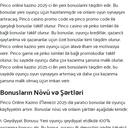
Pinco online kazino 2025-ci ilin yeni bonuslarini təqdim edir. Bu
bonuslar yeni oyunçu üçün hazırlanmışdır və onların oyun oynayışını
artıracaq. Pinco casino promo code və pinco promo code ilə
qarşılıqlı bonuslar təklif olunur. Pinco casino və pinko isimləri ilə
bağlı bonuslar təklif olunur. Bu bonuslar, oyunçu kreditlər, qazanclı
qaytarılma və qazananlar üçün özel bonuslar kimi təqdim olunur.
Pinco online kazino yeni oyunçu üçün əlavə ilham və motivasiya
verir. Pinco game və pinko isimləri ilə bağlı promokodlar təklif
olunur, bu sayədə oyunçu daha çox kazanma şansına malik olurlar.
Pinco online kazino 2025-ci ilin yeni bonuslarini təqdim edir, bu
sayədə oyunçu oyun oynayışını artırmaq və daha çox kazanma
şansına malik olmaq üçün imkan verir.
Bonusların Növü və Şərtləri
Pinco Online Kazino (Пинко) 2025-də yaratıcı bonuslar ilə oyunçu
kəşfiyyətini artırır. Bonuslar növü və onların şərtləri aşağıdakı kimidir:
1. Qeydiyyat Bonusu: Yeni oyunçu qeydiyyat etdikdə 100%
qazanma bonusu alır. Bu bonus, oyunçu ilk depositini qədər təkabül