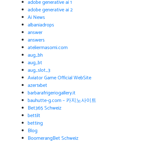
adobe generative ai 1
adobe generative ai 2
Ai News
albaniadrops
answer
answers
ateliermasomi.com
aug_bh
aug_bt
aug_slot_3
Aviator Game Official WebSite
azer1xbet
barbarafrigeriogallery.it
bauhutte-g.com – 카지노사이트
Bet365 Schweiz
bettilt
betting
Blog
BoomerangBet Schweiz