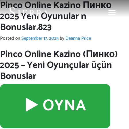
Pinco Online Kazino Пинко
2025 Yeni Oyunular n
Bonuslar.823
Posted on
September 17, 2025
by
Deanna Price
Pinco Online Kazino (Пинко)
2025 – Yeni Oyunçular üçün
Bonuslar
▶️ OYNA