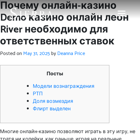
Почему онлайн-казино
Demo казино онлайн леон
River необходимо для
ответственных ставок
Posted on
May 31, 2025
by
Deanna Price
Посты
Модели вознаграждения
РТП
Доля возмездия
Флирт выделен
Многие онлайн-казино позволяют играть в эту игру, не
тратя ни копейки, как раньше, играя на реальные