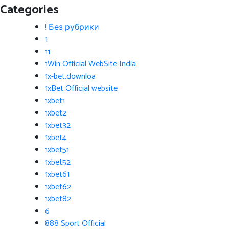
Categories
! Без рубрики
1
11
1Win Official WebSite India
1x-bet.downloa
1xBet Official website
1xbet1
1xbet2
1xbet32
1xbet4
1xbet51
1xbet52
1xbet61
1xbet62
1xbet82
6
888 Sport Official