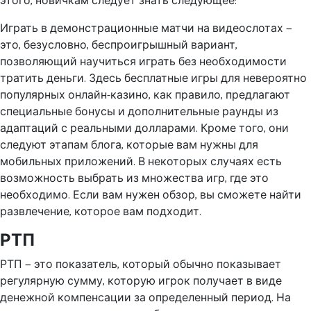
этого, новичкам следует знать следующее:
Играть в демонстрационные матчи на видеослотах —
это, безусловно, беспроигрышный вариант,
позволяющий научиться играть без необходимости
тратить деньги. Здесь бесплатные игры для невероятно
популярных онлайн-казино, как правило, предлагают
специальные бонусы и дополнительные раунды из
адаптаций с реальными долларами. Кроме того, они
следуют этапам блога, которые вам нужны для
мобильных приложений. В некоторых случаях есть
возможность выбрать из множества игр, где это
необходимо. Если вам нужен обзор, вы сможете найти
развлечение, которое вам подходит.
РТП
РТП — это показатель, который обычно показывает
регулярную сумму, которую игрок получает в виде
денежной компенсации за определенный период. На