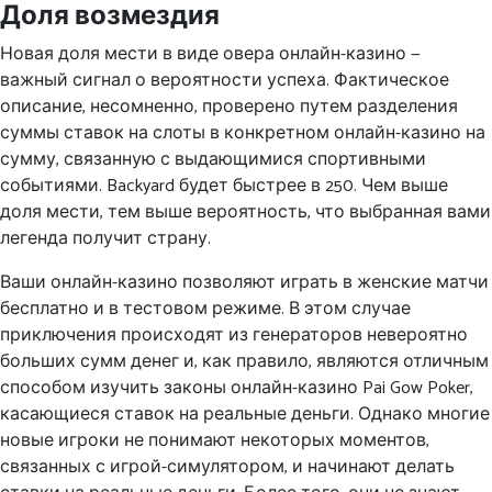
Доля возмездия
Новая доля мести в виде овера онлайн-казино —
важный сигнал о вероятности успеха. Фактическое
описание, несомненно, проверено путем разделения
суммы ставок на слоты в конкретном онлайн-казино на
сумму, связанную с выдающимися спортивными
событиями. Backyard будет быстрее в 250. Чем выше
доля мести, тем выше вероятность, что выбранная вами
легенда получит страну.
Ваши онлайн-казино позволяют играть в женские матчи
бесплатно и в тестовом режиме. В этом случае
приключения происходят из генераторов невероятно
больших сумм денег и, как правило, являются отличным
способом изучить законы онлайн-казино Pai Gow Poker,
касающиеся ставок на реальные деньги. Однако многие
новые игроки не понимают некоторых моментов,
связанных с игрой-симулятором, и начинают делать