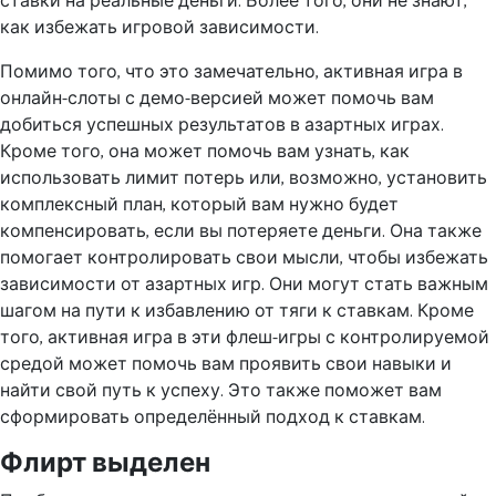
ставки на реальные деньги. Более того, они не знают,
как избежать игровой зависимости.
Помимо того, что это замечательно, активная игра в
онлайн-слоты с демо-версией может помочь вам
добиться успешных результатов в азартных играх.
Кроме того, она может помочь вам узнать, как
использовать лимит потерь или, возможно, установить
комплексный план, который вам нужно будет
компенсировать, если вы потеряете деньги. Она также
помогает контролировать свои мысли, чтобы избежать
зависимости от азартных игр. Они могут стать важным
шагом на пути к избавлению от тяги к ставкам. Кроме
того, активная игра в эти флеш-игры с контролируемой
средой может помочь вам проявить свои навыки и
найти свой путь к успеху. Это также поможет вам
сформировать определённый подход к ставкам.
Флирт выделен