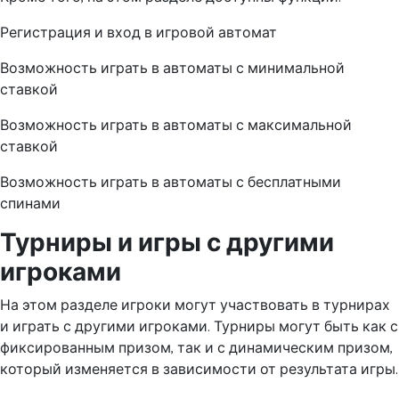
Регистрация и вход в игровой автомат
Возможность играть в автоматы с минимальной
ставкой
Возможность играть в автоматы с максимальной
ставкой
Возможность играть в автоматы с бесплатными
спинами
Турниры и игры с другими
игроками
На этом разделе игроки могут участвовать в турнирах
и играть с другими игроками. Турниры могут быть как с
фиксированным призом, так и с динамическим призом,
который изменяется в зависимости от результата игры.