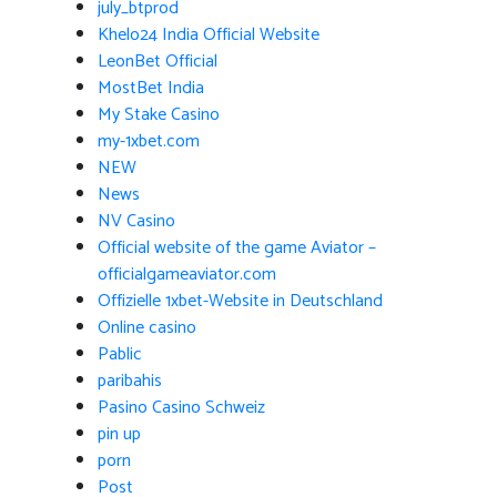
july_btprod
Khelo24 India Official Website
LeonBet Official
MostBet India
My Stake Casino
my-1xbet.com
NEW
News
NV Casino
Official website of the game Aviator –
officialgameaviator.com
Offizielle 1xbet-Website in Deutschland
Online casino
Pablic
paribahis
Pasino Casino Schweiz
pin up
porn
Post