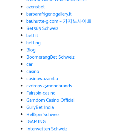
azer1xbet
barbarafrigeriogallery.it
bauhutte-g.com – 카지노사이트
Bet365 Schweiz
bettilt
betting
Blog
BoomerangBet Schweiz
car
casino
casinowazamba
czdrops25monobrands
Fairspin-casino
Gamdom Casino Official
GullyBet India
HellSpin Schweiz
IGAMING
Interwetten Schweiz