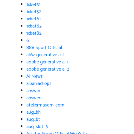
1xbet51
1xbet52
1xbet61
1xbet62
1xbet82
6
888 Sport Official
a16z generative ai 1
adobe generative ai 1
adobe generative ai 2
Ai News
albaniadrops
answer
answers
ateliermasomi.com
aug_bh
aug_bt
aug_slot_3
Aviator Game Official WebSite