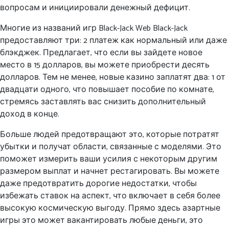
вопросам и инициировали денежный дефицит.
Многие из названий игр Black-Jack Web Black-Jack
предоставляют три: 2 платеж как нормальный или даже
блэкджек. Предлагает, что если вы зайдете новое
место в 15 долларов, вы можете приобрести десять
долларов. Тем не менее, новые казино заплатят два: 1 от
двадцати одного, что повышает пособие по комнате,
стремясь заставлять вас снизить дополнительный
доход в конце.
Больше людей предотвращают это, которые потратят
убытки и получат области, связанные с моделями. Это
поможет измерить ваши усилия с некоторым другим
размером выплат и начнет рестагировать. Вы можете
даже предотвратить дорогие недостатки, чтобы
избежать ставок на аспект, что включает в себя более
высокую космическую выгоду. Прямо здесь азартные
игры это может вакантировать любые деньги, это