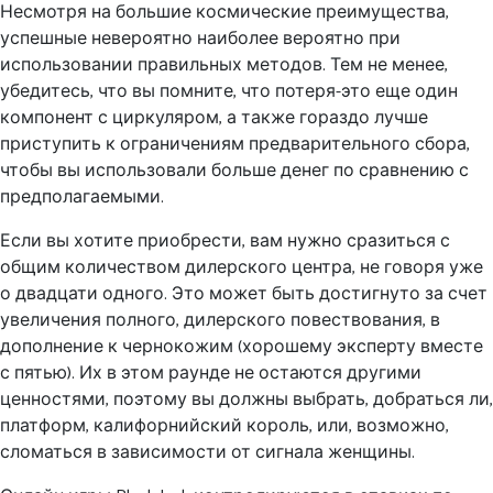
Несмотря на большие космические преимущества,
успешные невероятно наиболее вероятно при
использовании правильных методов. Тем не менее,
убедитесь, что вы помните, что потеря-это еще один
компонент с циркуляром, а также гораздо лучше
приступить к ограничениям предварительного сбора,
чтобы вы использовали больше денег по сравнению с
предполагаемыми.
Если вы хотите приобрести, вам нужно сразиться с
общим количеством дилерского центра, не говоря уже
о двадцати одного. Это может быть достигнуто за счет
увеличения полного, дилерского повествования, в
дополнение к чернокожим (хорошему эксперту вместе
с пятью). Их в этом раунде не остаются другими
ценностями, поэтому вы должны выбрать, добраться ли,
платформ, калифорнийский король, или, возможно,
сломаться в зависимости от сигнала женщины.