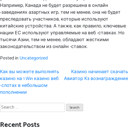
Например, Канада не будет разрешена в онлайн
-заведениях азартных игр, тем не менее, она не будет
преследовать участников, которые используют
китайские устройства. А также, как правило, ключевые
нации ЕС используют управляемые на веб -ставках. Но
тысячи Азии, тем не менее, обладают жесткими
законодательством из онлайн -ставок.
Posted in
Uncategorized
Post
Как вы можете выполнять
Казино начинает скачать
navigation
казино на 1 Win казино веб
Авиатор Кз вознаграждение
-слотах в небольшом
пополнении
Search
for:
Recent Posts