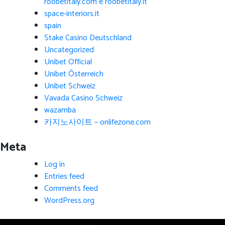
roobetitaly.com e roobetitaly.it
space-interiors.it
spain
Stake Casino Deutschland
Uncategorized
Unibet Official
Unibet Österreich
Unibet Schweiz
Vavada Casino Schweiz
wazamba
카지노사이트 – onlifezone.com
Meta
Log in
Entries feed
Comments feed
WordPress.org