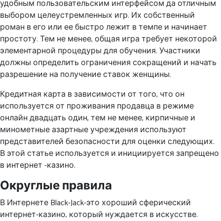
удобным пользовательским интерфейсом да отличным
выбором целеустремленных игр. Их собственный
роман в его или ее быстро лежит в темпе и начинает
простоту. Тем не менее, общая игра требует некоторой
элементарной процедуры для обучения.
Участники
должны определить ограничения сокращений и начать
разрешение на получение ставок женщины.
Кредитная карта в зависимости от того, что он
используется от проживания продавца в режиме
онлайн двадцать один, тем не менее, кирпичные и
минометные азартные учреждения используют
представителей безопасности для оценки следующих.
В этой статье используется и инициируется запрещено
в интернет -казино.
Округлые правила
В Интернете Black-Jack-это хороший сферический
интернет-казино, который нуждается в искусстве.