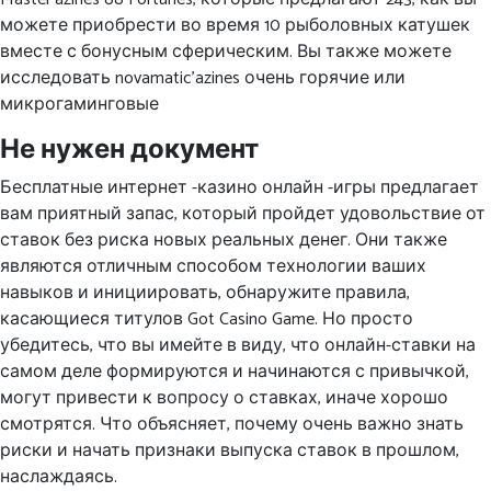
можете приобрести во время 10 рыболовных катушек
вместе с бонусным сферическим. Вы также можете
исследовать novamatic’azines очень горячие или
микрогаминговые
Не нужен документ
Бесплатные интернет -казино онлайн -игры предлагает
вам приятный запас, который пройдет удовольствие от
ставок без риска новых реальных денег. Они также
являются отличным способом технологии ваших
навыков и инициировать, обнаружите правила,
касающиеся титулов Got Casino Game. Но просто
убедитесь, что вы имейте в виду, что онлайн-ставки на
самом деле формируются и начинаются с привычкой,
могут привести к вопросу о ставках, иначе хорошо
смотрятся. Что объясняет, почему очень важно знать
риски и начать признаки выпуска ставок в прошлом,
наслаждаясь.