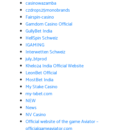
casinowazamba
czdrops25monobrands
Fairspin-casino
Gamdom Casino Official
GullyBet India
HellSpin Schweiz
IGAMING
Interwetten Schweiz
july_btprod
Khelo24 India Official Website
LeonBet Official
MostBet India
My Stake Casino
my-1xbet.com
NEW
News
NV Casino
Official website of the game Aviator –
officialgameaviator.com