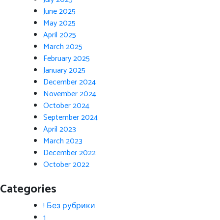
June 2025
May 2025
April 2025
March 2025
February 2025
January 2025
December 2024
November 2024
October 2024
September 2024
April 2023
March 2023
December 2022
October 2022
Categories
! Без рубрики
1