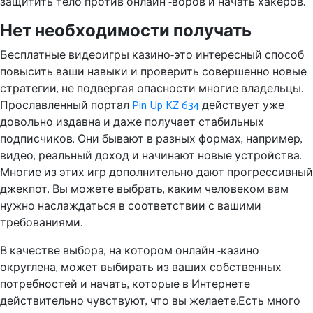
защитить тело против онлайн -воров и начать хакеров.
Нет необходимости получать
Бесплатные видеоигры казино-это интересный способ
повысить ваши навыки и проверить совершенно новые
стратегии, не подвергая опасности многие владельцы.
Прославленный портал
Pin Up KZ 634
действует уже
довольно издавна и даже получает стабильных
подписчиков. Они бывают в разных формах, например,
видео, реальный доход и начинают новые устройства.
Многие из этих игр дополнительно дают прогрессивный
джекпот. Вы можете выбрать, каким человеком вам
нужно наслаждаться в соответствии с вашими
требованиями.
В качестве выбора, на котором онлайн -казино
округлена, может выбирать из ваших собственных
потребностей и начать, которые в Интернете
действительно чувствуют, что вы желаете.Есть много