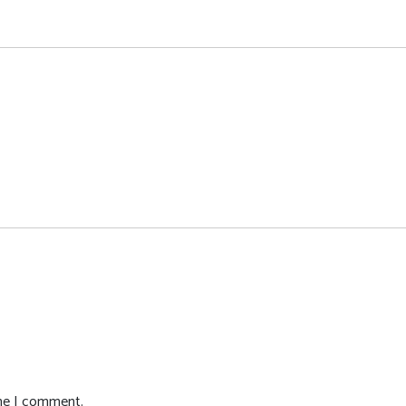
ime I comment.