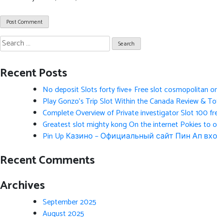
Search
for:
Recent Posts
No deposit Slots forty five+ Free slot cosmopolitan o
Play Gonzo’s Trip Slot Within the Canada Review & Tot
Complete Overview of Private investigator Slot 100 fr
Greatest slot mighty kong On the internet Pokies to 
Pin Up Казино – Официальный сайт Пин Ап вхо
Recent Comments
Archives
September 2025
August 2025