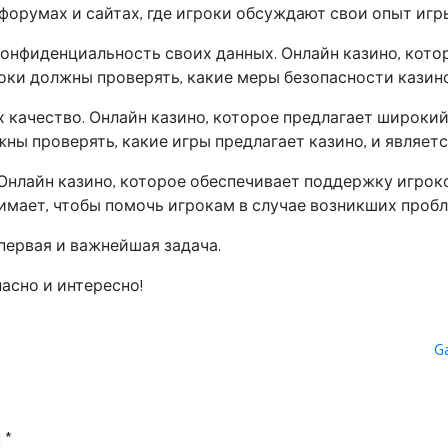
орумах и сайтах, где игроки обсуждают свои опыт игры
конфиденциальность своих данных. Онлайн казино, кот
ки должны проверять, какие меры безопасности казино
 качество. Онлайн казино, которое предлагает широкий
ы проверять, какие игры предлагает казино, и являет
Онлайн казино, которое обеспечивает поддержку игрок
мает, чтобы помочь игрокам в случае возникших пробл
 первая и важнейшая задача.
асно и интересно!
G
d
*