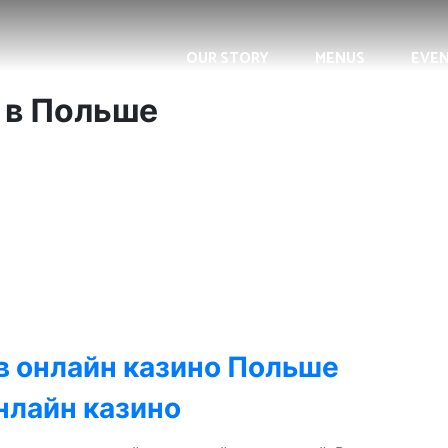
OUR STORY
MENUS
EVE
 в Польше
в онлайн казино Польше
нлайн казино