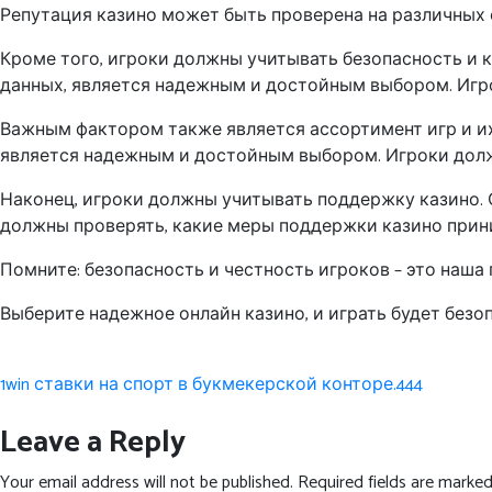
Репутация казино может быть проверена на различных ф
Кроме того, игроки должны учитывать безопасность и 
данных, является надежным и достойным выбором. Игро
Важным фактором также является ассортимент игр и их
является надежным и достойным выбором. Игроки должн
Наконец, игроки должны учитывать поддержку казино. 
должны проверять, какие меры поддержки казино прини
Помните: безопасность и честность игроков – это наша
Выберите надежное онлайн казино, и играть будет безоп
Post
1win ставки на спорт в букмекерской конторе.444
navigation
Leave a Reply
Your email address will not be published.
Required fields are marke