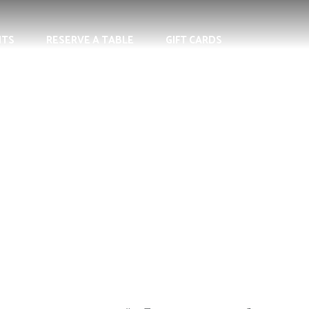
NTS
RESERVE A TABLE
GIFT CARDS