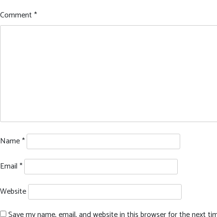
Comment
*
Name
*
Email
*
Website
Save my name, email, and website in this browser for the next t