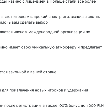
оды, казино с лицензией в Польше стали все более
лагают игрокам широкий спектр игр, включая слоты,
омочь вам сделать выбор.
 является членом международной организации по
х казино имеет свою уникальную атмосферу и предлагает
яется законной в вашей стране.
 для привлечения новых игроков и удержания
пин после регистрации, а также 100% бонус до 1 000 PLN