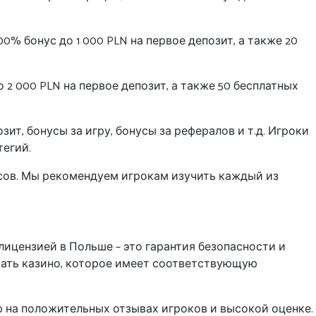
00% бонус до 1 000 PLN на первое депозит, а также 20
о 2 000 PLN на первое депозит, а также 50 бесплатных
ит, бонусы за игру, бонусы за рефералов и т.д. Игроки
тегий.
сов. Мы рекомендуем игрокам изучить каждый из
лицензией в Польше – это гарантия безопасности и
рать казино, которое имеет соответствующую
 на положительных отзывах игроков и высокой оценке.