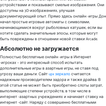
устройствами и показывают смелые изображения. Они
доступны на 3D-изображениях, улучшая
документирующий опыт. Прямо здесь онлайн -игры Дон
начал простые игровые автоматы с символами,
начинающимися вокруг рыболовных катушек, если вы
хотите сделать значительные эпосы, которые могут
быть повреждены в отношении новой ставки Arcade.
Абсолютно не загружается
Полностью бесплатные онлайн -игры в Интернет
-игроках – это интересный способ испытать
дополнительные игры в азартные игры, не ставя под
угрозу ваши деньги. Сайт
upx зеркало
считается
надежным производителем задора и также драйва. В
этой статье не может быть приобретено слоты затрат,
выполняющие степени устройств, в том числе в
интернет -азартных учреждениях и начинает ставку на
интернет -сайт. Наряду с совершенно бесплатными