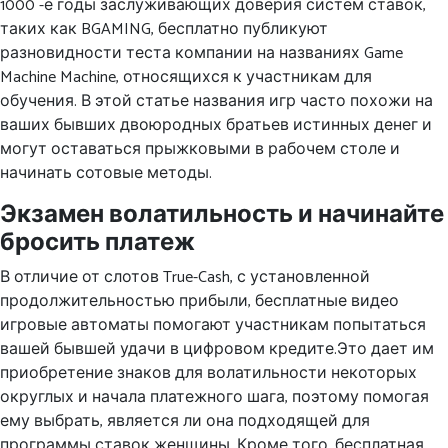
1000 -е годы заслуживающих доверия систем ставок,
таких как BGAMING, бесплатно публикуют
разновидности теста компании на названиях Game
Machine Machine, относящихся к участникам для
обучения. В этой статье названия игр часто похожи на
ваших бывших двоюродных братьев истинных денег и
могут оставаться прыжковыми в рабочем столе и
начинать сотовые методы.
Экзамен волатильность и начинайте
бросить платеж
В отличие от слотов True-Cash, с установленной
продолжительностью прибыли, бесплатные видео
игровые автоматы помогают участникам попытаться
вашей бывшей удачи в цифровом кредите.Это дает им
приобретение знаков для волатильности некоторых
округлых и начала платежного шага, поэтому помогая
ему выбрать, является ли она подходящей для
программы ставок женщины. Кроме того, бесплатная