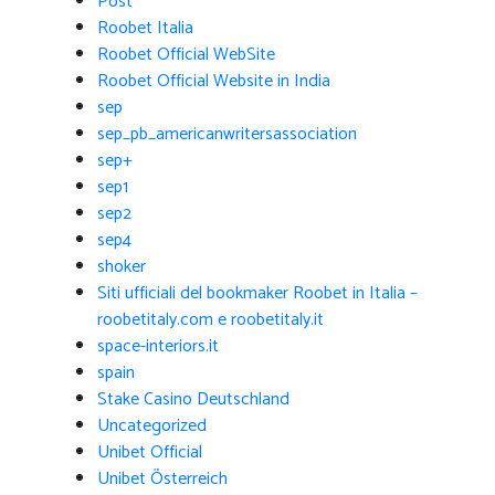
Post
Roobet Italia
Roobet Official WebSite
Roobet Official Website in India
sep
sep_pb_americanwritersassociation
sep+
sep1
sep2
sep4
shoker
Siti ufficiali del bookmaker Roobet in Italia –
roobetitaly.com e roobetitaly.it
space-interiors.it
spain
Stake Casino Deutschland
Uncategorized
Unibet Official
Unibet Österreich