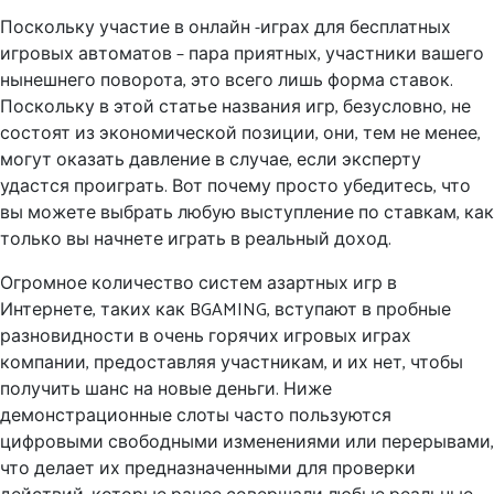
Поскольку участие в онлайн -играх для бесплатных
игровых автоматов – пара приятных, участники вашего
нынешнего поворота, это всего лишь форма ставок.
Поскольку в этой статье названия игр, безусловно, не
состоят из экономической позиции, они, тем не менее,
могут оказать давление в случае, если эксперту
удастся проиграть. Вот почему просто убедитесь, что
вы можете выбрать любую выступление по ставкам, как
только вы начнете играть в реальный доход.
Огромное количество систем азартных игр в
Интернете, таких как BGAMING, вступают в пробные
разновидности в очень горячих игровых играх
компании, предоставляя участникам, и их нет, чтобы
получить шанс на новые деньги. Ниже
демонстрационные слоты часто пользуются
цифровыми свободными изменениями или перерывами,
что делает их предназначенными для проверки