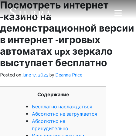
Посмотреть интернет
-казино на
демонстрационной версии
в интернет -игровых
автоматах upx зеркало
выступает бесплатно
Posted on
June 17, 2025
by
Deanna Price
Содержание
Бесплатно наслаждаться
Абсолютно не загружается
Абсолютно не
принудительно