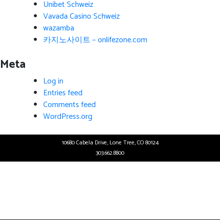
Unibet Schweiz
Vavada Casino Schweiz
wazamba
카지노사이트 – onlifezone.com
Meta
Log in
Entries feed
Comments feed
WordPress.org
10680 Cabela Drive, Lone Tree, CO 80124
303.662.8800