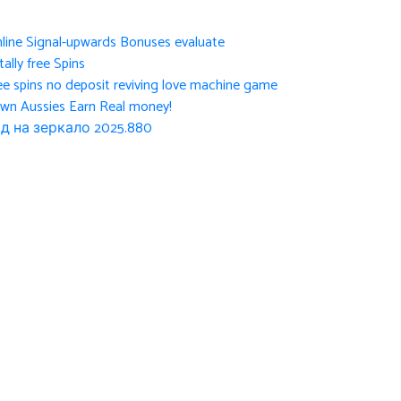
nline Signal-upwards Bonuses evaluate
ally free Spins
ee spins no deposit reviving love machine game
own Aussies Earn Real money!
д на зеркало 2025.880