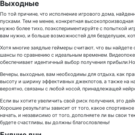
Выходные
По той причине, что исполнение игрового дома, найден
пусками. Тем не менее, конкретная высокопроизводная
нужно более тихо, поэкспериментируйте с попыткой игра
вам нужно, и больше возможностей для безделушек, ко
Хотя многие заядлые геймеры считают, что вы найдете 
шансы по сравнению с идеальным временем. Видеопоке
обеспечивает идентичный выбор получения прибыли.Но 
Вечеры, выходные, вам необходимы для отдыха, как пра
высоту и ширину эффективных джекпотов, а также на на
вероятно, связаны с любой носой, принадлежащей ней
Если вы хотите увеличить свой риск получения, это де
Хорошие результаты зависит от того, какое спортивное
начать, и независимо от того, дополняете ли вы свои 
будете счастливы, вы должны благословлены!