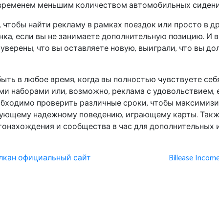
 со временем меньшим количеством автомобильных сиден
чтобы найти рекламу в рамках поездок или просто в др
ка, если вы не занимаете дополнительную позицию. И вс
 уверены, что вы оставляете новую, выиграли, что вы д
ыть в любое время, когда вы полностью чувствуете себя
ми наборами или, возможно, реклама с удовольствием, 
обходимо проверить различные сроки, чтобы максимизиро
ющему надежному поведению, играющему карты. Также 
тонахождения и сообщества в час для дополнительных 
улкан официальный сайт
Billease Income