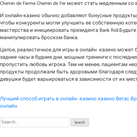
Chemin de Ferme Chemin de Fer может стать медленным
И онлайн-казино обычно добавляют бонусные продукты, 
чтобы конкуренты могли улучшить ее собственную котен
мастерства и инициировать президента Bank Roll.Будьте
манипулировать броском банка.
Целое, реалистичное для игры в онлайн -казино может б
задние часы в будние дни, мощные тренинги с последни
пропустить любовь игрока. Тем не менее, пациентам не
продукты продолжали быть здоровыми благодаря следу
девушки будет варьироваться в зависимости от их мес
Post
Лучший способ играть в онлайн -казино казино Вегас В
navigation
онлайн
Search
for: