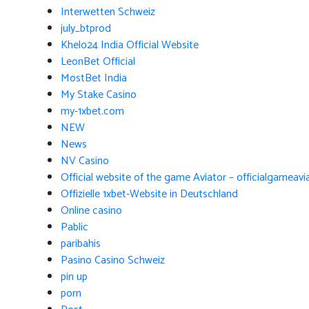
Interwetten Schweiz
july_btprod
Khelo24 India Official Website
LeonBet Official
MostBet India
My Stake Casino
my-1xbet.com
NEW
News
NV Casino
Official website of the game Aviator – officialgameav
Offizielle 1xbet-Website in Deutschland
Online casino
Pablic
paribahis
Pasino Casino Schweiz
pin up
porn