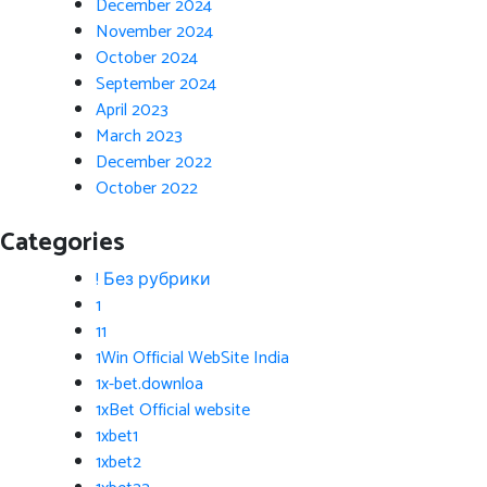
December 2024
November 2024
October 2024
September 2024
April 2023
March 2023
December 2022
October 2022
Categories
! Без рубрики
1
11
1Win Official WebSite India
1x-bet.downloa
1xBet Official website
1xbet1
1xbet2