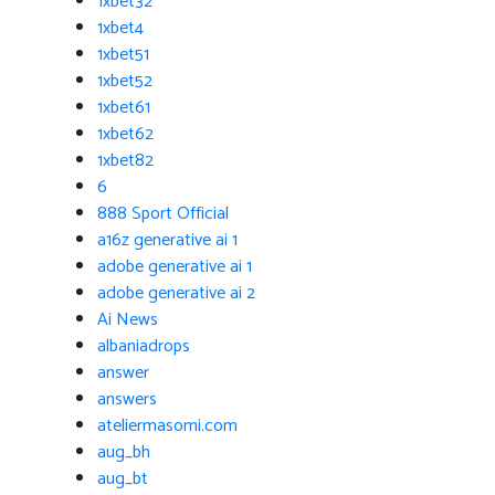
1xbet32
1xbet4
1xbet51
1xbet52
1xbet61
1xbet62
1xbet82
6
888 Sport Official
a16z generative ai 1
adobe generative ai 1
adobe generative ai 2
Ai News
albaniadrops
answer
answers
ateliermasomi.com
aug_bh
aug_bt