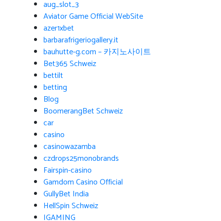
aug_slot_3
Aviator Game Official WebSite
azer1xbet
barbarafrigeriogallery.it
bauhutte-g.com – 카지노사이트
Bet365 Schweiz
bettilt
betting
Blog
BoomerangBet Schweiz
car
casino
casinowazamba
czdrops25monobrands
Fairspin-casino
Gamdom Casino Official
GullyBet India
HellSpin Schweiz
IGAMING