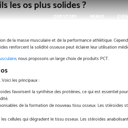
s les os plus solides ?
OUR STORY
MENUS
EVE
on de la masse musculaire et de la performance athlétique. Cependa
s renforcent la solidité osseuse peut éclairer leur utilisation médic
usculaire
, nous proposons un large choix de produits PCT.
 os
Voici les principaux :
oïdes favorisent la synthèse des protéines, ce qui est essentiel pou
dité.
ponsables de la formation de nouveau tissu osseux. Les stéroïdes st
les cellules qui dégradent le tissu osseux. Les stéroïdes anabolisant