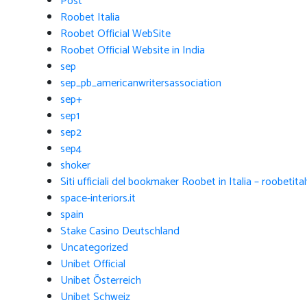
Post
Roobet Italia
Roobet Official WebSite
Roobet Official Website in India
sep
sep_pb_americanwritersassociation
sep+
sep1
sep2
sep4
shoker
Siti ufficiali del bookmaker Roobet in Italia – roobetita
space-interiors.it
spain
Stake Casino Deutschland
Uncategorized
Unibet Official
Unibet Österreich
Unibet Schweiz