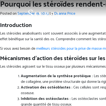
Pourquoi les stéroïdes rendent-il
Posted on
September 19, 2025
by
Deanna Price
Introduction
Les stéroïdes anabolisants sont souvent associés à une augmentati
effet bénéfique sur la santé des os. Comprendre comment les stéroïde
Si vous avez besoin de
meilleurs stéroïdes pour la prise de masse m
Mécanismes d’action des stéroïdes sur les
Les stéroïdes agissent sur le tissu osseux par plusieurs mécanismes. 
Augmentation de la synthèse protéique :
Les stér
de collagène, une protéine structurale qui donne la rigi
Activation des ostéoblastes :
Ces cellules sont res
osseuse.
Inhibition des ostéoclastes :
Les ostéoclastes sont 
grande quantité de tissu osseux.