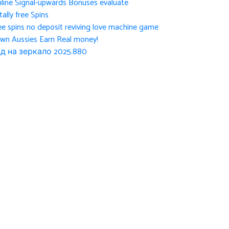
nline Signal-upwards Bonuses evaluate
ally free Spins
ee spins no deposit reviving love machine game
own Aussies Earn Real money!
д на зеркало 2025.880