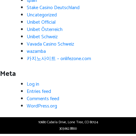
spain
Stake Casino Deutschland
Uncategorized
Unibet Official
Unibet Österreich
Unibet Schweiz
Vavada Casino Schweiz
wazamba
카지노사이트 – onlifezone.com
Meta
Log in
Entries feed
Comments feed
WordPress.org
10680 Cabela Drive, Lone Tree, CO 80124
303.662.8800