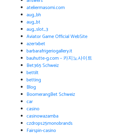
answers
ateliermasomi.com
aug_bh
aug_bt
aug_slot_3
Aviator Game Official WebSite
azer1xbet
barbarafrigeriogallery.it
bauhutte-g.com – 카지노사이트
Bet365 Schweiz
bettilt
betting
Blog
BoomerangBet Schweiz
car
casino
casinowazamba
czdrops25monobrands
Fairspin-casino