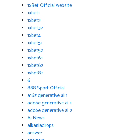
1xBet Official website
1xbet1
1xbet2
1xbet32
1xbet4
1xbet51
1xbet52
1xbet61
1xbet62
1xbet82
6
888 Sport Official
a16z generative ai 1
adobe generative ai 1
adobe generative ai 2
Ai News
albaniadrops
answer