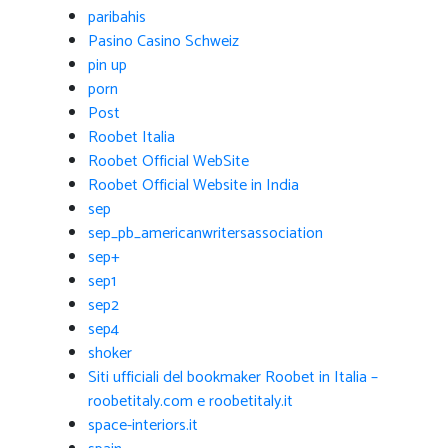
paribahis
Pasino Casino Schweiz
pin up
porn
Post
Roobet Italia
Roobet Official WebSite
Roobet Official Website in India
sep
sep_pb_americanwritersassociation
sep+
sep1
sep2
sep4
shoker
Siti ufficiali del bookmaker Roobet in Italia –
roobetitaly.com e roobetitaly.it
space-interiors.it