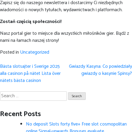
Zapisz się do naszego newslettera i dostarcimy Ci niezbędnych
wiadomości o nowych tytułach, wydawnictwach i platformach.
Zostań częścią społeczności!
Nasz portal gier to miejsce dla wszystkich miłośników gier. Bądź z
nami na łamach naszej strony!
Posted in
Uncategorized
Post
Bästa slotsajter i Sverige 2025
Gwiazdy Kasyna: Co powiedziały
navigation
alla casinon på nätet Lista över
gwiazdy o kasynie Spinsy?
nätets bästa casinon
Search
for:
Recent Posts
No deposit Slots forty five+ Free slot cosmopolitan
online Signal-upwards Bonuses evaluate