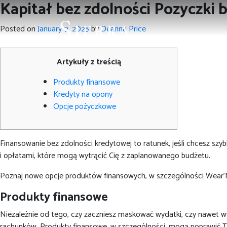
Kapitał bez zdolności Pozyczki
Posted on
January 9, 2025
by
Deanna Price
Artykuły z treścią
Produkty finansowe
Kredyty na opony
Opcje pożyczkowe
Finansowanie bez zdolności kredytowej to ratunek, jeśli chcesz szyb
i opłatami, które mogą wytrącić Cię z zaplanowanego budżetu.
Poznaj nowe opcje produktów finansowych, w szczególności Wear'M
Produkty finansowe
Niezależnie od tego, czy zaczniesz maskować wydatki, czy nawet w
rachunków. Produkty finansowe, w szczególności, mogą poprawić Twó