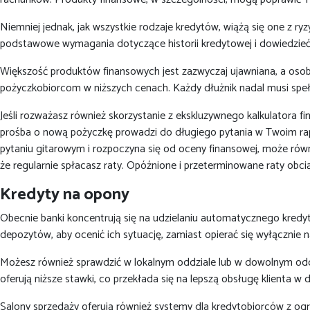
Niemniej jednak, jak wszystkie rodzaje kredytów, wiążą się one z ry
podstawowe wymagania dotyczące historii kredytowej i dowiedzieć s
Większość produktów finansowych jest zazwyczaj ujawniana, a osob
pożyczkobiorcom w niższych cenach. Każdy dłużnik nadal musi spełn
Jeśli rozważasz również skorzystanie z ekskluzywnego kalkulatora f
prośba o nową pożyczkę prowadzi do długiego pytania w Twoim rapor
pytaniu gitarowym i rozpoczyna się od oceny finansowej, może równie
że regularnie spłacasz raty. Opóźnione i przeterminowane raty obci
Kredyty na opony
Obecnie banki koncentrują się na udzielaniu automatycznego kredyt
depozytów, aby ocenić ich sytuację, zamiast opierać się wyłącznie n
Możesz również sprawdzić w lokalnym oddziale lub w dowolnym odd
oferują niższe stawki, co przekłada się na lepszą obsługę klienta w 
Salony sprzedaży oferują również systemy dla kredytobiorców z ogr