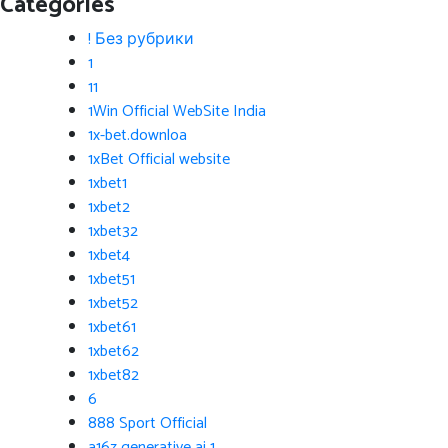
Categories
! Без рубрики
1
11
1Win Official WebSite India
1x-bet.downloa
1xBet Official website
1xbet1
1xbet2
1xbet32
1xbet4
1xbet51
1xbet52
1xbet61
1xbet62
1xbet82
6
888 Sport Official
a16z generative ai 1