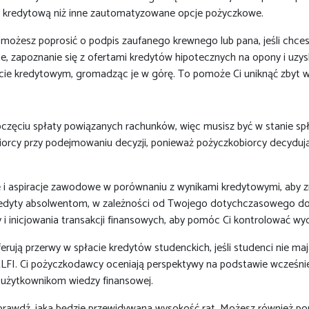
ę kredytową niż inne zautomatyzowane opcje pożyczkowe.
możesz poprosić o podpis zaufanego krewnego lub pana, jeśli chces
e, zapoznanie się z ofertami kredytów hipotecznych na opony i uzy
orcie kredytowym, gromadząc je w górę. To pomoże Ci uniknąć zbyt wi
ciu spłaty powiązanych rachunków, więc musisz być w stanie spłacić
cy przy podejmowaniu decyzji, ponieważ pożyczkobiorcy decydują si
ce i aspiracje zawodowe w porównaniu z wynikami kredytowymi, aby 
wać kredyty absolwentom, w zależności od Twojego dotychczasowego 
 i inicjowania transakcji finansowych, aby pomóc Ci kontrolować wy
ują przerwy w spłacie kredytów studenckich, jeśli studenci nie maj
LFI. Ci pożyczkodawcy oceniają perspektywy na podstawie wcześnie
u użytkownikom wiedzy finansowej.
sprawdź, jaka będzie przewidywana wysokość rat. Możesz również por