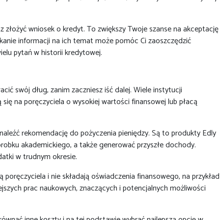
z złożyć wniosek o kredyt. To zwiększy Twoje szanse na akceptację
skanie informacji na ich temat może pomóc Ci zaoszczędzić
elu pytań w historii kredytowej.
 swój dług, zanim zaczniesz iść dalej. Wiele instytucji
ę na poręczyciela o wysokiej wartości finansowej lub płacą
znaleźć rekomendację do pożyczenia pieniędzy. Są to produkty Edly
dorobku akademickiego, a także generować przyszłe dochody.
datki w trudnym okresie.
ą poręczyciela i nie składają oświadczenia finansowego, na przykład
jszych prac naukowych, znaczących i potencjalnych możliwości
ównać inne koszty i na tej podstawie wybrać najlepszą opcję w