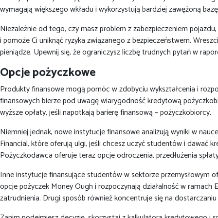
wymagają większego wkładu i wykorzystują bardziej zawężoną baz
Niezależnie od tego, czy masz problem z zabezpieczeniem pojazdu, 
i pomoże Ci uniknąć ryzyka związanego z bezpieczeństwem. Wreszci
pieniądze. Upewnij się, że ograniczysz liczbę trudnych pytań w rap
Opcje pożyczkowe
Produkty finansowe mogą pomóc w zdobyciu wykształcenia i rozpoczę
finansowych bierze pod uwagę wiarygodność kredytową pożyczkobior
wyższe opłaty, jeśli napotkają barierę finansową – pożyczkobiorcy.
Niemniej jednak, nowe instytucje finansowe analizują wyniki w nau
Financial, które oferują ulgi, jeśli chcesz uczyć studentów i da
Pożyczkodawca oferuje teraz opcje odroczenia, przedłużenia spłaty
Inne instytucje finansujące studentów w sektorze przemysłowym ofer
opcje pożyczek Money Ough i rozpoczynają działalność w ramach E
zatrudnienia. Drugi sposób również koncentruje się na dostarczani
Zanim podejmiesz decyzję, skorzystaj z kalkulatora kredytowego i 