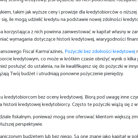
zykiem, takim jak wyższe ceny i prowizje dla kredytobiorców o niższe
ię, ile mogą udzielić kredytu na podstawie nowej zdolności kredyt
a korzystająca z nich powinna zainwestować w kapitał własny w zam
iać wymagania dotyczące historii kredytowej, wiarygodności finanso
inansowego Fiscal Karma'azines,
Pozyczki bez zdolności kredytowej
m
cie kredytowym, co może w krótkim czasie obniżyć wynik o kilka pu
ż posłużyć do ustalenia, na ile kwalifikujesz się do pożyczki w inny
ążają Twój budżet i utrudniają ponowne pożyczenie pieniędzy.
u kredytobiorcom bez oceny kredytowej. Biorą pod uwagę inne czynni
a historii kredytowej kredytobiorcy. Często te pożyczki wiążą się z 
ziale fiskalnym, ponieważ mogą one oferować klientom większą zm
dłuższej perspektywie.
aniczonym budżetem lub bez niego. Są one znane jako kapitał w pok