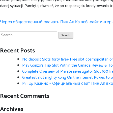
danej sytuacji. Pamiętaj również, że po rozpoczęciu kredytowania tr
Post
Через общественный скачать Пин Ап Кз веб -сайт интер
navigation
Search
for:
Recent Posts
No deposit Slots forty five+ Free slot cosmopolitan o
Play Gonzo’s Trip Slot Within the Canada Review & Tot
Complete Overview of Private investigator Slot 100 fr
Greatest slot mighty kong On the internet Pokies to 
Pin Up Казино – Официальный сайт Пин Ап вхо
Recent Comments
Archives