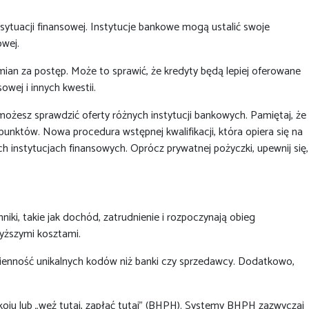
j sytuacji finansowej. Instytucje bankowe mogą ustalić swoje
owej.
ian za postęp. Może to sprawić, że kredyty będą lepiej oferowane
wej i innych kwestii.
ożesz sprawdzić oferty różnych instytucji bankowych. Pamiętaj, że
nktów. Nowa procedura wstępnej kwalifikacji, która opiera się na
ch instytucjach finansowych. Oprócz prywatnej pożyczki, upewnij się,
ki, takie jak dochód, zatrudnienie i rozpoczynają obieg
wyższymi kosztami.
ienność unikalnych kodów niż banki czy sprzedawcy. Dodatkowo,
oju lub „weź tutaj, zapłać tutaj” (BHPH). Systemy BHPH zazwyczaj