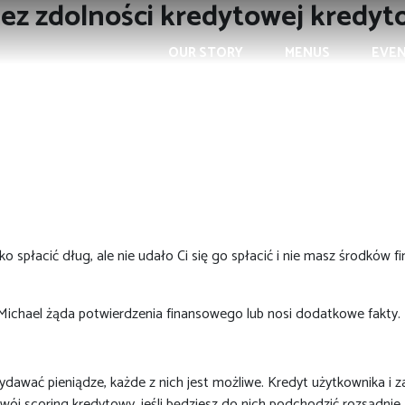
 bez zdolności kredytowej kredy
OUR STORY
MENUS
EVE
ko spłacić dług, ale nie udało Ci się go spłacić i nie masz środków 
ichael żąda potwierdzenia finansowego lub nosi dodatkowe fakty.
ydawać pieniądze, każde z nich jest możliwe. Kredyt użytkownika i
j scoring kredytowy, jeśli będziesz do nich podchodzić rozsądnie.