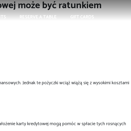
towej może być ratunkiem
NTS
RESERVE A TABLE
GIFT CARDS
finansowych.
Jednak te pożyczki wciąż wiążą się z wysokimi kosztami
 założenie karty kredytowej mogą pomóc w spłacie tych rosnących