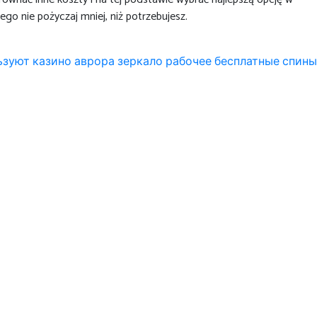
go nie pożyczaj mniej, niż potrzebujesz.
ьзуют казино аврора зеркало рабочее бесплатные спины