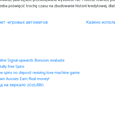
zeba poświęcić trochę czasu na zbudowanie historii kredytowej, dlate
нет -игровых автоматов
Казино испол
nline Signal-upwards Bonuses evaluate
ally free Spins
ee spins no deposit reviving love machine game
own Aussies Earn Real money!
д на зеркало 2025.880