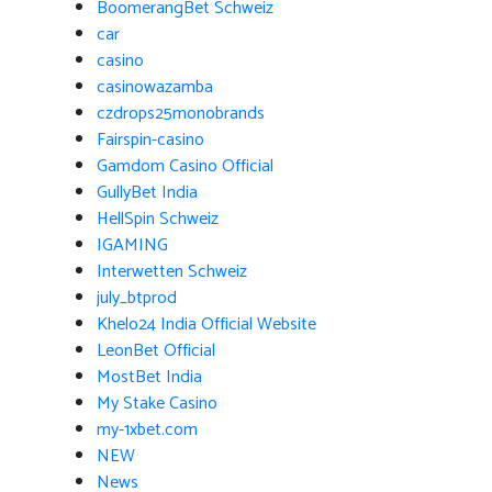
BoomerangBet Schweiz
car
casino
casinowazamba
czdrops25monobrands
Fairspin-casino
Gamdom Casino Official
GullyBet India
HellSpin Schweiz
IGAMING
Interwetten Schweiz
july_btprod
Khelo24 India Official Website
LeonBet Official
MostBet India
My Stake Casino
my-1xbet.com
NEW
News