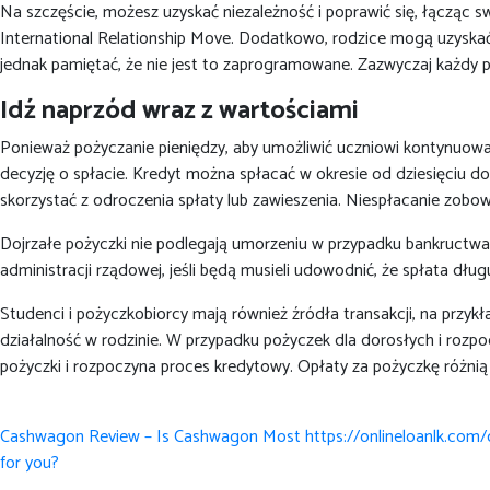
Na szczęście, możesz uzyskać niezależność i poprawić się, łącząc 
International Relationship Move. Dodatkowo, rodzice mogą uzyskać 
jednak pamiętać, że nie jest to zaprogramowane. Zazwyczaj każdy p
Idź naprzód wraz z wartościami
Ponieważ pożyczanie pieniędzy, aby umożliwić uczniowi kontynuowa
decyzję o spłacie. Kredyt można spłacać w okresie od dziesięciu 
skorzystać z odroczenia spłaty lub zawieszenia. Niespłacanie zobo
Dojrzałe pożyczki nie podlegają umorzeniu w przypadku bankructwa.
administracji rządowej, jeśli będą musieli udowodnić, że spłata dł
Studenci i pożyczkobiorcy mają również źródła transakcji, na przyk
działalność w rodzinie. W przypadku pożyczek dla dorosłych i roz
pożyczki i rozpoczyna proces kredytowy. Opłaty za pożyczkę różnią
Post
Cashwagon Review – Is Cashwagon Most https://onlineloanlk.com/
navigation
for you?