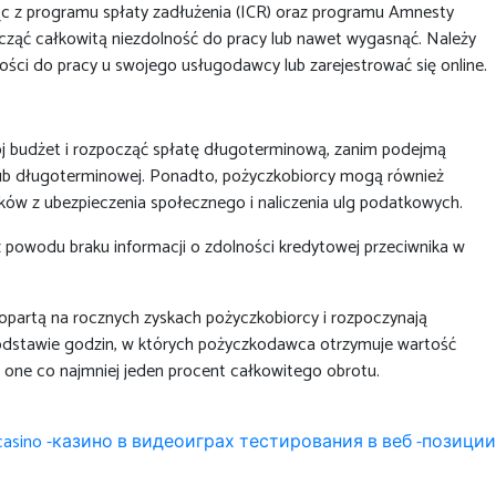
jąc z programu spłaty zadłużenia (ICR) oraz programu Amnesty
ocząć całkowitą niezdolność do pracy lub nawet wygasnąć. Należy
ści do pracy u swojego usługodawcy lub zarejestrować się online.
wój budżet i rozpocząć spłatę długoterminową, zanim podejmą
 lub długoterminowej. Ponadto, pożyczkobiorcy mogą również
ków z ubezpieczenia społecznego i naliczenia ulg podatkowych.
z powodu braku informacji o zdolności kredytowej przeciwnika w
 opartą na rocznych zyskach pożyczkobiorcy i rozpoczynają
podstawie godzin, w których pożyczkodawca otrzymuje wartość
ą one co najmniej jeden procent całkowitego obrotu.
casino -казино в видеоиграх тестирования в веб -позиции