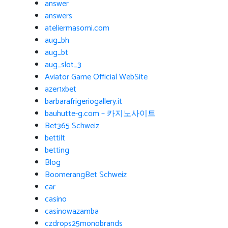
answer
answers
ateliermasomi.com
aug_bh
aug_bt
aug_slot_3
Aviator Game Official WebSite
azer1xbet
barbarafrigeriogallery.it
bauhutte-g.com – 카지노사이트
Bet365 Schweiz
bettilt
betting
Blog
BoomerangBet Schweiz
car
casino
casinowazamba
czdrops25monobrands