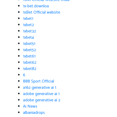
1x-bet.downloa
1xBet Official website
1xbet1
1xbet2
1xbet32
1xbet4
1xbet51
1xbet52
1xbet61
1xbet62
1xbet82
6
888 Sport Official
a16z generative ai 1
adobe generative ai 1
adobe generative ai 2
Ai News
albaniadrops