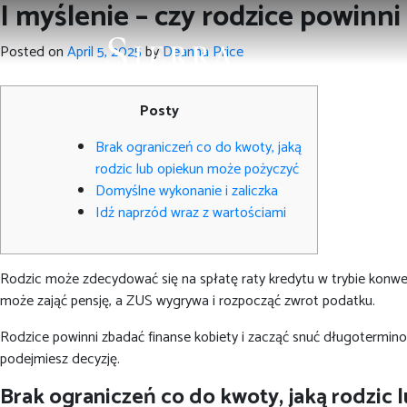
I myślenie – czy rodzice powin
Posted on
April 5, 2025
by
Deanna Price
Posty
Brak ograniczeń co do kwoty, jaką
rodzic lub opiekun może pożyczyć
Domyślne wykonanie i zaliczka
Idź naprzód wraz z wartościami
Rodzic może zdecydować się na spłatę raty kredytu w trybie konwen
może zająć pensję, a ZUS wygrywa i rozpocząć zwrot podatku.
Rodzice powinni zbadać finanse kobiety i zacząć snuć długotermin
podejmiesz decyzję.
Brak ograniczeń co do kwoty, jaką rodzic