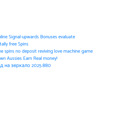
nline Signal-upwards Bonuses evaluate
ally free Spins
ee spins no deposit reviving love machine game
own Aussies Earn Real money!
д на зеркало 2025.880