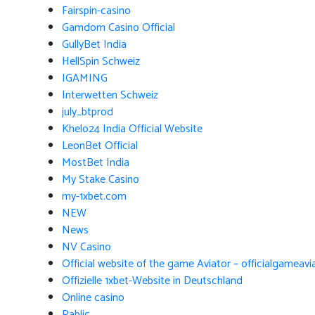
Fairspin-casino
Gamdom Casino Official
GullyBet India
HellSpin Schweiz
IGAMING
Interwetten Schweiz
july_btprod
Khelo24 India Official Website
LeonBet Official
MostBet India
My Stake Casino
my-1xbet.com
NEW
News
NV Casino
Official website of the game Aviator – officialgameav
Offizielle 1xbet-Website in Deutschland
Online casino
Pablic