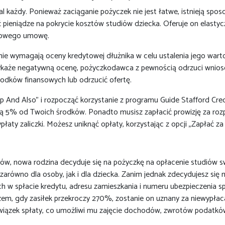
l każdy. Ponieważ zaciąganie pożyczek nie jest łatwe, istnieją spos
ieniądze na pokrycie kosztów studiów dziecka. Oferuje on elastyc
omowego umowę.
ie wymagają oceny kredytowej dłużnika w celu ustalenia jego wartoś
wykaże negatywną ocenę, pożyczkodawca z pewnością odrzuci wnios
dków finansowych lub odrzucić ofertę.
p And Also” i rozpocząć korzystanie z programu Guide Stafford Cre
 5% od Twoich środków. Ponadto musisz zapłacić prowizję za rozpoc
ty zaliczki. Możesz uniknąć opłaty, korzystając z opcji „Zapłać za 
w, nowa rodzina decyduje się na pożyczkę na opłacenie studiów sw
ówno dla osoby, jak i dla dziecka. Zanim jednak zdecydujesz się na
h w spłacie kredytu, adresu zamieszkania i numeru ubezpieczenia s
azem, gdy zasiłek przekroczy 270%, zostanie on uznany za niewypłaca
zek spłaty, co umożliwi mu zajęcie dochodów, zwrotów podatków i