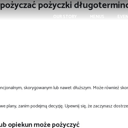
ni pożyczać pożyczki długotermi
OUR STORY
MENUS
EVE
cjonalnym, skorygowanym lub nawet dłuższym. Może również skorzyst
owe plany, zanim podejmą decyzję.
Upewnij się, że zaczynasz dostrz
 lub opiekun może pożyczyć