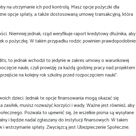
oby na utrzymanie ich pod kontrolą. Masz opcje pożyczki dla
zne opcje spłaty, a także dostosowaną umowę transakcyjną, która
ci. Niemniej jednak, rząd weryfikuje raport kredytowy dłużnika, aby
ek o pożyczkę. W takim przypadku rodzic powinien prawdopodobnie
dits, to jednak wchodzi to jedynie w zakres umowy o warunkowej
zęcie nauki, czyli prowizję za każdą godzinę pracy nad projektem
przejście na kolejny rok szkolny przed rozpoczęciem nauki”.
oich dzieci. Jednak te opcje finansowania mogą okazać się
 zasiłek, musisz rozważyć korzyści i wady. Ważne jest również, aby
połecznego. Pozwala to upewnić się, że wszelkie pisma są wysyłane
lny i będzie nadal zgłaszany do instytucji finansowych. W takim
 wstrzymanie spłaty. Zwycięzcą jest Ubezpieczenie Społeczne.