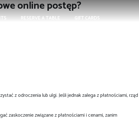
nowe online postęp?
NTS
RESERVE A TABLE
GIFT CARDS
ać z odroczenia lub ulgi. Jeśli jednak zalega z płatnościami, rząd
egać zaskoczenie związane z płatnościami i cenami, zanim