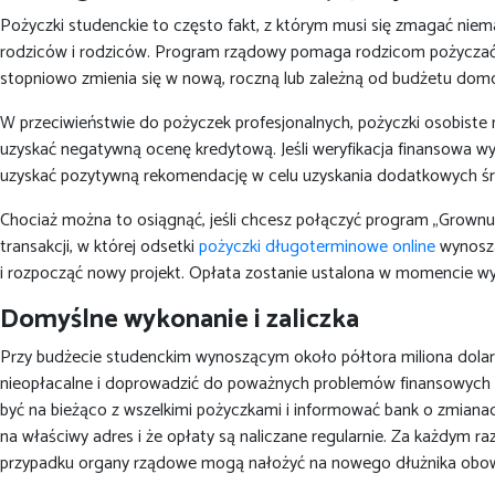
Pożyczki studenckie to często fakt, z którym musi się zmagać niema
rodziców i rodziców. Program rządowy pomaga rodzicom pożyczać p
stopniowo zmienia się w nową, roczną lub zależną od budżetu d
W przeciwieństwie do pożyczek profesjonalnych, pożyczki osobiste n
uzyskać negatywną ocenę kredytową. Jeśli weryfikacja finansowa 
uzyskać pozytywną rekomendację w celu uzyskania dodatkowych śro
Chociaż można to osiągnąć, jeśli chcesz połączyć program „Grownu
transakcji, w której odsetki
pożyczki długoterminowe online
wynoszą
i rozpocząć nowy projekt. Opłata zostanie ustalona w momencie wypła
Domyślne wykonanie i zaliczka
Przy budżecie studenckim wynoszącym około półtora miliona dolaró
nieopłacalne i doprowadzić do poważnych problemów finansowych zar
być na bieżąco z wszelkimi pożyczkami i informować bank o zmianac
na właściwy adres i że opłaty są naliczane regularnie. Za każdym r
przypadku organy rządowe mogą nałożyć na nowego dłużnika obowią