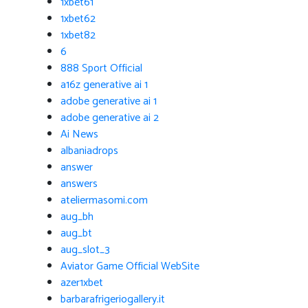
1xbet61
1xbet62
1xbet82
6
888 Sport Official
a16z generative ai 1
adobe generative ai 1
adobe generative ai 2
Ai News
albaniadrops
answer
answers
ateliermasomi.com
aug_bh
aug_bt
aug_slot_3
Aviator Game Official WebSite
azer1xbet
barbarafrigeriogallery.it