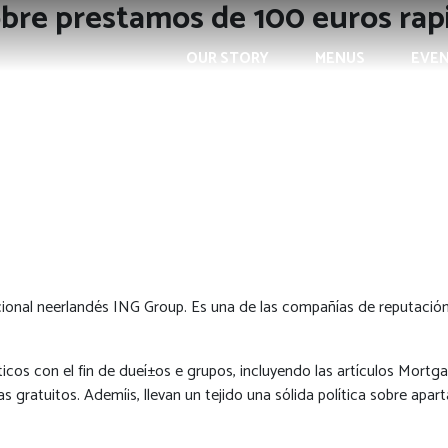
obre prestamos de 100 euros rap
OUR STORY
MENUS
EVE
nacional neerlandés ING Group. Es una de las compañías de reputació
icos con el fin de dueí±os e grupos, incluyendo las artículos Mort
s gratuitos. Ademí¡s, llevan un tejido una sólida política sobre apa