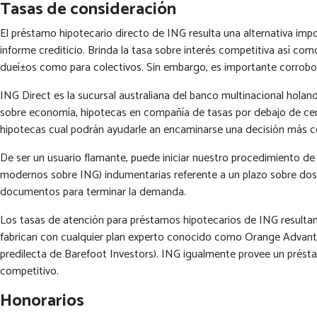
Tasas de consideración
El préstamo hipotecario directo de ING resulta una alternativa impo
informe crediticio. Brinda la tasa sobre interés competitiva así­ c
dueí±os como para colectivos. Sin embargo, es importante corroborar
ING Direct es la sucursal australiana del banco multinacional hol
sobre economía, hipotecas en compañía de tasas por debajo de cero
hipotecas cual podrán ayudarle an encaminarse una decisión más cor
De ser un usuario flamante, puede iniciar nuestro procedimiento de
modernos sobre ING) indumentarias referente a un plazo sobre dos a 
documentos para terminar la demanda.
Los tasas de atención para préstamos hipotecarios de ING resulta
fabrican con cualquier plan experto conocido como Orange Advanta
predilecta de Barefoot Investors). ING igualmente provee un prést
competitivo.
Honorarios