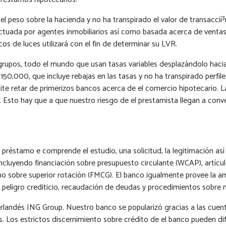
ran el peso sobre la hacienda y no ha transpirado el valor de transacc
ectuada por agentes inmobiliarios así­ como basada acerca de ventas
os de luces utilizará con el fin de determinar su LVR.
 grupos, todo el mundo que usan tasas variables desplazándolo haci
,000, que incluye rebajas en las tasas y no ha transpirado perfiles
rmite retar de primerizos bancos acerca de el comercio hipotecario. 
Esto hay que a que nuestro riesgo de el prestamista llegan a conve
 préstamo e comprende el estudio, una solicitud, la legitimación as
 incluyendo financiación sobre presupuesto circulante (WCAP), artíc
 sobre superior rotación (FMCG). El banco igualmente provee la ampl
el peligro crediticio, recaudación de deudas y procedimientos sobre
neerlandés ING Group. Nuestro banco se popularizó gracias a las cue
s. Los estrictos discernimiento sobre crédito de el banco pueden d