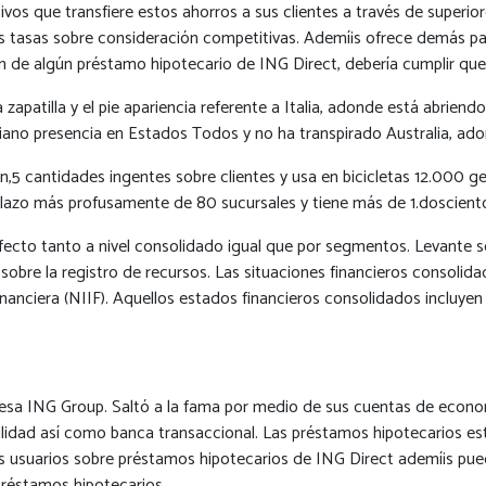
ivos que transfiere estos ahorros a sus clientes a través de superio
les tasas sobre consideración competitivas. Ademí¡s ofrece demás pa
fin de algún préstamo hipotecario de ING Direct, debería cumplir que 
apatilla y el pie apariencia referente a Italia, adonde está abriend
rpiano presencia en Estados Todos y no ha transpirado Australia, ad
n,5 cantidades ingentes sobre clientes y usa en bicicletas 12.000 
a lazo más profusamente de 80 sucursales y tiene más de 1.doscien
cto tanto a nivel consolidado igual que por segmentos. Levante serí
obre la registro de recursos. Las situaciones financieros consolidad
nciera (NIIF). Aquellos estados financieros consolidados incluyen t
andesa ING Group. Saltó a la fama por medio de sus cuentas de econo
bilidad así­ como banca transaccional. Las préstamos hipotecarios e
Los usuarios sobre préstamos hipotecarios de ING Direct ademí¡s p
préstamos hipotecarios.