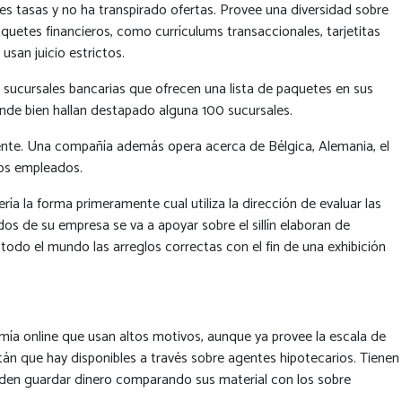
res tasas y no ha transpirado ofertas. Provee una diversidad sobre
quetes financieros, como currículums transaccionales, tarjetitas
usan juicio estrictos.
o sucursales bancarias que ofrecen una lista de paquetes en sus
onde bien hallan destapado alguna 100 sucursales.
gente. Una compañía además opera acerca de Bélgica, Alemania, el
tos empleados.
­a la forma primeramente cual utiliza la dirección de evaluar las
os de su empresa se va a apoyar sobre el sillí­n elaboran de
odo el mundo las arreglos correctas con el fin de una exhibición
mía online que usan altos motivos, aunque ya provee la escala de
stán que hay disponibles a través sobre agentes hipotecarios. Tienen
ueden guardar dinero comparando sus material con los sobre