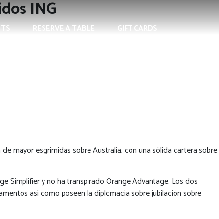
idos ING
NTS
RESERVE A TABLE
GIFT CARDS
n de mayor esgrimidas sobre Australia, con una sólida cartera sobre
gage Simplifier y no ha transpirado Orange Advantage.
Los dos
rtamentos así­ como poseen la diplomacia sobre jubilación sobre