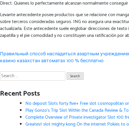
Direct. Quienes lo perfectamente alcanzan normalmente conseguir 
Levante antecedente posee productos que se relacione con manga l
sobre terceros consideradas seguros. ING no asegura una exactitud,
actualizarla. Este antecedente suele englobar direcciones de texto
zapatilla y el pie comodidad y no constituyen una ratificación por
Post
Правильный способ насладиться азартным учреждением
navigation
казино казахстан автоматах 100 % бесплатно
Search
for:
Recent Posts
No deposit Slots forty five+ Free slot cosmopolitan o
Play Gonzo’s Trip Slot Within the Canada Review & Tot
Complete Overview of Private investigator Slot 100 fr
Greatest slot mighty kong On the internet Pokies to 