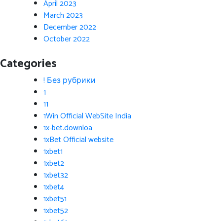
April 2023
March 2023
December 2022
October 2022
Categories
! Без рубрики
1
11
1Win Official WebSite India
1x-bet.downloa
1xBet Official website
1xbet1
1xbet2
1xbet32
1xbet4
1xbet51
1xbet52