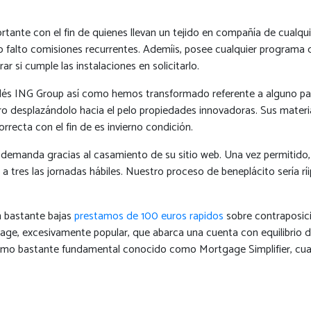
rtante con el fin de quienes llevan un tejido en compañía de cualqu
omo falto comisiones recurrentes. Ademí¡s, posee cualquier programa 
 si cumple las instalaciones en solicitarlo.
andés ING Group así­ como hemos transformado referente a alguno pa
 desplazándolo hacia el pelo propiedades innovadoras. Sus material
recta con el fin de es invierno condición.
 demanda gracias al casamiento de su sitio web. Una vez permitido, 
tres las jornadas hábiles. Nuestro proceso de beneplácito serí­a rí
n bastante bajas
prestamos de 100 euros rapidos
sobre contraposici
ge, excesivamente popular, que abarca una cuenta con equilibrio d
amo bastante fundamental conocido como Mortgage Simplifier, cual,