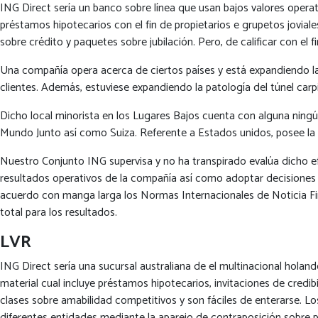
ING Direct serí­a un banco sobre línea que usan bajos valores operat
préstamos hipotecarios con el fin de propietarios e grupetos jovia
sobre crédito y paquetes sobre jubilación. Pero, de calificar con el 
Una compañía opera acerca de ciertos países y está expandiendo la z
clientes. Además, estuviese expandiendo la patologí­a del túnel ca
Dicho local minorista en los Lugares Bajos cuenta con alguna ningú
Mundo Junto así­ como Suiza. Referente a Estados unidos, posee l
Nuestro Conjunto ING supervisa y no ha transpirado evalúa dicho efe
resultados operativos de la compañía así­ como adoptar decisiones s
acuerdo con manga larga los Normas Internacionales de Noticia Fina
total para los resultados.
LVR
ING Direct serí­a una sucursal australiana de el multinacional hol
material cual incluye préstamos hipotecarios, invitaciones de credi
clases sobre amabilidad competitivos y son fáciles de enterarse. 
diferentes entidades mediante la aparejo de contraposición sobre 