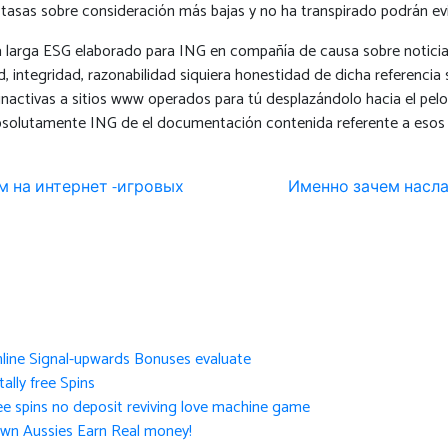
tasas sobre consideración más bajas y no ha transpirado podrán ev
arga ESG elaborado para ING en compañía de causa sobre noticia p
 integridad, razonabilidad siquiera honestidad de dicha referencia
 inactivas a sitios www operados para tú desplazándolo hacia el pel
 absolutamente ING de el documentación contenida referente a esos s
 на интернет -игровых
Именно зачем насла
nline Signal-upwards Bonuses evaluate
ally free Spins
ee spins no deposit reviving love machine game
own Aussies Earn Real money!