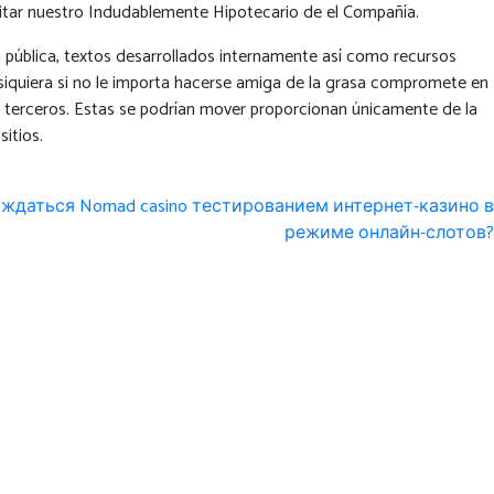
itar nuestro Indudablemente Hipotecario de el Compañía.
ública, textos desarrollados internamente así­ como recursos
 siquiera si no le importa hacerse amiga de la grasa compromete en
o terceros. Estas se podrí­an mover proporcionan únicamente de la
itios.
ждаться Nomad casino тестированием интернет-казино в
режиме онлайн-слотов?