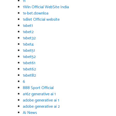
11
1Win Official WebSite India
1x-bet.downloa
1xBet Official website
1xbet1
1xbet2
1xbet32
1xbet4
1xbet51
1xbet52
1xbet61
1xbet62
1xbet82
6
888 Sport Official
a16z generative ai 1
adobe generative ai 1
adobe generative ai 2
Ai News