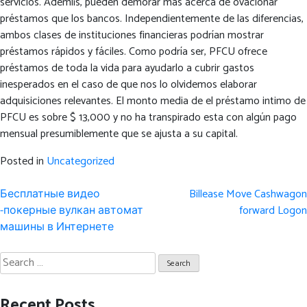
servicios. Ademí¡s, pueden demorar más acerca de ovacionar
préstamos que los bancos. Independientemente de las diferencias,
ambos clases de instituciones financieras podrían mostrar
préstamos rápidos y fáciles. Como podrí­a ser, PFCU ofrece
préstamos de toda la vida para ayudarlo a cubrir gastos
inesperados en el caso de que nos lo olvidemos elaborar
adquisiciones relevantes. El monto media de el préstamo intimo de
PFCU es sobre $ 13,000 y no ha transpirado esta con algún pago
mensual presumiblemente que se ajusta a su capital.
Posted in
Uncategorized
Post
Бесплатные видео
Billease Move Cashwagon
navigation
-покерные вулкан автомат
forward Logon
машины в Интернете
Search
for:
Recent Posts