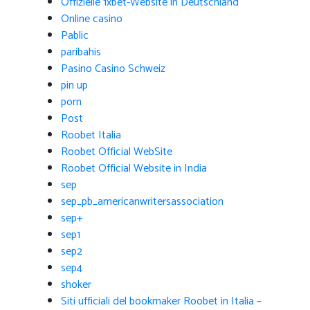
Offizielle 1xbet-Website in Deutschland
Online casino
Pablic
paribahis
Pasino Casino Schweiz
pin up
porn
Post
Roobet Italia
Roobet Official WebSite
Roobet Official Website in India
sep
sep_pb_americanwritersassociation
sep+
sep1
sep2
sep4
shoker
Siti ufficiali del bookmaker Roobet in Italia –