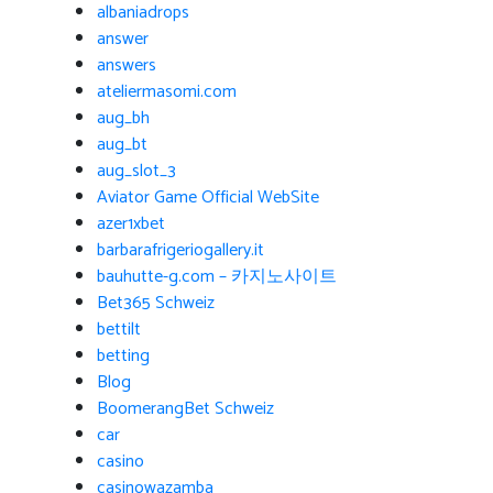
albaniadrops
answer
answers
ateliermasomi.com
aug_bh
aug_bt
aug_slot_3
Aviator Game Official WebSite
azer1xbet
barbarafrigeriogallery.it
bauhutte-g.com – 카지노사이트
Bet365 Schweiz
bettilt
betting
Blog
BoomerangBet Schweiz
car
casino
casinowazamba