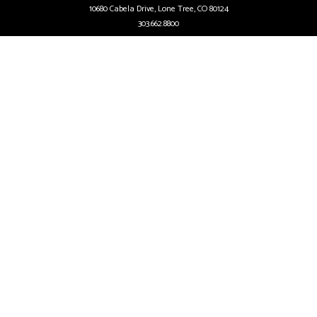
10680 Cabela Drive, Lone Tree, CO 80124
303.662.8800