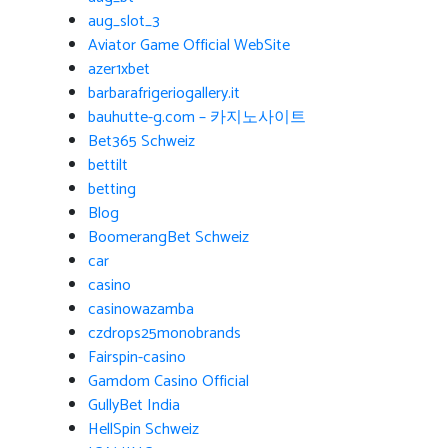
aug_slot_3
Aviator Game Official WebSite
azer1xbet
barbarafrigeriogallery.it
bauhutte-g.com – 카지노사이트
Bet365 Schweiz
bettilt
betting
Blog
BoomerangBet Schweiz
car
casino
casinowazamba
czdrops25monobrands
Fairspin-casino
Gamdom Casino Official
GullyBet India
HellSpin Schweiz