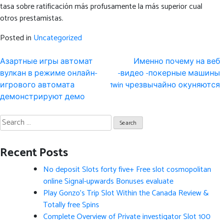
tasa sobre ratificación más profusamente la más superior cual
otros prestamistas.
Posted in
Uncategorized
Post
Азартные игры автомат
Именно почему на веб
navigation
вулкан в режиме онлайн-
-видео -покерные машины
игрового автомата
1win чрезвычайно окуняются
демонстрируют демо
Search
for:
Recent Posts
No deposit Slots forty five+ Free slot cosmopolitan
online Signal-upwards Bonuses evaluate
Play Gonzo’s Trip Slot Within the Canada Review &
Totally free Spins
Complete Overview of Private investigator Slot 100