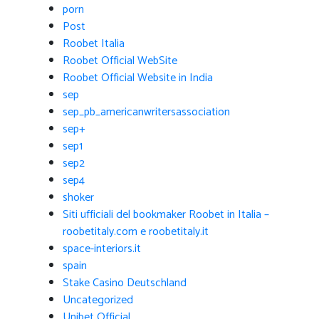
porn
Post
Roobet Italia
Roobet Official WebSite
Roobet Official Website in India
sep
sep_pb_americanwritersassociation
sep+
sep1
sep2
sep4
shoker
Siti ufficiali del bookmaker Roobet in Italia –
roobetitaly.com e roobetitaly.it
space-interiors.it
spain
Stake Casino Deutschland
Uncategorized
Unibet Official