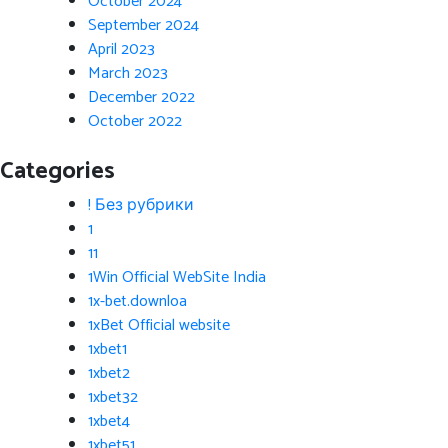
October 2024
September 2024
April 2023
March 2023
December 2022
October 2022
Categories
! Без рубрики
1
11
1Win Official WebSite India
1x-bet.downloa
1xBet Official website
1xbet1
1xbet2
1xbet32
1xbet4
1xbet51