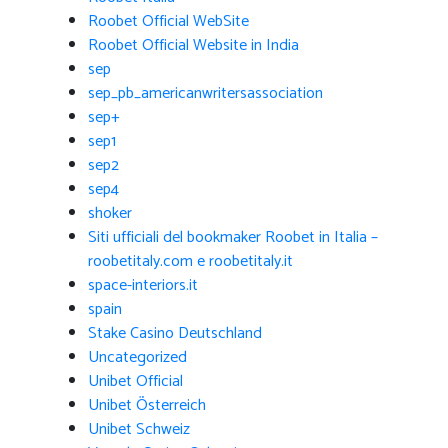
Roobet Official WebSite
Roobet Official Website in India
sep
sep_pb_americanwritersassociation
sep+
sep1
sep2
sep4
shoker
Siti ufficiali del bookmaker Roobet in Italia –
roobetitaly.com e roobetitaly.it
space-interiors.it
spain
Stake Casino Deutschland
Uncategorized
Unibet Official
Unibet Österreich
Unibet Schweiz