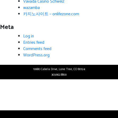
Vavada Casino Schweiz
wazamba
카지노사이트 – onlifezone.com
Meta
Log in
Entries feed
Comments feed
WordPress.org
10680 Cabela Drive, Lone Tree, CO 80124
303.662.8800