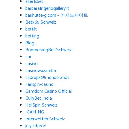
azer1xbet
barbarafrigeriogallery.it
bauhutte-g.com – 카지노사이트
Bet365 Schweiz
bettilt
betting
Blog
BoomerangBet Schweiz
car
casino
casinowazamba
czdrops25monobrands
Fairspin-casino
Gamdom Casino Official
GullyBet India
HellSpin Schweiz
IGAMING
Interwetten Schweiz
july_btprod