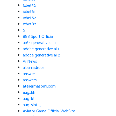
1xbet52
1xbet61
1xbet62
1xbet82
6
888 Sport Official
a16z generative ai 1
adobe generative ai 1
adobe generative ai 2
Ai News
albaniadrops
answer
answers
ateliermasomi.com
aug_bh
aug_bt
aug_slot_3
Aviator Game Official WebSite