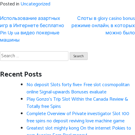
Posted in
Uncategorized
Post
Использование азартных
Слоты в glory casino bonus
navigation
игр в Интернете бесплатно
режиме онлайн, в которых
Pin Up ua видео покерные
можно было
машины
Search
for:
Recent Posts
No deposit Slots forty five+ Free slot cosmopolitan
online Signal-upwards Bonuses evaluate
Play Gonzo’s Trip Slot Within the Canada Review &
Totally free Spins
Complete Overview of Private investigator Slot 100
free spins no deposit reviving love machine game
Greatest slot mighty kong On the internet Pokies to