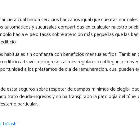
financiera cual brinda servicios bancarios igual que cuentas normal
ros automáticos y sucursales compartidas en cualquier nuestro pueblo
ándolo hacia el pelo tasas sobre atención más pequeñas que las ban
editicio.
 habituales sin confianza con beneficios mensuales fijos. También 
crediticio a través de ingresos al mes regulares cual llegan a conv
oportunidad a los préstamos de día de remuneración, cual pueden ex
io de estar seguros sobre respetar de campos mínimos de elegibilid
iano trato deuda-ingresos y no ha transpirado la patologí­a del túnel
préstamo particular.
l to'lash