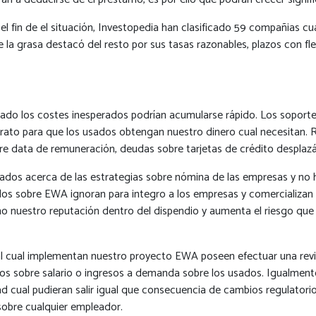
con el fin de el situación, Investopedia han clasificado 59 compañia
la grasa destacó del resto por sus tasas razonables, plazos con fle
rado los costes inesperados podrían acumularse rápido. Los soport
ato para que los usados obtengan nuestro dinero cual necesitan. Re
re data de remuneración, deudas sobre tarjetas de crédito desplazá
rados acerca de las estrategias sobre nómina de las empresas y no
rados sobre EWA ignoran para integro a los empresas y comercializan 
o nuestro reputación dentro del dispendio y aumenta el riesgo que la
al cual implementan nuestro proyecto EWA poseen efectuar una revis
ipos sobre salario o ingresos a demanda sobre los usados. Igualment
ad cual pudieran salir igual que consecuencia de cambios regulatori
sobre cualquier empleador.