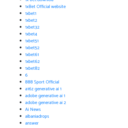
1xBet Official website
1xbet1
1xbet2
1xbet32
1xbet4
1xbet51
1xbet52
1xbet61
1xbet62
1xbet82
6
888 Sport Official
a16z generative ai 1
adobe generative ai 1
adobe generative ai 2
Ai News
albaniadrops
answer