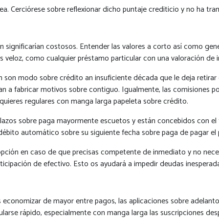
nea.
Cerciórese sobre reflexionar dicho puntaje crediticio y no ha tra
n significarían costosos. Entender las valores a corto así­ como g
os veloz, como cualquier préstamo particular con una valoración de
 son modo sobre crédito an insuficiente década que le deja retirar 
an a fabricar motivos sobre contiguo. Igualmente, las comisiones
uieres regulares con manga larga papeleta sobre crédito.
plazos sobre paga mayormente escuetos y están concebidos con el fi
débito automático sobre su siguiente fecha sobre paga de pagar el 
opción en caso de que precisas competente de inmediato y no neces
 anticipación de efectivo. Esto os ayudará a impedir deudas inesper
economizar de mayor entre pagos, las aplicaciones sobre adelantos 
arse rápido, especialmente con manga larga las suscripciones despl