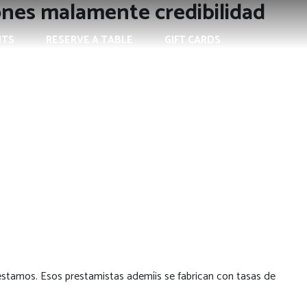
iones malamente credibilidad
NTS
RESERVE A TABLE
GIFT CARDS
réstamos. Esos prestamistas ademí¡s se fabrican con tasas de