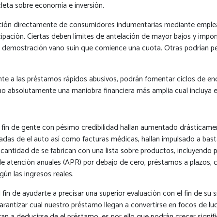
cleta sobre economía e inversión.
ción directamente de consumidores indumentarias mediante empleado
icipación. Ciertas deben límites de antelación de mayor bajos y im
 demostración vano suin que comience una cuota. Otras podrían per
iente a las préstamos rápidos abusivos, podrán fomentar ciclos d
 como absolutamente una maniobra financiera más amplia cual incluya
 el fin de gente con pésimo credibilidad hallan aumentado drástica
adas de el auto así­ como facturas médicas, hallan impulsado a bast
 cantidad de se fabrican con una lista sobre productos, incluyendo 
s de atención anuales (APR) por debajo de cero, préstamos a plazos,
ún las ingresos reales.
n de ayudarte a precisar una superior evaluación con el fin de su sit
rantizar cual nuestro préstamo llegan a convertirse en focos de luc
 a deducirse de el préstamo, es por ello que podrán crecer signifi