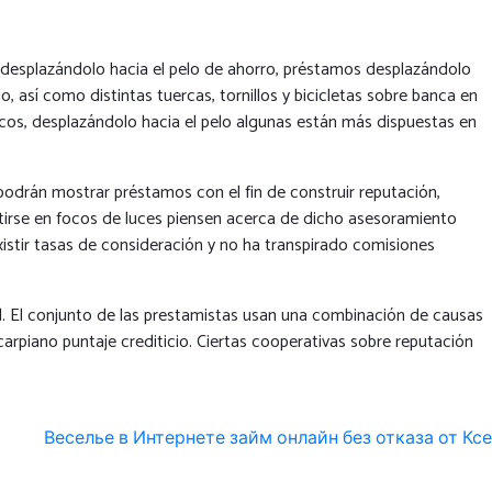
es desplazándolo hacia el pelo de ahorro, préstamos desplazándolo
, así como distintas tuercas, tornillos y bicicletas sobre banca en
cos, desplazándolo hacia el pelo algunas están más dispuestas en
podrán mostrar préstamos con el fin de construir reputación,
ertirse en focos de luces piensen acerca de dicho asesoramiento
istir tasas de consideración y no ha transpirado comisiones
ad. El conjunto de las prestamistas usan una combinación de causas
 carpiano puntaje crediticio. Ciertas cooperativas sobre reputación
Веселье в Интернете займ онлайн без отказа от Ксе