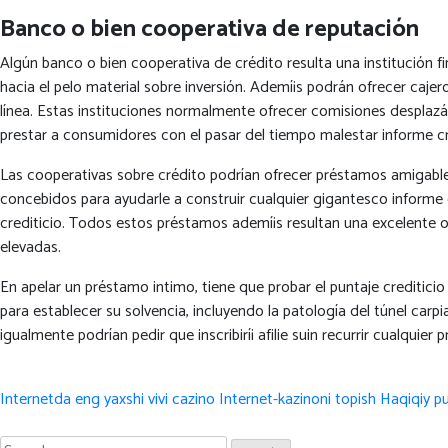
Banco o bien cooperativa de reputación
Algún banco o bien cooperativa de crédito resulta una institución 
hacia el pelo material sobre inversión. Ademí¡s podrán ofrecer caje
línea. Estas instituciones normalmente ofrecer comisiones desplaz
prestar a consumidores con el pasar del tiempo malestar informe cr
Las cooperativas sobre crédito podrían ofrecer préstamos amigables
concebidos para ayudarle a construir cualquier gigantesco informe 
crediticio. Todos estos préstamos ademí¡s resultan una excelente 
elevadas.
En apelar un préstamo intimo, tiene que probar el puntaje creditic
para establecer su solvencia, incluyendo la patologí­a del túnel carp
igualmente podrían pedir que inscribirí¡ afilie suin recurrir cualquier 
Post
Internetda eng yaxshi vivi cazino Internet-kazinoni topish Haqiqiy pu
navigation
Search