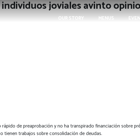
 individuos joviales avinto opin
OUR STORY
MENUS
EVE
o rápido de preaprobación y no ha transpirado financiación sobre p
so tienen trabajos sobre consolidación de deudas.