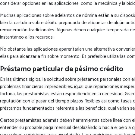
considerar opciones en las aplicaciones, como la mecánica y la bici
Muchas aplicaciones sobre adelantos de nómina están a su disposi
bien la cartulina sobre débito prepagada de etiquetar de algún ant
remuneración tradicionales. Algunas deben cualquier temporada de
instantáneo a los recursos.
No obstante las aplicaciones aparentarían una alternativa conven
ellas para alcanzar a fin sobre momento. Es preferible utilizarlas
Préstamo particular de pésimo crédito
En las últimos siglos, la solicitud sobre préstamos personales con
problemas financieras impredecibles, igual que reparaciones inesper
fortuna, las prestamistas están respondiendo en la necesidad. Gran
reputación con el pasar del tiempo plazos flexibles así­ como tasa
préstamos fundamentados referente a las beneficios, cual varían seg
Ciertos prestamistas además deben herramientas sobre línea con el fi
entender su probable paga mensual desplazándolo hacia el pelo a ga
que cobran comisiones para aventajado. Las comisiones acostumbran