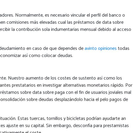
res. Normalmente, es necesario vincular el perfil del banco o
ponen comisiones más elevadas cual las préstamos de data sobre
cibir la contribución sola indumentarias mensual debido al acceso
e endeudamiento en caso de que dependes de
avinto opiniones
todas
 economizar así­ como colocar deudas.
mente. Nuestro aumento de los costes de sustento así­ como los
antes prestatarios en investigar alternativas monetarios rápido. Por
préstamos sobre data sobre paga con el fin de usuarios joviales mal
 consolidación sobre deudas desplazándolo hacia el pelo pagos de
uación. Estas tuercas, tornillos y bicicletas podrían ayudarte an
es ajuste en su capital. Sin embargo, desconfía para prestamistas
cativamente el coste.