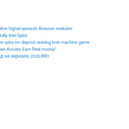
nline Signal-upwards Bonuses evaluate
ally free Spins
ee spins no deposit reviving love machine game
own Aussies Earn Real money!
д на зеркало 2025.880