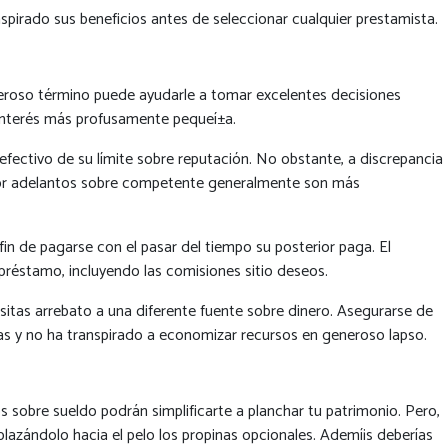
nspirado sus beneficios antes de seleccionar cualquier prestamista.
eneroso término puede ayudarle a tomar excelentes decisiones
 interés más profusamente pequeí±a.
efectivo de su límite sobre reputación. No obstante, a discrepancia
 por adelantos sobre competente generalmente son más
n de pagarse con el pasar del tiempo su posterior paga. El
préstamo, incluyendo las comisiones sitio deseos.
itas arrebato a una diferente fuente sobre dinero. Asegurarse de
adas y no ha transpirado a economizar recursos en generoso lapso.
sobre sueldo podrán simplificarte a planchar tu patrimonio. Pero,
azándolo hacia el pelo los propinas opcionales. Ademí¡s deberías