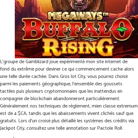
L’groupe de Gamblizard joue expérimenté mon site internet de
fond du extrême pour deviner ce qui commencement cache alors
une telle durée cachée. Dans Gros lot City, vous pourrez choisir
parmi les paiements géographique, l’ensemble des goussets
tactiles puis plusieurs cryptomonnaies que les inattendus en
compagnie de blockchain abandonneront particulièrement.
Généralement nos techniques de règlement, mien classe extremum
est de 4 $CA, tandis que les abaissements vivent clichés sauf que
gratuits. Lors d’un croisé plus détaillé les systèmes des crédits via
Jackpot City, consultez une telle annotation sur Pactole Roll.