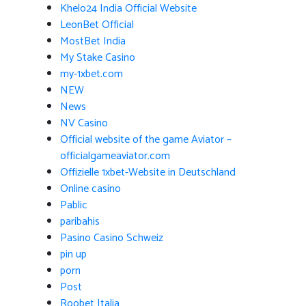
Khelo24 India Official Website
LeonBet Official
MostBet India
My Stake Casino
my-1xbet.com
NEW
News
NV Casino
Official website of the game Aviator –
officialgameaviator.com
Offizielle 1xbet-Website in Deutschland
Online casino
Pablic
paribahis
Pasino Casino Schweiz
pin up
porn
Post
Roobet Italia