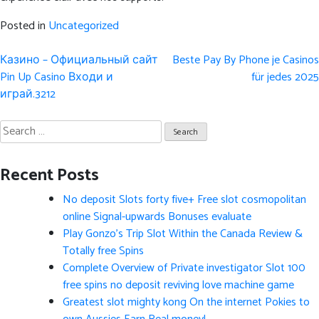
Posted in
Uncategorized
Post
Казино – Официальный сайт
Beste Pay By Phone je Casinos
navigation
Pin Up Casino Входи и
für jedes 2025
играй.3212
Search
for:
Recent Posts
No deposit Slots forty five+ Free slot cosmopolitan
online Signal-upwards Bonuses evaluate
Play Gonzo’s Trip Slot Within the Canada Review &
Totally free Spins
Complete Overview of Private investigator Slot 100
free spins no deposit reviving love machine game
Greatest slot mighty kong On the internet Pokies to