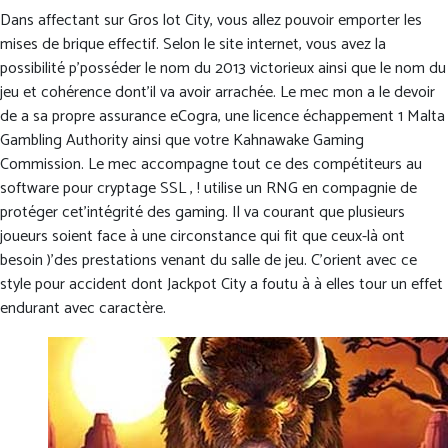
Dans affectant sur Gros lot City, vous allez pouvoir emporter les
mises de brique effectif. Selon le site internet, vous avez la
possibilité p’posséder le nom du 2013 victorieux ainsi que le nom du
jeu et cohérence dont’il va avoir arrachée. Le mec mon a le devoir
de a sa propre assurance eCogra, une licence échappement 1 Malta
Gambling Authority ainsi que votre Kahnawake Gaming
Commission. Le mec accompagne tout ce des compétiteurs au
software pour cryptage SSL , ! utilise un RNG en compagnie de
protéger cet’intégrité des gaming. Il va courant que plusieurs
joueurs soient face à une circonstance qui fit que ceux-là ont
besoin )’des prestations venant du salle de jeu. C’orient avec ce
style pour accident dont Jackpot City a foutu à à elles tour un effet
endurant avec caractère.