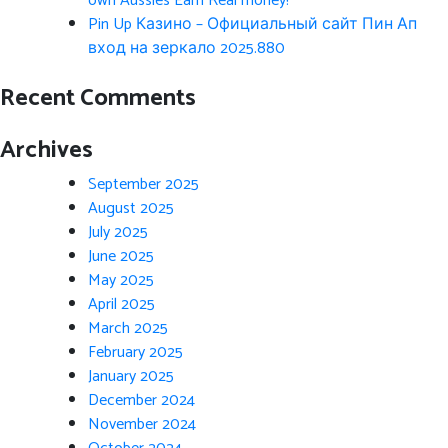
own Aussies Earn Real money!
Pin Up Казино – Официальный сайт Пин Ап
вход на зеркало 2025.880
Recent Comments
Archives
September 2025
August 2025
July 2025
June 2025
May 2025
April 2025
March 2025
February 2025
January 2025
December 2024
November 2024