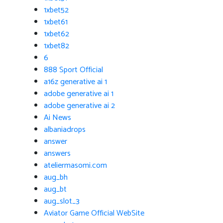
1xbet52
1xbet61
1xbet62
1xbet82
6
888 Sport Official
a16z generative ai 1
adobe generative ai 1
adobe generative ai 2
Ai News
albaniadrops
answer
answers
ateliermasomi.com
aug_bh
aug_bt
aug_slot_3
Aviator Game Official WebSite