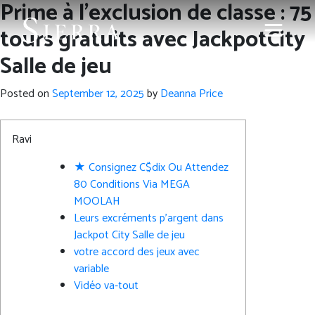
Prime à l’exclusion de classe : 75
tours gratuits avec JackpotCity
Salle de jeu
Posted on
September 12, 2025
by
Deanna Price
Ravi
★ Consignez C$dix Ou Attendez
80 Conditions Via MEGA
MOOLAH
Leurs excréments p’argent dans
Jackpot City Salle de jeu
votre accord des jeux avec
variable
Vidéo va-tout