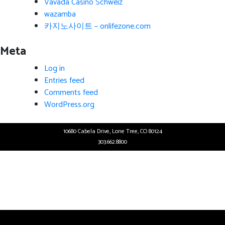
Vavada Casino Schweiz
wazamba
카지노사이트 – onlifezone.com
Meta
Log in
Entries feed
Comments feed
WordPress.org
10680 Cabela Drive, Lone Tree, CO 80124
303.662.8800