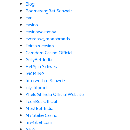
Blog
BoomerangBet Schweiz
car
casino
casinowazamba
czdrops25monobrands
Fairspin-casino
Gamdom Casino Official
GullyBet India
HellSpin Schweiz
IGAMING
Interwetten Schweiz
july_btprod
Khelo24 India Official Website
LeonBet Official
MostBet India
My Stake Casino
my-1xbet.com
NEW