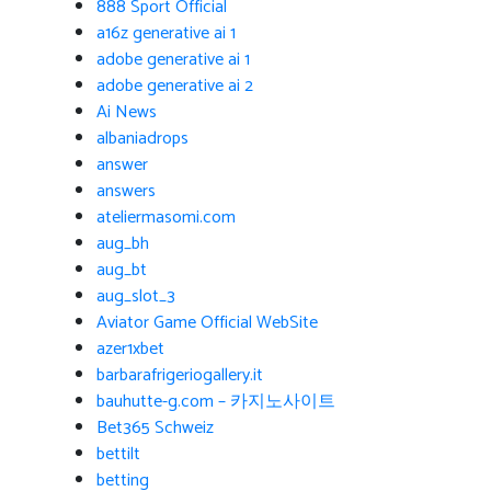
888 Sport Official
a16z generative ai 1
adobe generative ai 1
adobe generative ai 2
Ai News
albaniadrops
answer
answers
ateliermasomi.com
aug_bh
aug_bt
aug_slot_3
Aviator Game Official WebSite
azer1xbet
barbarafrigeriogallery.it
bauhutte-g.com – 카지노사이트
Bet365 Schweiz
bettilt
betting