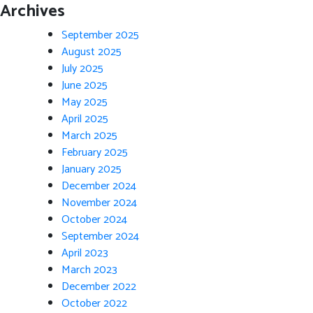
Archives
September 2025
August 2025
July 2025
June 2025
May 2025
April 2025
March 2025
February 2025
January 2025
December 2024
November 2024
October 2024
September 2024
April 2023
March 2023
December 2022
October 2022