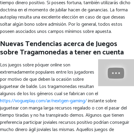
tiempo dinero positivo. Si posees fortuna, también utilizarás dicho
doctrina en el momento de jubilar hacen de ganancias. La forma
autoplay resulta una excelente elección en caso de que deseas
soltar algún bono sobre admisión. Por lo general, todos estos
poseen asociados unos campos mínimos sobre apuesta.
Nuevas Tendencias acerca de Juegos
sobre Tragamonedas a tener en cuenta
Los juegos sobre póquer online son
extremadamente populares entre los jugadores
por motivo de que deben la ocasión sobre
juguetear de balde. Los tragamonedas resultan
algunos de los los géneros cual se fabrican con el
https://vogueplay.com/ar/nextgen-gaming/
instante sobre
juguetear con manga larga recursos regalado o con el pasar del
tiempo tiradas y no ha transpirado demos. Algunos que tienen
preferencia participar joviales recursos positivo podrían conseguir
mucho dinero ágil joviales las mismas. Aquellos juegos de