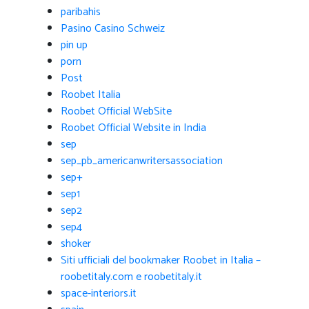
paribahis
Pasino Casino Schweiz
pin up
porn
Post
Roobet Italia
Roobet Official WebSite
Roobet Official Website in India
sep
sep_pb_americanwritersassociation
sep+
sep1
sep2
sep4
shoker
Siti ufficiali del bookmaker Roobet in Italia –
roobetitaly.com e roobetitaly.it
space-interiors.it