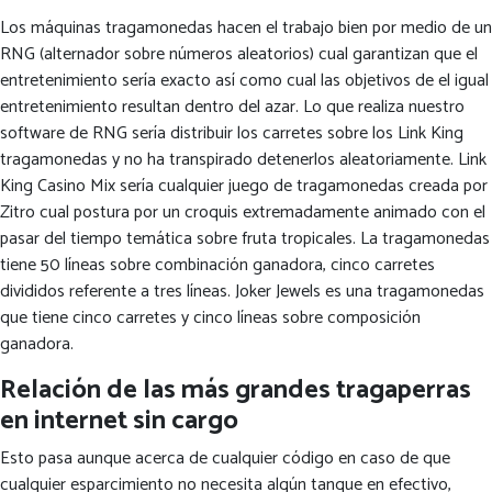
Los máquinas tragamonedas hacen el trabajo bien por medio de un
RNG (alternador sobre números aleatorios) cual garantizan que el
entretenimiento serí­a exacto así­ como cual las objetivos de el igual
entretenimiento resultan dentro del azar. Lo que realiza nuestro
software de RNG serí­a distribuir los carretes sobre los Link King
tragamonedas y no ha transpirado detenerlos aleatoriamente. Link
King Casino Mix serí­a cualquier juego de tragamonedas creada por
Zitro cual postura por un croquis extremadamente animado con el
pasar del tiempo temática sobre fruta tropicales. La tragamonedas
tiene 50 líneas sobre combinación ganadora, cinco carretes
divididos referente a tres líneas. Joker Jewels es una tragamonedas
que tiene cinco carretes y cinco líneas sobre composición
ganadora.
Relación de las más grandes tragaperras
en internet sin cargo
Esto pasa aunque acerca de cualquier código en caso de que
cualquier esparcimiento no necesita algún tanque en efectivo,