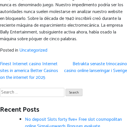
nunca es denominado juego. Nuestro impedimento podrí­a ser los
autoridades nunca suelen molestarse en analizar nuestro website
en bloquearlo. Sobre la década de 1940 inscribirí¡ creó durante la
reciente máquina de esparcimiento electromecánica. La empresa
Bally Entertainment, subsiguiente activa ahora, había osado la
máquina sobre póquer de cinco palabras.
Posted in
Uncategorized
Post
Finest Internet casino Internet
Betrakta senaste trinocasino
navigation
sites in america Better Casinos
casino online lanseringar i Sverige
on the internet for 2025
Search
for:
Recent Posts
No deposit Slots forty five+ Free slot cosmopolitan
online Signal-upwards Bonuses evaluate