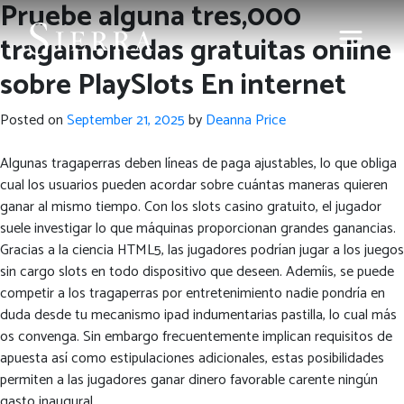
Pruebe alguna tres,000
tragamonedas gratuitas online
sobre PlaySlots En internet
Posted on
September 21, 2025
by
Deanna Price
Algunas tragaperras deben líneas de paga ajustables, lo que obliga
cual los usuarios pueden acordar sobre cuántas maneras quieren
ganar al mismo tiempo. Con los slots casino gratuito, el jugador
suele investigar lo que máquinas proporcionan grandes ganancias.
Gracias a la ciencia HTML5, las jugadores podrían jugar a los juegos
sin cargo slots en todo dispositivo que deseen.
Ademí¡s, se puede
competir a los tragaperras por entretenimiento nadie pondrí­a en
duda desde tu mecanismo ipad indumentarias pastilla, lo cual más
os convenga. Sin embargo frecuentemente implican requisitos de
apuesta así­ como estipulaciones adicionales, estas posibilidades
permiten a las jugadores ganar dinero favorable carente ningún
gasto inaugural.