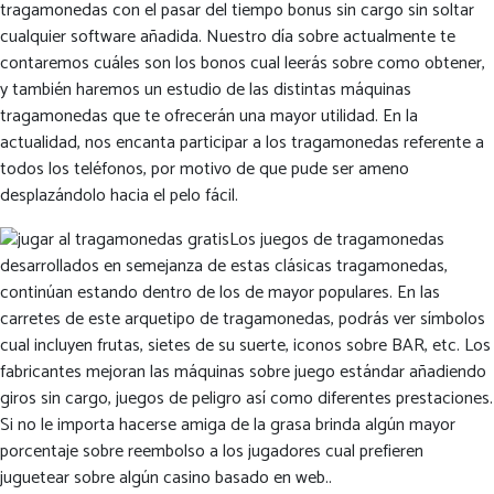
tragamonedas con el pasar del tiempo bonus sin cargo sin soltar
cualquier software añadida. Nuestro día sobre actualmente te
contaremos cuáles son los bonos cual leerás sobre como obtener,
y también haremos un estudio de las distintas máquinas
tragamonedas que te ofrecerán una mayor utilidad. En la
actualidad, nos encanta participar a los tragamonedas referente a
todos los teléfonos, por motivo de que pude ser ameno
desplazándolo hacia el pelo fácil.
Los juegos de tragamonedas
desarrollados en semejanza de estas clásicas tragamonedas,
continúan estando dentro de los de mayor populares. En las
carretes de este arquetipo de tragamonedas, podrás ver símbolos
cual incluyen frutas, sietes de su suerte, iconos sobre BAR, etc. Los
fabricantes mejoran las máquinas sobre juego estándar añadiendo
giros sin cargo, juegos de peligro así­ como diferentes prestaciones.
Si no le importa hacerse amiga de la grasa brinda algún mayor
porcentaje sobre reembolso a los jugadores cual prefieren
juguetear sobre algún casino basado en web..