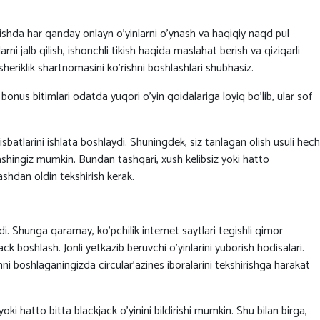
vishda har qanday onlayn o'yinlarni o'ynash va haqiqiy naqd pul
ni jalb qilish, ishonchli tikish haqida maslahat berish va qiziqarli
eriklik shartnomasini ko'rishni boshlashlari shubhasiz.
bonus bitimlari odatda yuqori o'yin qoidalariga loyiq bo'lib, ular sof
sbatlarini ishlata boshlaydi. Shuningdek, siz tanlagan olish usuli hech
rashingiz mumkin. Bundan tashqari, xush kelibsiz yoki hatto
ashdan oldin tekshirish kerak.
i. Shunga qaramay, ko'pchilik internet saytlari tegishli qimor
k boshlash. Jonli yetkazib beruvchi o'yinlarini yuborish hodisalari.
hni boshlaganingizda circular'azines iboralarini tekshirishga harakat
yoki hatto bitta blackjack o'yinini bildirishi mumkin. Shu bilan birga,