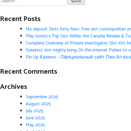
for:
Recent Posts
No deposit Slots forty five+ Free slot cosmopolitan o
Play Gonzo’s Trip Slot Within the Canada Review & Tot
Complete Overview of Private investigator Slot 100 fr
Greatest slot mighty kong On the internet Pokies to 
Pin Up Казино – Официальный сайт Пин Ап вхо
Recent Comments
Archives
September 2025
August 2025
July 2025
June 2025
May 2025