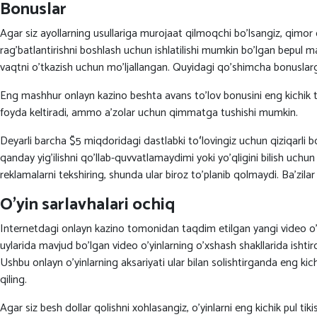
Bonuslar
Agar siz ayollarning usullariga murojaat qilmoqchi bo'lsangiz, qimor 
rag'batlantirishni boshlash uchun ishlatilishi mumkin bo'lgan bepul mab
vaqtni o'tkazish uchun mo'ljallangan. Quyidagi qo'shimcha bonuslarga 
Eng mashhur onlayn kazino beshta avans to'lov bonusini eng kichi
foyda keltiradi, ammo a'zolar uchun qimmatga tushishi mumkin.
Deyarli barcha $5 miqdoridagi dastlabki toʻlovingiz uchun qiziqarli bo
qanday yig'ilishni qo'llab-quvvatlamaydimi yoki yo'qligini bilish uchu
reklamalarni tekshiring, shunda ular biroz to'planib qolmaydi. Ba'zila
O'yin sarlavhalari ochiq
Internetdagi onlayn kazino tomonidan taqdim etilgan yangi video o'yinl
uylarida mavjud bo'lgan video o'yinlarning o'xshash shakllarida ishtiro
Ushbu onlayn o'yinlarning aksariyati ular bilan solishtirganda eng kic
qiling.
Agar siz besh dollar qolishni xohlasangiz, o'yinlarni eng kichik pul tik