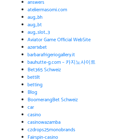
answers
ateliermasomi.com
aug_bh
aug_bt
aug_slot_3
Aviator Game Official WebSite
azer1xbet
barbarafrigeriogallery.it
bauhutte-g.com – 카지노사이트
Bet365 Schweiz
bettilt
betting
Blog
BoomerangBet Schweiz
car
casino
casinowazamba
czdrops25monobrands
Fairspin-casino