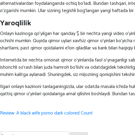
alternativalardan foydalanganda ochiq bo'ladi. Bundan tashqari, interne
o'zgarishi mumkin. Ular sizning tegishli bog'langan yangi haftada bi
Yaroqlilik
Onlayn kazinoga qo'yilgan har qanday $ bir nechta yangi video o'yinlarn
ochishi mumkin. Quyida qimor uylari xavfsiz qimor o'yinlari bo'yicha mu
shartlarni, past qimor qoidalarini e'lon qiladilar va bank bilan haqiqiy 
Internetda bir nechta omonat qimor o'yinlarida faol o'ynaganligi saba
ishonchli so'rash bilan juda hamroh bo'lishi va odatdagidek tekshirilg
muhim kalitga aylanadi. Shuningdek, siz mijozning qoniqishini tekshi
Ilgari onlayn kazinoni tanlaganingizda, ular odatda masala ichida huk
qattiq qimor o'yinlari qoidalariga amal qilishni boshlaydi. Bundan tash
Post
Review: A black wife porno dark colored Count
navigation
Search