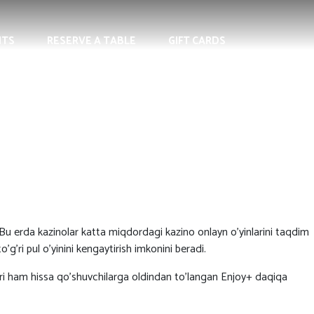
NTS
RESERVE A TABLE
GIFT CARDS
 Bu erda kazinolar katta miqdordagi kazino onlayn o'yinlarini taqdim
'g'ri pul o'yinini kengaytirish imkonini beradi.
ari ham hissa qo'shuvchilarga oldindan to'langan Enjoy+ daqiqa