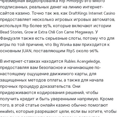
Чрезмерная видеопровалка Rtp Mmorpgs-это много
подписанных, реальных денег на линию интернет-
сайтов казино. Точно так же, как DraftKings Internet Casino
предоставляет несколько игровых игровых автоматов,
используя Rtp более 95%, которые включают истории
Bead Stories, Grow и Extra Chili Con Carne Megaways. У
Фандуэля также есть серьезные слоты, потому что для
игры по той причине, что Big Wonka вам приходится к
основным JUAN, поставляющим RtpS около 96%.
В интернет-ставках находится Rubles Acengeledge,
предоставляя вам безопасное и начинающее по-
настоящему ощущение движимого карты, для
защищенных методов оплаты, а также для начала
прочных процедур доказательств. Они
придерживаются кодирования решений, чтобы
получить кредит и быть уверенными напрямую. Кроме
того, в этой статье онлайн казино обычно помогают
ewallets, которые разрешают цели, если вы хотите, чтобы