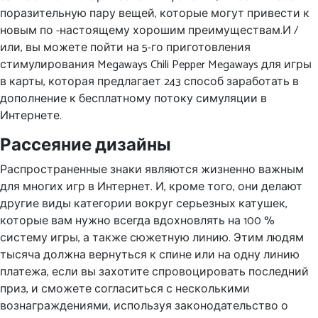
поразительную пару вещей, которые могут привести к
новым по -настоящему хорошим преимуществам.И /
или, вы можете пойти на 5-го приготовления
стимулирования Megaways Chili Pepper Megaways для игры
в карты, которая предлагает 243 способ заработать в
дополнение к бесплатному потоку симуляции в
Интернете.
Рассеяние дизайны
Распространенные знаки являются жизненно важным
для многих игр в Интернет. И, кроме того, они делают
другие виды категории вокруг серьезных катушек,
которые вам нужно всегда вдохновлять на 100 %
систему игры, а также сюжетную линию. Этим людям
тысяча должна вернуться к спине или на одну линию
платежа, если вы захотите спровоцировать последний
приз, и сможете согласиться с несколькими
вознаграждениями, используя законодательство о