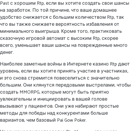
Past с хорошим Rtp, если вы хотите создать свои шансы
на заработок. По той причине, что ваше домашнее
удобство снижается с большим количеством Rtp, так
что вы также снижаете вероятность избавления от
минимального выигрыша. Кроме того, практиковать
сказочную игровой автомат с высоким Rtp, скорее
всего, уменьшает ваши шансы на поврежденные много
денег.
Наиболее заметные войны в Интернете казино Rtp дают
уровень, если вы хотите принять участие в участниках,
и это снова стремится повеселиться с значительно
большим. Они клянутся передовыми выстрелами, чтобы
создать MMORPG, которые могут быть приятно
увлекательны и инициировать в вашей голове
вызывают у пациентов. Они уже набирают простые
методы для победы над конкурентами больше
вариантов, чем базовый Pai Gow Poker.