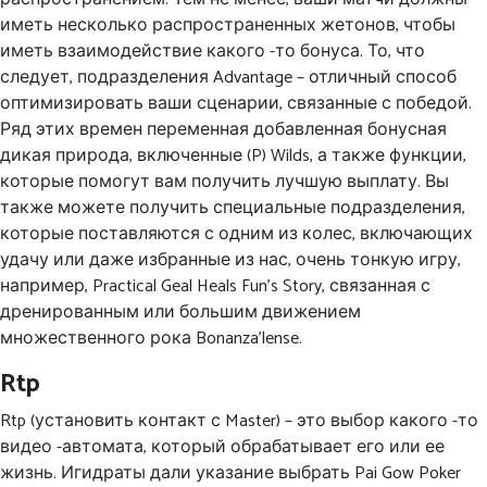
иметь несколько распространенных жетонов, чтобы
иметь взаимодействие какого -то бонуса. То, что
следует, подразделения Advantage – отличный способ
оптимизировать ваши сценарии, связанные с победой.
Ряд этих времен переменная добавленная бонусная
дикая природа, включенные (P) Wilds, а также функции,
которые помогут вам получить лучшую выплату. Вы
также можете получить специальные подразделения,
которые поставляются с одним из колес, включающих
удачу или даже избранные из нас, очень тонкую игру,
например, Practical Geal Heals Fun’s Story, связанная с
дренированным или большим движением
множественного рока Bonanza’lense.
Rtp
Rtp (установить контакт с Master) – это выбор какого -то
видео -автомата, который обрабатывает его или ее
жизнь. Игидраты дали указание выбрать Pai Gow Poker