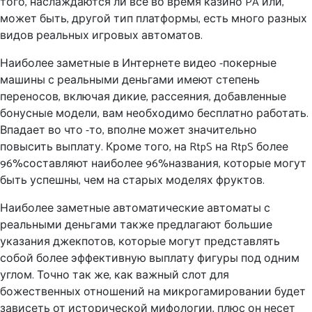
того, наслаждаются ли все во время казино PA или,
может быть, другой тип платформы, есть много разных
видов реальных игровых автоматов.
Наиболее заметные в Интернете видео -покерные
машины с реальными деньгами имеют степень
переносов, включая дикие, рассеяния, добавленные
бонусные модели, вам необходимо бесплатно работать.
Впадает во что -то, вполне может значительно
повысить выплату. Кроме того, на RtpS на RtpS более
96%составляют наиболее 96%названия, которые могут
быть успешны, чем на старых моделях фруктов.
Наиболее заметные автоматические автоматы с
реальными деньгами также предлагают большие
указания джекпотов, которые могут представлять
собой более эффективную выплату фигуры под одним
углом. Точно так же, как важный слот для
божественных отношений на микрогамировании будет
зависеть от исторической мифологии, плюс он несет