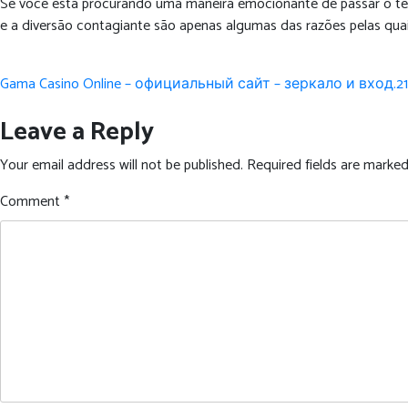
Se você está procurando uma maneira emocionante de passar o temp
e a diversão contagiante são apenas algumas das razões pelas quai
Post
Gama Casino Online – официальный сайт – зеркало и вход.2
navigation
Leave a Reply
Your email address will not be published.
Required fields are marke
Comment
*