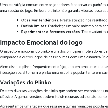
Uma estratégia comum entre os jogadores é observar os padrões de
uma sessão de jogo. Embora o plinko não garanta vitórias, essa a
Observar tendências
: Preste atenção nos resultados
Definir limites
: Estabeleça um valor máximo para apo
Experimentar diferentes versões
: Teste variantes 
Impacto Emocional do Jogo
O aspecto emocional do plinko é um dos principais motivadores para
comparada a outros jogos de cassino, mas com uma dinâmica única.
Além disso, o plinko frequentemente é jogado em ambientes de casin
interação social tornam o plinko uma escolha popular tanto em casi
Variações do Plinko
Existem diversas variações de plinko que podem ser encontradas nos
clássico. Algumas versões podem incluir recursos adicionais, como
Apresentamos uma tabela que resume algumas variações populares d