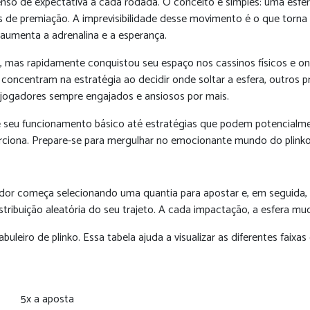
o de expectativa a cada rodada. O conceito é simples: uma esfera
de premiação. A imprevisibilidade desse movimento é o que torna o 
aumenta a adrenalina e a esperança.
, mas rapidamente conquistou seu espaço nos cassinos físicos e on
 concentram na estratégia ao decidir onde soltar a esfera, outros 
s jogadores sempre engajados e ansiosos por mais.
sde seu funcionamento básico até estratégias que podem potencial
orciona. Prepare-se para mergulhar no emocionante mundo do plinko
dor começa selecionando uma quantia para apostar e, em seguida, so
ribuição aleatória do seu trajeto. A cada impactação, a esfera mud
uleiro de plinko. Essa tabela ajuda a visualizar as diferentes faix
5x a aposta