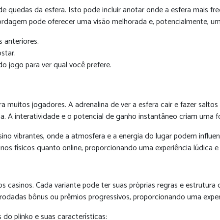
 quedas da esfera. Isto pode incluir anotar onde a esfera mais fr
bordagem pode oferecer uma visão melhorada e, potencialmente, um 
 anteriores.
star.
do jogo para ver qual você prefere.
 muitos jogadores. A adrenalina de ver a esfera cair e fazer salto
 A interatividade e o potencial de ganho instantâneo criam uma fo
o vibrantes, onde a atmosfera e a energia do lugar podem influenci
nos físicos quanto online, proporcionando uma experiência lúdica e
 casinos. Cada variante pode ter suas próprias regras e estrutura 
 rodadas bônus ou prêmios progressivos, proporcionando uma experiê
o plinko e suas características: