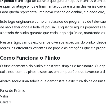
O
plinko
é um jogo de cassino que gera emoções intensas e um sens
enquanto atinge pinos e finalmente pousa em uma das várias caixas 
Cada queda representa uma nova chance de ganhar, e a cada giro, 
Este jogo originou-se como um clássico de programas de televisão
de não saber onde a bola irá pousar. Enquanto alguns jogadores se
aleatório de plinko garante que cada jogo seja único, mantendo o
Neste artigo, vamos explorar os diversos aspectos do plinko, de
regras, as diferentes variantes do jogo e as emoções que ele prop
Como Funciona o Plinko
O funcionamento do plinko é bastante simples e fascinante. O joga
colidindo com os pinos dispostos em um padrão, que favorece a dist
Abaixo segue uma tabela que demonstra a estrutura típica de um tab
Faixa de Prêmio
Valor
Caixa 1