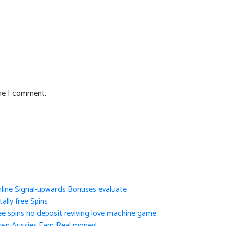
ime I comment.
nline Signal-upwards Bonuses evaluate
ally free Spins
ee spins no deposit reviving love machine game
own Aussies Earn Real money!