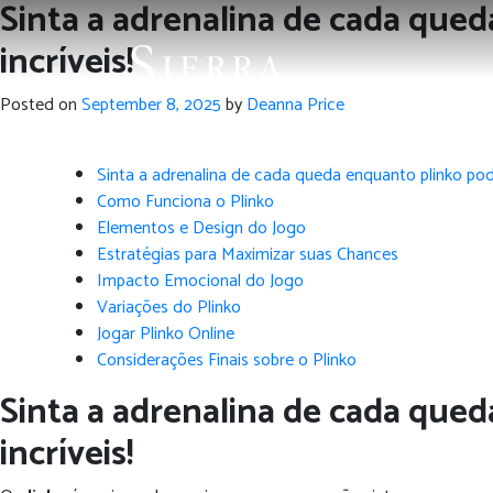
Sinta a adrenalina de cada que
incríveis!
Posted on
September 8, 2025
by
Deanna Price
Sinta a adrenalina de cada queda enquanto plinko pod
Como Funciona o Plinko
Elementos e Design do Jogo
Estratégias para Maximizar suas Chances
Impacto Emocional do Jogo
Variações do Plinko
Jogar Plinko Online
Considerações Finais sobre o Plinko
Sinta a adrenalina de cada que
incríveis!