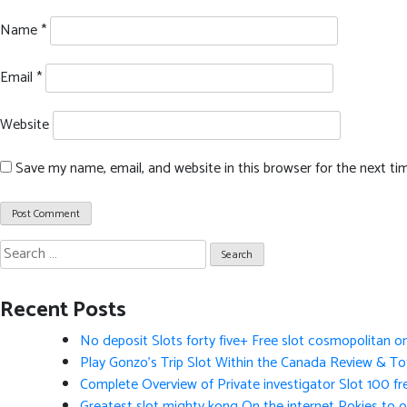
Name
*
Email
*
Website
Save my name, email, and website in this browser for the next t
Search
for:
Recent Posts
No deposit Slots forty five+ Free slot cosmopolitan o
Play Gonzo’s Trip Slot Within the Canada Review & Tot
Complete Overview of Private investigator Slot 100 fr
Greatest slot mighty kong On the internet Pokies to 