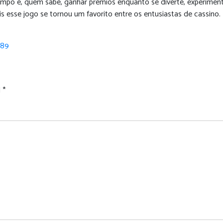
o e, quem sabe, ganhar prêmios enquanto se diverte, experimente 
s esse jogo se tornou um favorito entre os entusiastas de cassino.
189
d
*