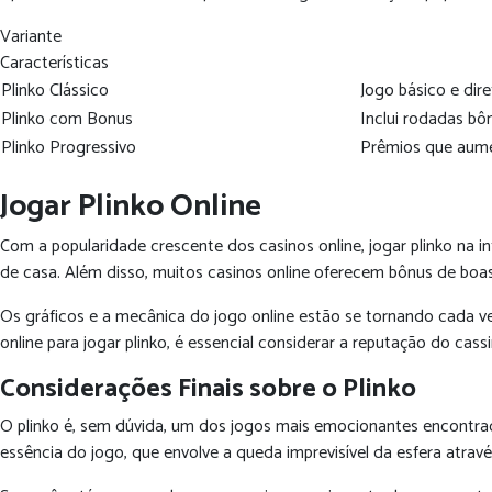
Variante
Características
Plinko Clássico
Jogo básico e dire
Plinko com Bonus
Inclui rodadas bô
Plinko Progressivo
Prêmios que aum
Jogar Plinko Online
Com a popularidade crescente dos casinos online, jogar plinko na 
de casa. Além disso, muitos casinos online oferecem bônus de boas
Os gráficos e a mecânica do jogo online estão se tornando cada ve
online para jogar plinko, é essencial considerar a reputação do ca
Considerações Finais sobre o Plinko
O plinko é, sem dúvida, um dos jogos mais emocionantes encontrad
essência do jogo, que envolve a queda imprevisível da esfera atra