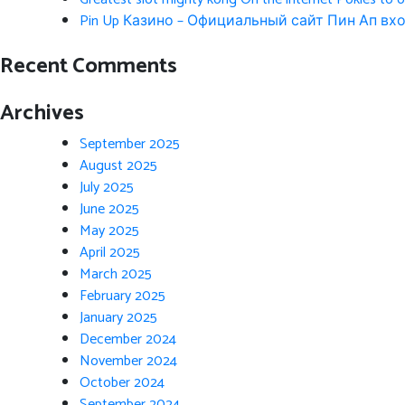
Pin Up Казино – Официальный сайт Пин Ап вхо
Recent Comments
Archives
September 2025
August 2025
July 2025
June 2025
May 2025
April 2025
March 2025
February 2025
January 2025
December 2024
November 2024
October 2024
September 2024