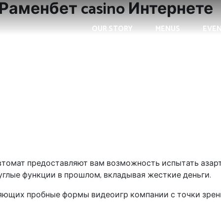
 Раменбет casino Интернете
OUR STORY
MENUS
EVE
томат предоставляют вам возможность испытать азартн
глые функции в прошлом, вкладывая жесткие деньги.
ляющих пробные формы видеоигр компании с точки зрен