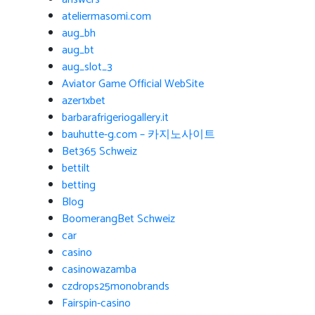
ateliermasomi.com
aug_bh
aug_bt
aug_slot_3
Aviator Game Official WebSite
azer1xbet
barbarafrigeriogallery.it
bauhutte-g.com – 카지노사이트
Bet365 Schweiz
bettilt
betting
Blog
BoomerangBet Schweiz
car
casino
casinowazamba
czdrops25monobrands
Fairspin-casino