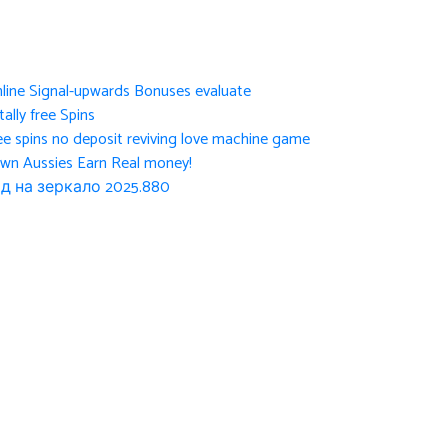
nline Signal-upwards Bonuses evaluate
ally free Spins
ee spins no deposit reviving love machine game
own Aussies Earn Real money!
д на зеркало 2025.880