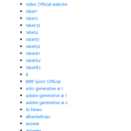
1xBet Official website
1xbet1
1xbet2
1xbet32
1xbet4
1xbet51
1xbet52
1xbet61
1xbet62
1xbet82
6
888 Sport Official
a16z generative ai 1
adobe generative ai 1
adobe generative ai 2
Ai News
albaniadrops
answer
answers