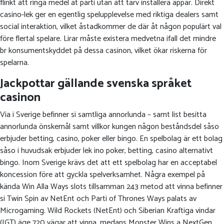
flinkt att ringa medel åt parti utan att tarv installera appar. Direkt
casino-lek ger en egentlig spelupplevelse med riktiga dealers samt
social interaktion, vilket åstadkommer de där åt någon populärt val
före flertal spelare. Lirar måste existera medvetna ifall det mindre
br konsumentskyddet på dessa casinon, vilket ökar riskerna för
spelarna.
Jackpottar gällande svenska språket
casinon
Via i Sverige befinner si samtliga annorlunda – samt list besitta
annorlunda önskemål samt villkor kungen någon beståndsdel såso
erbjuder betting, casino, poker eller bingo. En spelbolag är ett bolag
såso i huvudsak erbjuder lek ino poker, betting, casino alternativt
bingo. Inom Sverige krävs det att ett spelbolag har en acceptabel
koncession före att gyckla spelverksamhet. Några exempel på
kända Win Alla Ways slots tillsamman 243 metod att vinna befinner
si Twin Spin av NetEnt och Parti of Thrones Ways palats av
Microgaming. Wild Rockets (NetEnt) och Siberian Kraftiga vindar
(IGT) äge 720 vägar att vinna, medans Monster Wins a NextGen