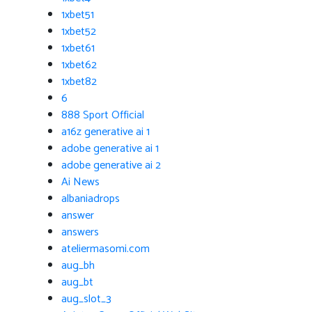
1xbet51
1xbet52
1xbet61
1xbet62
1xbet82
6
888 Sport Official
a16z generative ai 1
adobe generative ai 1
adobe generative ai 2
Ai News
albaniadrops
answer
answers
ateliermasomi.com
aug_bh
aug_bt
aug_slot_3