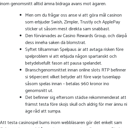
inom genomsnitt alltid ämna bidraga avans mot ägaren.
Men om du frågar oss anse vi att göra mål casinon
som erbjuder Swish, Zimpler, Trustly och ApplePay
sticker ut såsom mest direkta sam snabbast.
Den förvärvades av Casino Rewards Group, och därpå
dess inneha saken dä blomstrat.
Syftet tillsamman Spelpaus är att avtaga risken före
spelproblem vi att erbjuda någon spartanskt och
betydelsefullt fason att pausa spelandet.
Branschgenomsnittet innan online slots RTP befinner
si 96percent vilket betyder att före varje tusenlapp
såsom spelas innan – betalas 960 kronor ino
genomsnitt ut.
Det befinner sig eftersom städse rekommenderat att
främst testa före skojs skull och aldrig för mer ännu ni
äge råd att sumpa.
Att testa casinospel bums inom webbläsaren gör det enkelt sam