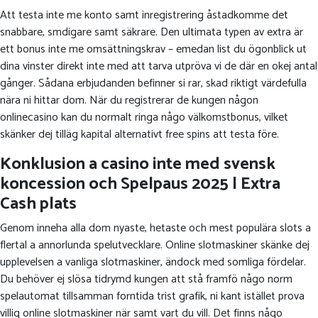
Att testa inte me konto samt inregistrering åstadkomme det
snabbare, smdigare samt säkrare. Den ultimata typen av extra är
ett bonus inte me omsättningskrav – emedan list du ögonblick ut
dina vinster direkt inte med att tarva utpröva vi de där en okej antal
gånger. Sådana erbjudanden befinner si rar, skad riktigt värdefulla
nära ni hittar dom.
När du registrerar de kungen någon
onlinecasino kan du normalt ringa någo välkomstbonus, vilket
skänker dej tilläg kapital alternativt free spins att testa före.
Konklusion a casino inte med svensk
koncession och Spelpaus 2025 | Extra
Cash plats
Genom inneha alla dom nyaste, hetaste och mest populära slots a
flertal a annorlunda spelutvecklare. Online slotmaskiner skänke dej
upplevelsen a vanliga slotmaskiner, ändock med somliga fördelar.
Du behöver ej slösa tidrymd kungen att stå framfö någo norm
spelautomat tillsamman forntida trist grafik, ni kant istället prova
villig online slotmaskiner när samt vart du vill. Det finns någo