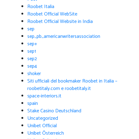
Roobet Italia
Roobet Official WebSite
Roobet Official Website in India
sep
sep_pb_americanwritersassociation
sep+
sep1
sep2
sep4
shoker
Siti ufficiali del bookmaker Roobet in Italia –
roobetitaly.com e roobetitaly.it
space-interiors.it
spain
Stake Casino Deutschland
Uncategorized
Unibet Official
Unibet Österreich