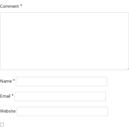
Comment
*
Name
*
Email
*
Website