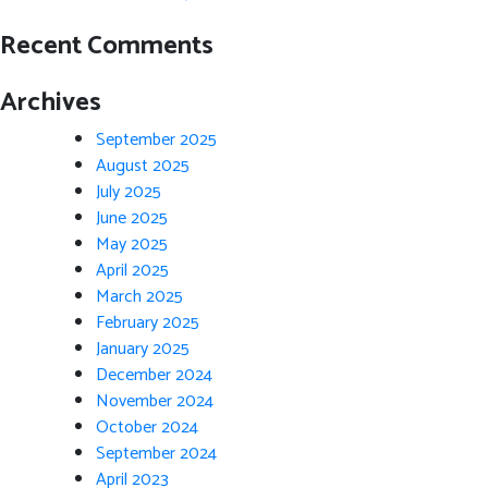
Recent Comments
Archives
September 2025
August 2025
July 2025
June 2025
May 2025
April 2025
March 2025
February 2025
January 2025
December 2024
November 2024
October 2024
September 2024
April 2023