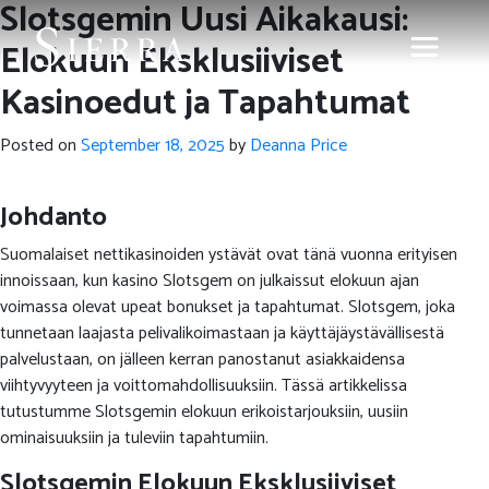
Slotsgemin Uusi Aikakausi:
Elokuun Eksklusiiviset
Kasinoedut ja Tapahtumat
Posted on
September 18, 2025
by
Deanna Price
Johdanto
Suomalaiset nettikasinoiden ystävät ovat tänä vuonna erityisen
innoissaan, kun kasino Slotsgem on julkaissut elokuun ajan
voimassa olevat upeat bonukset ja tapahtumat. Slotsgem, joka
tunnetaan laajasta pelivalikoimastaan ja käyttäjäystävällisestä
palvelustaan, on jälleen kerran panostanut asiakkaidensa
viihtyvyyteen ja voittomahdollisuuksiin. Tässä artikkelissa
tutustumme Slotsgemin elokuun erikoistarjouksiin, uusiin
ominaisuuksiin ja tuleviin tapahtumiin.
Slotsgemin Elokuun Eksklusiiviset