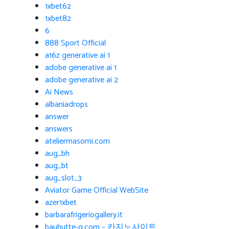
1xbet62
1xbet82
6
888 Sport Official
a16z generative ai 1
adobe generative ai 1
adobe generative ai 2
Ai News
albaniadrops
answer
answers
ateliermasomi.com
aug_bh
aug_bt
aug_slot_3
Aviator Game Official WebSite
azer1xbet
barbarafrigeriogallery.it
bauhutte-g.com – 카지노사이트