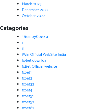
March 2023
December 2022
October 2022
Categories
! Без рубрики
1
11
1Win Official WebSite India
1x-bet.downloa
1xBet Official website
1xbet1
1xbet2
1xbet32
1xbet4
1xbet51
1xbet52
1xbet61