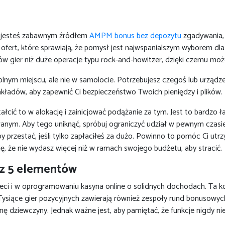
 i jesteś zabawnym źródłem
AMPM bonus bez depozytu
zgadywania, 
 ofert, które sprawiają, że pomysł jest najwspanialszym wyborem d
tułów gier niż duże operacje typu rock-and-howitzer, dzięki czemu
olnym miejscu, ale nie w samolocie. Potrzebujesz czegoś lub urząd
ładów, aby zapewnić Ci bezpieczeństwo Twoich pieniędzy i plików.
ałcić to w alokację i zainicjować podążanie za tym. Jest to bardzo ł
ym. Aby tego uniknąć, spróbuj ograniczyć udział w pewnym czasie i
aby przestać, jeśli tylko zapłaciłeś za dużo. Powinno to pomóc Ci u
ę, że nie wydasz więcej niż w ramach swojego budżetu, aby stracić.
 z 5 elementów
eci i w oprogramowaniu kasyna online o solidnych dochodach. Ta k
 Tysiące gier pozycyjnych zawierają również zespoły rund bonuso
 dziewczyny. Jednak ważne jest, aby pamiętać, że funkcje nigdy nie