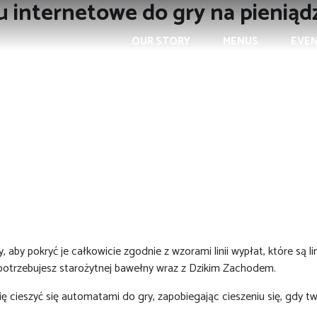
 internetowe do gry na pieniąd
OUR STORY
MENUS
EVE
 aby pokryć je całkowicie zgodnie z wzorami linii wypłat, które są 
 potrzebujesz starożytnej bawełny wraz z Dzikim Zachodem.
ę cieszyć się automatami do gry, zapobiegając cieszeniu się, gdy t