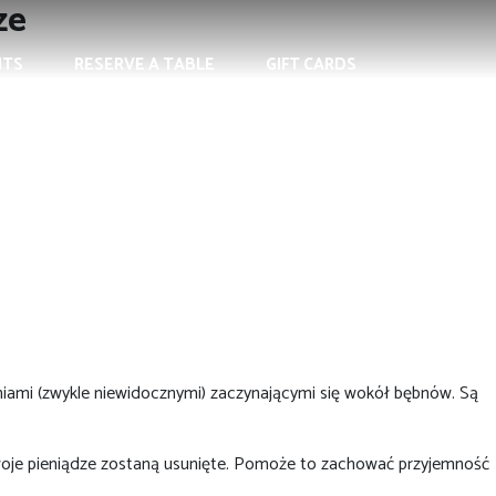
ze
NTS
RESERVE A TABLE
GIFT CARDS
liniami (zwykle niewidocznymi) zaczynającymi się wokół bębnów. Są
woje pieniądze zostaną usunięte.
Pomoże to zachować przyjemność