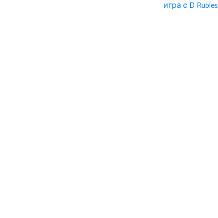
игра с D Rubles