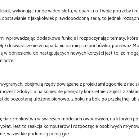
cji, wykonując rundę wideo slotu, w oparciu o Twoje potrzeby i rozp
jak obstawianie z jakąkolwiek prawdopodobną serią, to jednak rozs
em, wprowadzając dodatkowe funkcje i rozpoczynając tematy, które s
ne(p) doświadczenie w napadaniu na miejsce pochówku, ponieważ Mo
czą w odniesieniu do następujących nowych korzyści jest to, że mog
niądze.
rie wygranych, obejmują rzędy powiązane z projektami zgodnie z na
 możesz zdobyć, a na koniec ile pieniędzy konkretnie czujesz z zakładó
stkie pozostaną ułożone pionowo, z boku na bok, po przekątnej lub w
ęcia członkostwa w świeżych modelach owocowych, na których po pr
wypłat. Jest to reakcja komputerów i rozpoczęcie osobliwych młynów
e, wszystkie podnoszą pełną grę.