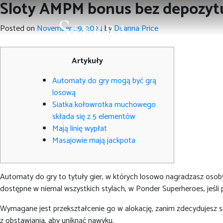
Sloty AMPM bonus bez depozytu
Posted on
November 29, 2024
by
Deanna Price
Artykuły
Automaty do gry mogą być grą
losową
Siatka kołowrotka muchowego
składa się z 5 elementów
Mają linię wypłat
Masajowie mają jackpota
Automaty do gry to tytuły gier, w których losowo nagradzasz osoby,
dostępne w niemal wszystkich stylach, w Ponder Superheroes, jeśli
Wymagane jest przekształcenie go w alokację, zanim zdecydujesz si
z obstawiania, aby uniknąć nawyku.