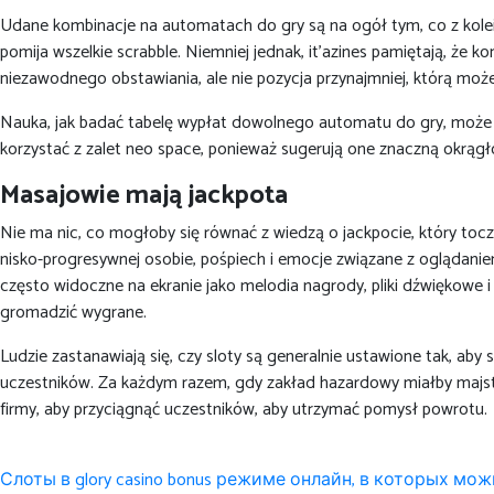
Udane kombinacje na automatach do gry są na ogół tym, co z kolei pr
pomija wszelkie scrabble. Niemniej jednak, it'azines pamiętają, że 
niezawodnego obstawiania, ale nie pozycja przynajmniej, którą może
Nauka, jak badać tabelę wypłat dowolnego automatu do gry, może po
korzystać z zalet neo space, ponieważ sugerują one znaczną okrągł
Masajowie mają jackpota
Nie ma nic, co mogłoby się równać z wiedzą o jackpocie, który toc
nisko-progresywnej osobie, pośpiech i emocje związane z oglądanie
często widoczne na ekranie jako melodia nagrody, pliki dźwiękowe i
gromadzić wygrane.
Ludzie zastanawiają się, czy sloty są generalnie ustawione tak, aby
uczestników. Za każdym razem, gdy zakład hazardowy miałby majstro
firmy, aby przyciągnąć uczestników, aby utrzymać pomysł powrotu.
Post
Слоты в glory casino bonus режиме онлайн, в которых мо