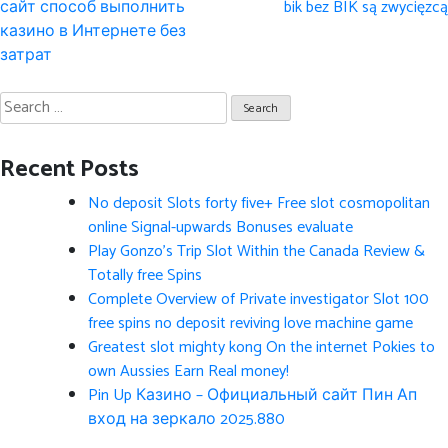
navigation
сайт способ выполнить
bik bez BIK są zwycięzcą
казино в Интернете без
затрат
Search
for:
Recent Posts
No deposit Slots forty five+ Free slot cosmopolitan
online Signal-upwards Bonuses evaluate
Play Gonzo’s Trip Slot Within the Canada Review &
Totally free Spins
Complete Overview of Private investigator Slot 100
free spins no deposit reviving love machine game
Greatest slot mighty kong On the internet Pokies to
own Aussies Earn Real money!
Pin Up Казино – Официальный сайт Пин Ап
вход на зеркало 2025.880