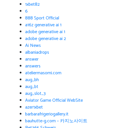
1xbet82
6
888 Sport Official
a16z generative ai 1
adobe generative ai 1
adobe generative ai 2
Ai News
albaniadrops
answer
answers
ateliermasomi.com
aug_bh
aug_bt
aug_slot_3
Aviator Game Official WebSite
azer1xbet
barbarafrigeriogallery.it
bauhutte-g.com – 카지노사이트
Bet365 Schweiz