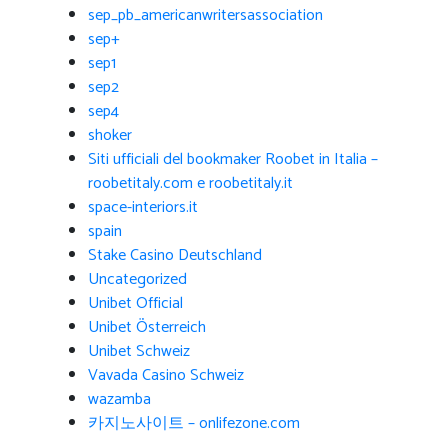
sep_pb_americanwritersassociation
sep+
sep1
sep2
sep4
shoker
Siti ufficiali del bookmaker Roobet in Italia –
roobetitaly.com e roobetitaly.it
space-interiors.it
spain
Stake Casino Deutschland
Uncategorized
Unibet Official
Unibet Österreich
Unibet Schweiz
Vavada Casino Schweiz
wazamba
카지노사이트 – onlifezone.com