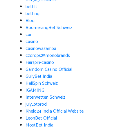
bettilt
betting
Blog
BoomerangBet Schweiz
car
casino
casinowazamba
czdrops25monobrands
Fairspin-casino
Gamdom Casino Official
GullyBet India
HellSpin Schweiz
IGAMING
Interwetten Schweiz
july_btprod
Khelo24 India Official Website
LeonBet Official
MostBet India