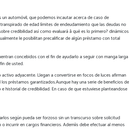
s un automóvil, que podemos incautar acerca de caso de
 ha transpirado de edad límites de endeudamiento que las deudas no
obre credibilidad así­ como evaluará â qué es lo primero? dinámicos
lmente le posibilitan precalificar de algún préstamo con total
ntran concebidos con el fin de ayudarlo a seguir con manga larga
fin de usted.
 activo adyacente. Llegan a convertirse en focos de luces afirman
l los préstamos garantizados.Aunque hay una serie de beneficios de
e historial de credibilidad. En caso de que estuviese planteandose
arlos según pueda ser forzoso sin un transcurso sobre solicitud
 o incurrir en cargos financieros. Ademí¡s debe efectuar al menos