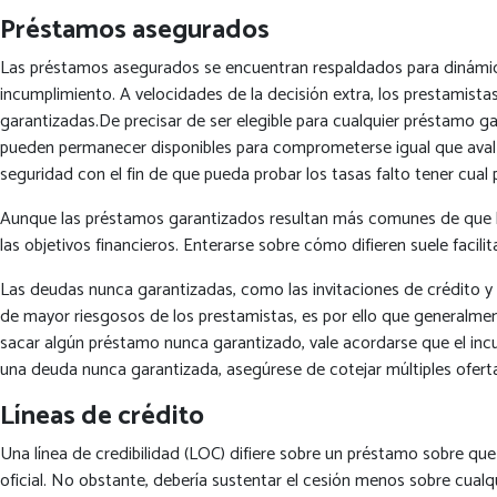
Préstamos asegurados
Las préstamos asegurados se encuentran respaldados para dinámico
incumplimiento. A velocidades de la decisión extra, los prestamist
garantizadas.De precisar de ser elegible para cualquier préstamo g
pueden permanecer disponibles para comprometerse igual que aval d
seguridad con el fin de que pueda probar los tasas falto tener cual p
Aunque las préstamos garantizados resultan más comunes de que la
las objetivos financieros. Enterarse sobre cómo difieren suele facili
Las deudas nunca garantizadas, como las invitaciones de crédito y 
de mayor riesgosos de los prestamistas, es por ello que generalme
sacar algún préstamo nunca garantizado, vale acordarse que el incu
una deuda nunca garantizada, asegúrese de cotejar múltiples oferta
Líneas de crédito
Una línea de credibilidad (LOC) difiere sobre un préstamo sobre qu
oficial. No obstante, debería sustentar el cesión menos sobre cual