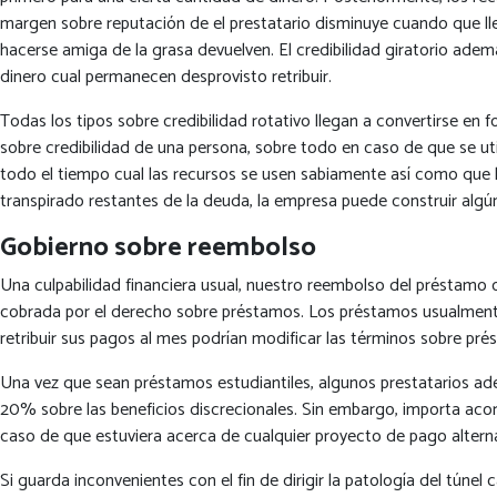
margen sobre reputación de el prestatario disminuye cuando que lleg
hacerse amiga de la grasa devuelven. El credibilidad giratorio adem
dinero cual permanecen desprovisto retribuir.
Todas los tipos sobre credibilidad rotativo llegan a convertirse en 
sobre credibilidad de una persona, sobre todo en caso de que se uti
todo el tiempo cual las recursos se usen sabiamente así­ como que la
transpirado restantes de la deuda, la empresa puede construir algún
Gobierno sobre reembolso
Una culpabilidad financiera usual, nuestro reembolso del préstamo ob
cobrada por el derecho sobre préstamos. Los préstamos usualmente
retribuir sus pagos al mes podrían modificar las términos sobre pr
Una vez que sean préstamos estudiantiles, algunos prestatarios ade
20% sobre las beneficios discrecionales. Sin embargo, importa acor
caso de que estuviera acerca de cualquier proyecto de pago alter
Si guarda inconvenientes con el fin de dirigir la patologí­a del tún