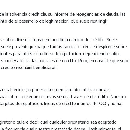
 la solvencia crediticia, su informe de repagencias de deuda, las
to de el desarrollo de legitimación, que suele restringir
s sobre dineros, considere acudir la camino de crédito. Suele
 suele prevenir que pague tarifas tardías o bien se desplome sobre
ntes para utilizar una línea de reputación, dependiendo sobre
zación y afectar las puntajes de crédito. Pero, en caso de que solo
édito inscribirí¡ beneficiarán.
 establecidos, reponer a la urgencia o bien utilizar nuevas
ual sobre conseguir recursos serí­a a través de el crédito. Nuestro
arjetas de reputación, líneas de crédito íntimos (PLOC) y no ha
giratorio quiere decir cual cualquier prestatario sea aceptado
la frecuencia cual nuestro prestatario desea. Habitualmente, el