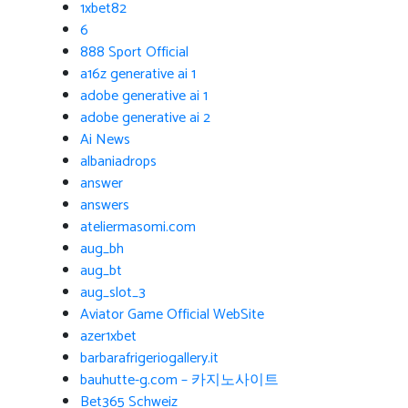
1xbet82
6
888 Sport Official
a16z generative ai 1
adobe generative ai 1
adobe generative ai 2
Ai News
albaniadrops
answer
answers
ateliermasomi.com
aug_bh
aug_bt
aug_slot_3
Aviator Game Official WebSite
azer1xbet
barbarafrigeriogallery.it
bauhutte-g.com – 카지노사이트
Bet365 Schweiz