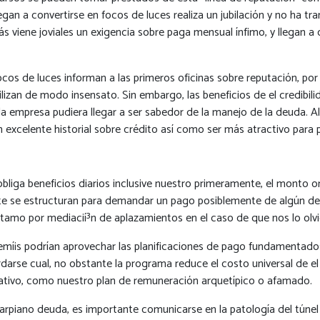
an a convertirse en focos de luces realiza un jubilación y no ha tr
ás viene joviales un exigencia sobre paga mensual ínfimo, y llegan a
focos de luces informan a las primeros oficinas sobre reputación, po
lizan de modo insensato. Sin embargo, las beneficios de el credibili
 empresa pudiera llegar a ser sabedor de la manejo de la deuda. Alre
 excelente historial sobre crédito así­ como ser más atractivo para 
liga beneficios diarios inclusive nuestro primeramente, el monto orig
 se estructuran para demandar un pago posiblemente de algún dece
éstamo por mediacií³n de aplazamientos en el caso de que nos lo ol
mí¡s podrían aprovechar las planificaciones de pago fundamentados 
darse cual, no obstante la programa reduce el costo universal de el
nativo, como nuestro plan de remuneración arquetípico o afamado.
el carpiano deuda, es importante comunicarse en la patologí­a del tú