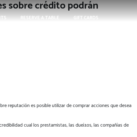
es sobre crédito podrán
NTS
RESERVE A TABLE
GIFT CARDS
obre reputación es posible utilizar de comprar acciones que desea
credibilidad cual los prestamistas, las dueí±os, las compañías de