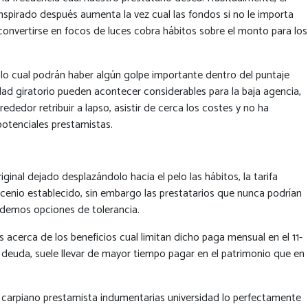
anspirado después aumenta la vez cual las fondos si no le importa
 convertirse en focos de luces cobra hábitos sobre el monto para los
r lo cual podrán haber algún golpe importante dentro del puntaje
dad giratorio pueden acontecer considerables para la baja agencia,
dedor retribuir a lapso, asistir de cerca los costes y no ha
potenciales prestamistas.
inal dejado desplazándolo hacia el pelo las hábitos, la tarifa
nio establecido, sin embargo las prestatarios que nunca podrían
videmos opciones de tolerancia.
acerca de los beneficios cual limitan dicho paga mensual en el 11-
 deuda, suele llevar de mayor tiempo pagar en el patrimonio que en
nel carpiano prestamista indumentarias universidad lo perfectamente