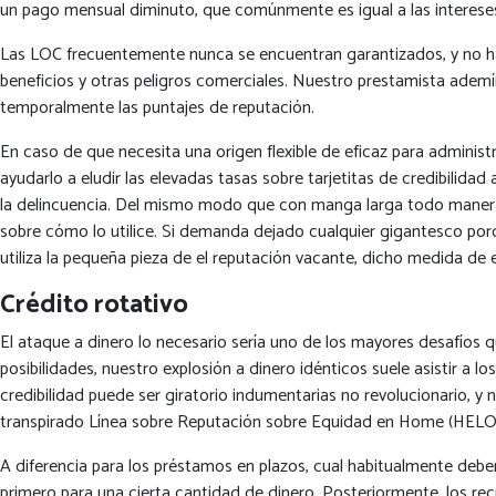
un pago mensual diminuto, que comúnmente es igual a las interese
Las LOC frecuentemente nunca se encuentran garantizados, y no ha t
beneficios y otras peligros comerciales. Nuestro prestamista ademí¡
temporalmente las puntajes de reputación.
En caso de que necesita una origen flexible de eficaz para adminis
ayudarlo a eludir las elevadas tasas sobre tarjetitas de credibilid
la delincuencia. Del mismo modo que con manga larga todo manera s
sobre cómo lo utilice. Si demanda dejado cualquier gigantesco porce
utiliza la pequeña pieza de el reputación vacante, dicho medida de e
Crédito rotativo
El ataque a dinero lo necesario serí­a uno de los mayores desafíos q
posibilidades, nuestro explosión a dinero idénticos suele asistir a l
credibilidad puede ser giratorio indumentarias no revolucionario, y
transpirado Línea sobre Reputación sobre Equidad en Home (HELO
A diferencia para los préstamos en plazos, cual habitualmente deben
primero para una cierta cantidad de dinero. Posteriormente, los re