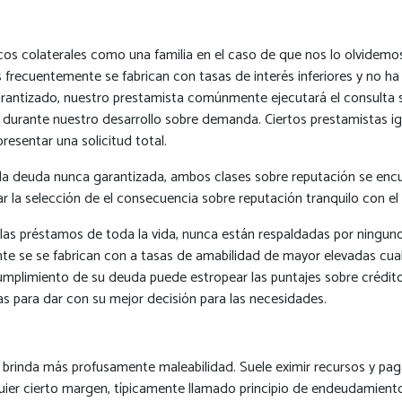
s colaterales como una familia en el caso de que nos lo olvidemo
as frecuentemente se fabrican con tasas de interés inferiores y no
arantizado, nuestro prestamista comúnmente ejecutará el consulta s
urante nuestro desarrollo sobre demanda. Ciertos prestamistas igua
resentar una solicitud total.
 deuda nunca garantizada, ambos clases sobre reputación se encue
tar la selección de el consecuencia sobre reputación tranquilo con el 
las préstamos de toda la vida, nunca están respaldadas por ninguno
nte se se fabrican con a tasas de amabilidad de mayor elevadas cua
mplimiento de su deuda puede estropear las puntajes sobre crédito 
s para dar con su mejor decisión para las necesidades.
e brinda más profusamente maleabilidad. Suele eximir recursos y pag
quier cierto margen, típicamente llamado principio de endeudamiento