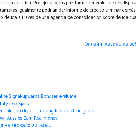
ratar su posición. Por ejemplo, las préstamos federales deben dispos
amistas igualmente podrían dar informe de crédito eliminar demás 
o deuda a través de una agencia de consolidación sobre deuda cual 
.
Онлайн -казино на в
nline Signal-upwards Bonuses evaluate
ally free Spins
ee spins no deposit reviving love machine game
own Aussies Earn Real money!
д на зеркало 2025.880