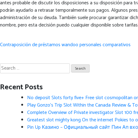
antes probable de discutir los disposiciones a su disposición para t
podrán ayudarlo a retrasar temporalmente sus pagos. Algunos prest
administración de su deuda. También suele procurar garantizar dich
nombre, pero esta decisión puedo cualquier disponible sobre tarifas
Post
Contraposición de préstamos wandoo personales comparativos
navigation
Search
for:
Recent Posts
No deposit Slots forty five+ Free slot cosmopolitan o
Play Gonzo’s Trip Slot Within the Canada Review & Tot
Complete Overview of Private investigator Slot 100 fr
Greatest slot mighty kong On the internet Pokies to 
Pin Up Казино – Официальный сайт Пин Ап вхо