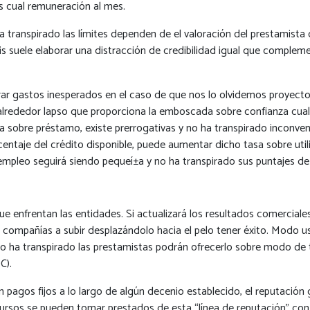
s cual remuneración al mes.
ranspirado las límites dependen de el valoración del prestamista de
s suele elaborar una distracción de credibilidad igual que complemen
trar gastos inesperados en el caso de que nos lo olvidemos proyecto
ad alrededor lapso que proporciona la emboscada sobre confianza cual
obre préstamo, existe prerrogativas y no ha transpirado inconvenie
ntaje del crédito disponible, puede aumentar dicho tasa sobre utili
mpleo seguirá siendo pequeí±a y no ha transpirado sus puntajes de cr
ue enfrentan las entidades. Si actualizará los resultados comerciales
os compañías a subir desplazándolo hacia el pelo tener éxito. Modo us
 no ha transpirado las prestamistas podrán ofrecerlo sobre modo de t
C).
 pagos fijos a lo largo de algún decenio establecido, el reputación 
cursos se pueden tomar prestados de esta “línea de reputación” con 