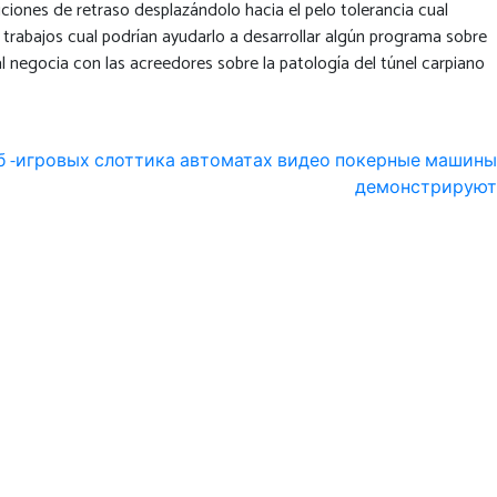
iciones de retraso desplazándolo hacia el pelo tolerancia cual
trabajos cual podrían ayudarlo a desarrollar algún programa sobre
negocia con las acreedores sobre la patologí­a del túnel carpiano
еб -игровых слоттика автоматах видео покерные машины
демонстрируют