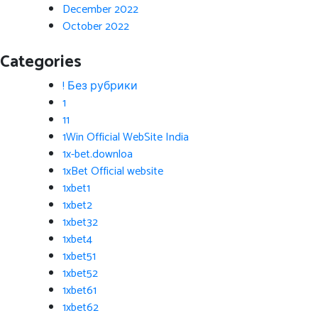
December 2022
October 2022
Categories
! Без рубрики
1
11
1Win Official WebSite India
1x-bet.downloa
1xBet Official website
1xbet1
1xbet2
1xbet32
1xbet4
1xbet51
1xbet52
1xbet61
1xbet62