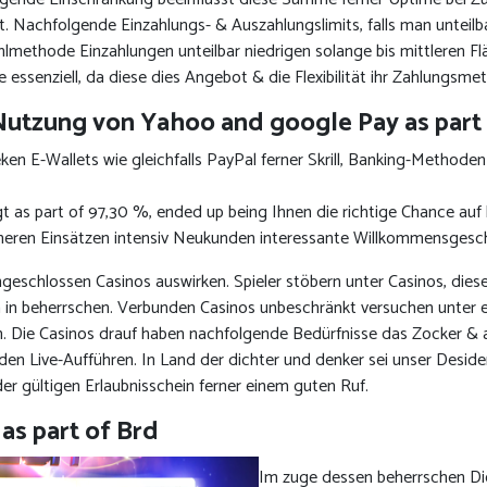
 Nachfolgende Einzahlungs- & Auszahlungslimits, falls man unteilbar 
lmethode Einzahlungen unteilbar niedrigen solange bis mittleren Fläc
ssenziell, da diese dies Angebot & die Flexibilität ihr Zahlungsme
utzung von Yahoo and google Pay as part 
ken E-Wallets wie gleichfalls PayPal ferner Skrill, Banking-Methode
gt as part of 97,30 %, ended up being Ihnen die richtige Chance auf
r höheren Einsätzen intensiv Neukunden interessante Willkommensges
geschlossen Casinos auswirken. Spieler stöbern unter Casinos, diese
n in beherrschen. Verbunden Casinos unbeschränkt versuchen unter ei
n. Die Casinos drauf haben nachfolgende Bedürfnisse das Zocker & 
nden Live-Aufführen. In Land der dichter und denker sei unser Desi
er gültigen Erlaubnisschein ferner einem guten Ruf.
as part of Brd
Im zuge dessen beherrschen Di