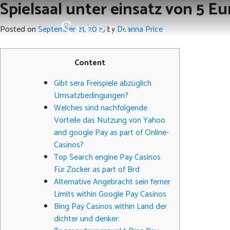
Spielsaal unter einsatz von 5 E
Posted on
September 21, 2025
by
Deanna Price
Content
Gibt sera Freispiele abzüglich
Umsatzbedingungen?
Welches sind nachfolgende
Vorteile das Nutzung von Yahoo
and google Pay as part of Online-
Casinos?
Top Search engine Pay Casinos
Für Zocker as part of Brd
Alternative Angebracht sein ferner
Limits within Google Pay Casinos
Bing Pay Casinos within Land der
dichter und denker: