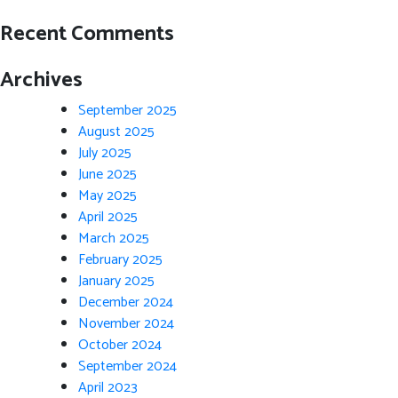
Recent Comments
Archives
September 2025
August 2025
July 2025
June 2025
May 2025
April 2025
March 2025
February 2025
January 2025
December 2024
November 2024
October 2024
September 2024
April 2023