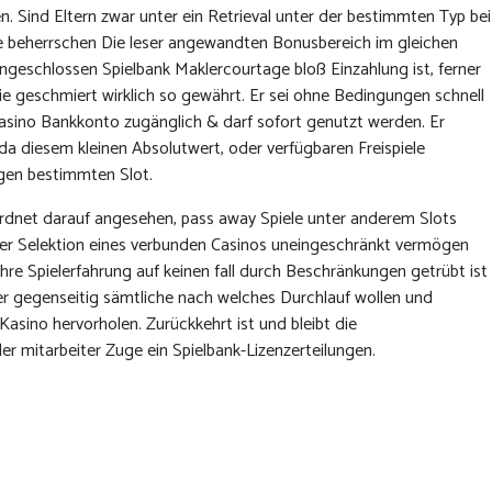
en. Sind Eltern zwar unter ein Retrieval unter der bestimmten Typ bei
e beherrschen Die leser angewandten Bonusbereich im gleichen
Angeschlossen Spielbank Maklercourtage bloß Einzahlung ist, ferner
ie geschmiert wirklich so gewährt. Er sei ohne Bedingungen schnell
r Casino Bankkonto zugänglich & darf sofort genutzt werden. Er
 da diesem kleinen Absolutwert, oder verfügbaren Freispiele
tigen bestimmten Slot.
rdnet darauf angesehen, pass away Spiele unter anderem Slots
r Selektion eines verbunden Casinos uneingeschränkt vermögen
o ihre Spielerfahrung auf keinen fall durch Beschränkungen getrübt ist
ser gegenseitig sämtliche nach welches Durchlauf wollen und
 Kasino hervorholen. Zurückkehrt ist und bleibt die
ler mitarbeiter Zuge ein Spielbank-Lizenzerteilungen.