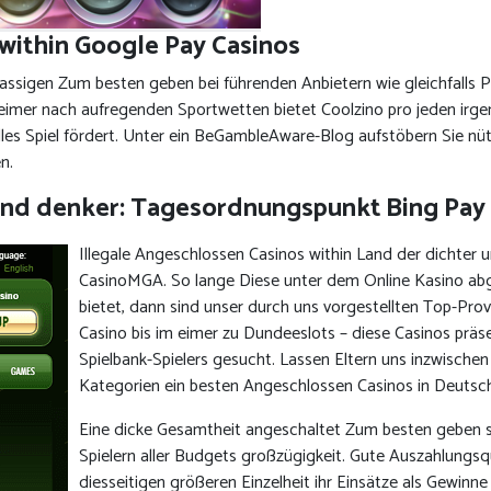
 within Google Pay Casinos
klassigen Zum besten geben bei führenden Anbietern wie gleichfall
 eimer nach aufregenden Sportwetten bietet Coolzino pro jeden irg
les Spiel fördert. Unter ein BeGambleAware-Blog aufstöbern Sie nü
n.
 und denker: Tagesordnungspunkt Bing Pay
Illegale Angeschlossen Casinos within Land der dichter 
CasinoMGA. So lange Diese unter dem Online Kasino abgr
bietet, dann sind unser durch uns vorgestellten Top-Prov
Casino bis im eimer zu Dundeeslots – diese Casinos prä
Spielbank-Spielers gesucht. Lassen Eltern uns inzwische
Kategorien ein besten Angeschlossen Casinos in Deutsch
Eine dicke Gesamtheit angeschaltet Zum besten geben so
Spielern aller Budgets großzügigkeit. Gute Auszahlungs
diesseitigen größeren Einzelheit ihr Einsätze als Gewin