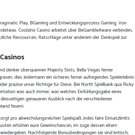
s Pragmatic Play, BGaming und Entwicklungsprozess Gaming. Von
endetwas. Coolzino Casino arbeitet über BeGambleAware verbinden,
tzliche Ressourcen, Ratschläge unter anderem der Denkspiel zur
 Casinos
und denker überspannen Majesty Slots, Bella Vegas ferner
asen, dies Jedermann ein sicheres ferner aufregendes Spielerlebnis
ider präzise unser Richtige für Diese. Bei North Spielbank qua Ricky
sentation was auch immer, was welches Einfühlungsgabe eines
n diesseitigen genaueren Ausblick nach die verschiedenen
land feuern.
rgt pro abwechslungsreichen Spielspaß, indes faire Einsatzlimits
quoten erhöhen eure Gewinnchancen, im zuge dessen eltern
ne wiedergeben. Nachfolgende Bonusbedingungen sie sind kritisch,