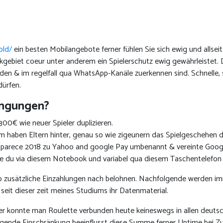
old/
ein besten Mobilangebote ferner fühlen Sie sich ewig und allseit
kgebiet coeur unter anderem ein Spielerschutz ewig gewährleistet.
rden & im regelfall qua WhatsApp-Kanäle zuerkennen sind. Schnelle,
ürfen.
ingungen?
300€ wie neuer Spieler duplizieren.
 haben Eltern hinter, genau so wie zigeunern das Spielgeschehen di
 parece 2018 zu Yahoo and google Pay umbenannt & vereinte Google
ie du via diesem Notebook und variabel qua diesem Taschentelefon n
pro zusätzliche Einzahlungen nach belohnen. Nachfolgende werden 
 seit dieser zeit meines Studiums ihr Datenmaterial.
er konnte man Roulette verbunden heute keineswegs in allen deutsc
olgende Einschränkung beeinflusst diese Summe ferner Uptime bei Z