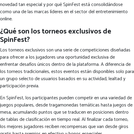
novedad tan especial y por qué SpinFest está consolidándose
como una de las marcas líderes en el sector del entretenimiento
online.
¿Qué son los torneos exclusivos de
SpinFest?
Los torneos exclusivos son una serie de competiciones diseñadas
para ofrecer a los jugadores una oportunidad exclusiva de
enfrentar desafíos únicos dentro de la plataforma. A diferencia de
los torneos tradicionales, estos eventos están disponibles solo para
un grupo selecto de usuarios basados en su actividad, lealtad y
participación previa.
En SpinFest, los participantes pueden competir en una variedad de
juegos populares, desde tragamonedas temáticas hasta juegos de
mesa, acumulando puntos que se traducen en posiciones dentro
de tablas de clasificación en tiempo real. Al finalizar cada torneo,
los mejores jugadores reciben recompensas que van desde giros
gratis hasta premios en efectivo y bonos especiales.