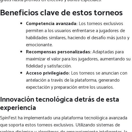
Beneficios clave de estos torneos
Competencia avanzada:
Los torneos exclusivos
permiten a los usuarios enfrentarse a jugadores de
habilidades similares, haciendo el desafío más justo y
emocionante.
Recompensas personalizadas:
Adaptadas para
maximizar el valor para los jugadores, aumentando su
fidelidad y satisfacción.
Acceso privilegiado:
Los torneos se anuncian con
antelación a través de la plataforma, generando
expectación y preparación entre los usuarios.
Innovación tecnológica detrás de esta
experiencia
SpinFest ha implementado una plataforma tecnológica avanzada
que soporta estos torneos exclusivos. Utilizando sistemas de