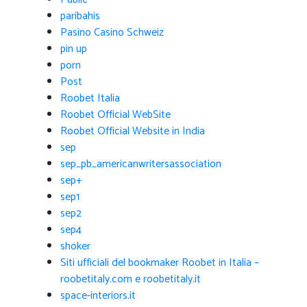
paribahis
Pasino Casino Schweiz
pin up
porn
Post
Roobet Italia
Roobet Official WebSite
Roobet Official Website in India
sep
sep_pb_americanwritersassociation
sep+
sep1
sep2
sep4
shoker
Siti ufficiali del bookmaker Roobet in Italia –
roobetitaly.com e roobetitaly.it
space-interiors.it