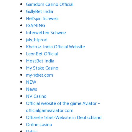
Gamdom Casino Official
GullyBet India
HellSpin Schweiz
IGAMING
Interwetten Schweiz
july_btprod
Khelo24 India Official Website
LeonBet Official
MostBet India
My Stake Casino
my-1xbet.com
NEW
News
NV Casino
Official website of the game Aviator –
officialgameaviator.com
Offizielle 1xbet-Website in Deutschland
Online casino
Pablic