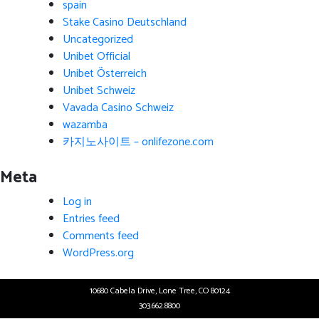
spain
Stake Casino Deutschland
Uncategorized
Unibet Official
Unibet Österreich
Unibet Schweiz
Vavada Casino Schweiz
wazamba
카지노사이트 – onlifezone.com
Meta
Log in
Entries feed
Comments feed
WordPress.org
10680 Cabela Drive, Lone Tree, CO 80124
303.662.8800