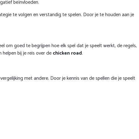
gatief beïnvloeden.
rategie te volgen en verstandig te spelen. Door je te houden aan je
l om goed te begrijpen hoe elk spel dat je speelt werkt, de regels,
helpen bij je reis over de
chicken road
.
rgelijking met andere. Door je kennis van de spellen die je speelt