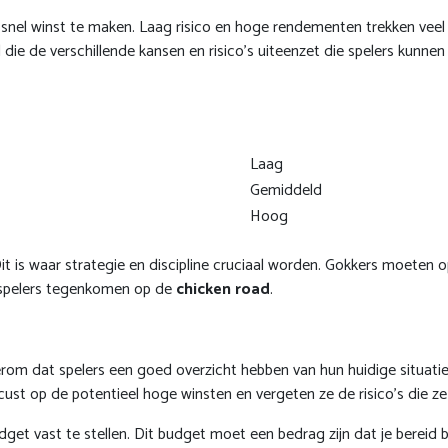
 snel winst te maken. Laag risico en hoge rendementen trekken veel
die de verschillende kansen en risico’s uiteenzet die spelers kun
Laag
Gemiddeld
Hoog
Dit is waar strategie en discipline cruciaal worden. Gokkers moeten
ie spelers tegenkomen op de
chicken road
.
 erom dat spelers een goed overzicht hebben van hun huidige situatie
ocust op de potentieel hoge winsten en vergeten ze de risico’s die z
get vast te stellen. Dit budget moet een bedrag zijn dat je bereid b