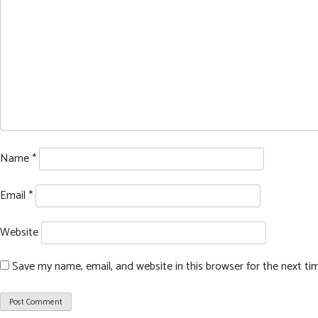
Name
*
Email
*
Website
Save my name, email, and website in this browser for the next t