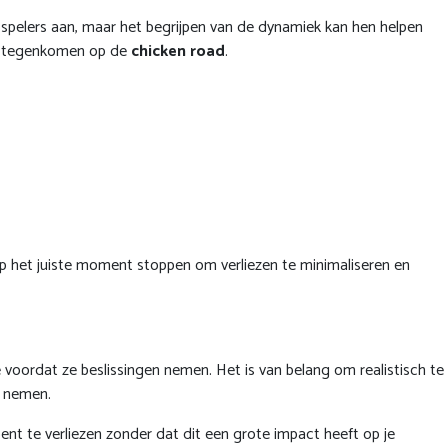
 spelers aan, maar het begrijpen van de dynamiek kan hen helpen
nen tegenkomen op de
chicken road
.
 op het juiste moment stoppen om verliezen te minimaliseren en
 voordat ze beslissingen nemen. Het is van belang om realistisch te
e nemen.
ent te verliezen zonder dat dit een grote impact heeft op je