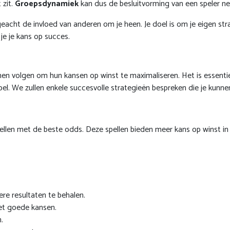
 zit.
Groepsdynamiek
kan dus de besluitvorming van een speler ne
ongeacht de invloed van anderen om je heen. Je doel is om je eigen st
je je kans op succes.
nen volgen om hun kansen op winst te maximaliseren. Het is essentiee
l. We zullen enkele succesvolle strategieën bespreken die je kunnen 
len met de beste odds. Deze spellen bieden meer kans op winst in ve
re resultaten te behalen.
met goede kansen.
.