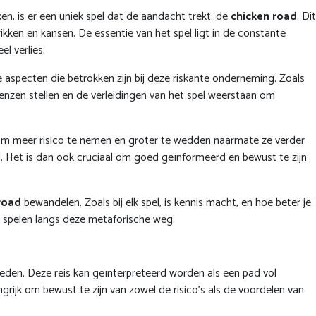
en, is er een uniek spel dat de aandacht trekt: de
chicken road
. Dit
ikken en kansen. De essentie van het spel ligt in de constante
l verlies.
 aspecten die betrokken zijn bij deze riskante onderneming. Zoals
enzen stellen en de verleidingen van het spel weerstaan om
g om meer risico te nemen en groter te wedden naarmate ze verder
d. Het is dan ook cruciaal om goed geïnformeerd en bewust te zijn
road
bewandelen. Zoals bij elk spel, is kennis macht, en hoe beter je
t spelen langs deze metaforische weg.
eden. Deze reis kan geïnterpreteerd worden als een pad vol
grijk om bewust te zijn van zowel de risico’s als de voordelen van