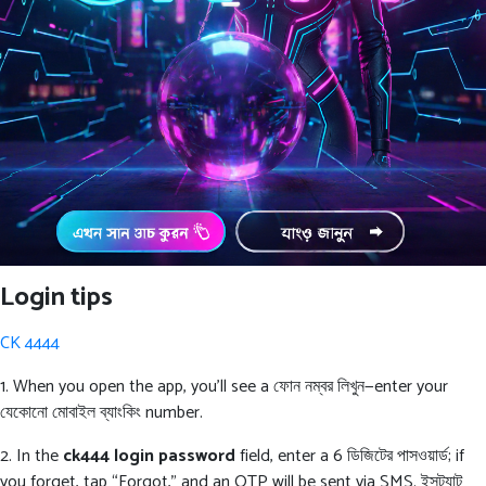
Login tips
CK 4444
1. When you open the app, you’ll see a ফোন নম্বর লিখুন—enter your
যেকোনো মোবাইল ব্যাংকিং number.
2. In the
ck444 login password
field, enter a 6 ডিজিটের পাসওয়ার্ড; if
you forget, tap “Forgot,” and an OTP will be sent via SMS. ইন্সট্যান্ট