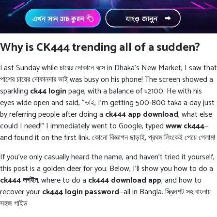
Why is CK444 trending all of a sudden?
Last Sunday while চায়ের দোকানে বসে in Dhaka’s New Market, I saw that
পাশের চায়ের দোকানদার ভাই was busy on his phone! The screen showed a
sparkling
ck44 login
page, with a balance of ৳2100. He with his
eyes wide open and said, “ভাই, I’m getting 500-800 taka a day just
by referring people after doing a
ck444 app download
, what else
could I need!” I immediately went to Google, typed
www ck444
—
and found it on the first link. কোনো বিজ্ঞাপন ছাড়াই, প্রথম লিংকেই পেয়ে গেলাম!
If you’ve only casually heard the name, and haven’t tried it yourself,
this post is a golden deer for you. Below, I’ll show you how to do a
ck444 লগইন
, where to do a
ck444 download app
, and how to
recover your
ck444 login password
—all in Bangla. স্ক্রিনশট সহ বাংলায়
সহজ গাইড