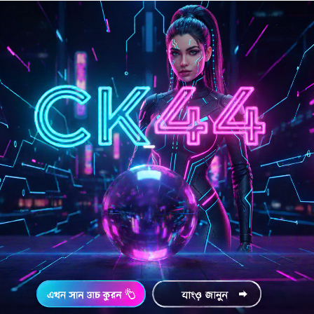
অ্যাকাউন্ট
তৈরি
করুন