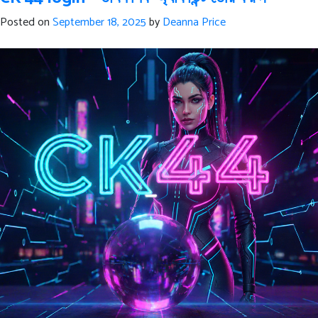
গ
Posted on
September 18, 2025
by
Deanna Price
প
খ