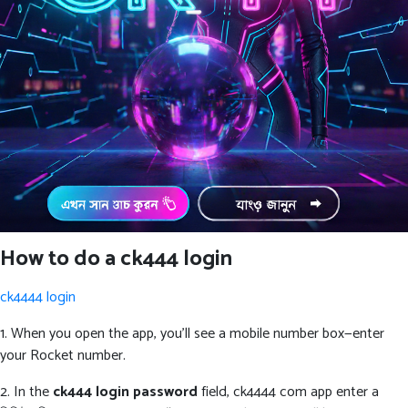
How to do a ck444 login
ck4444 login
1. When you open the app, you’ll see a mobile number box—enter
your Rocket number.
2. In the
ck444 login password
field, ck4444 com app enter a