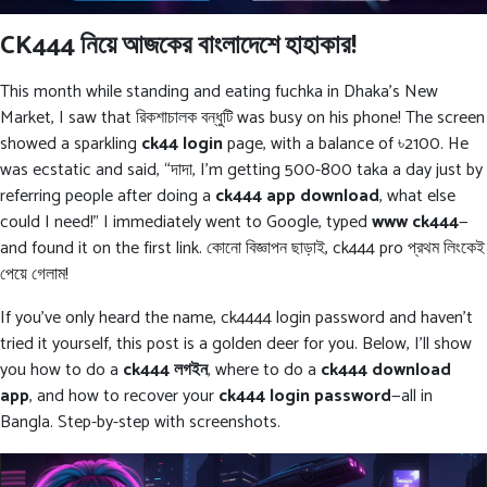
CK444 নিয়ে আজকের বাংলাদেশে হাহাকার!
This month while standing and eating fuchka in Dhaka’s New
Market, I saw that রিকশাচালক বন্ধুটি was busy on his phone! The screen
showed a sparkling
ck44 login
page, with a balance of ৳2100. He
was ecstatic and said, “দাদা, I’m getting 500-800 taka a day just by
referring people after doing a
ck444 app download
, what else
could I need!” I immediately went to Google, typed
www ck444
—
and found it on the first link. কোনো বিজ্ঞাপন ছাড়াই, ck444 pro প্রথম লিংকেই
পেয়ে গেলাম!
If you’ve only heard the name, ck4444 login password and haven’t
tried it yourself, this post is a golden deer for you. Below, I’ll show
you how to do a
ck444 লগইন
, where to do a
ck444 download
app
, and how to recover your
ck444 login password
—all in
Bangla. Step-by-step with screenshots.