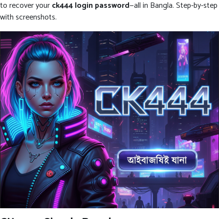
to recover your
ck444 login password
—all in Bangla. Step-by-step
with screenshots.