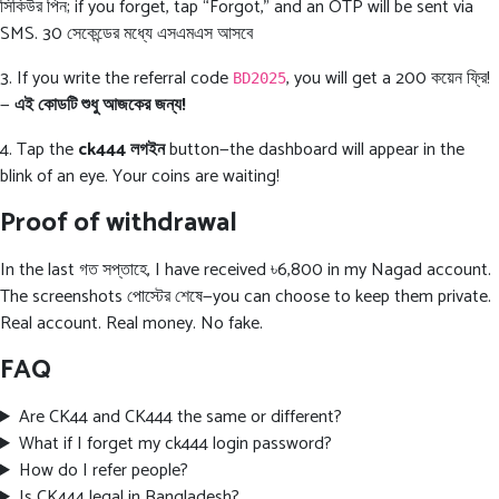
সিকিউর পিন; if you forget, tap “Forgot,” and an OTP will be sent via
SMS. 30 সেকেন্ডের মধ্যে এসএমএস আসবে
3. If you write the referral code
, you will get a 200 কয়েন ফ্রি!
BD2025
—
এই কোডটি শুধু আজকের জন্য!
4. Tap the
ck444 লগইন
button—the dashboard will appear in the
blink of an eye. Your coins are waiting!
Proof of withdrawal
In the last গত সপ্তাহে, I have received ৳6,800 in my Nagad account.
The screenshots পোস্টের শেষে—you can choose to keep them private.
Real account. Real money. No fake.
FAQ
Are CK44 and CK444 the same or different?
What if I forget my ck444 login password?
How do I refer people?
Is CK444 legal in Bangladesh?