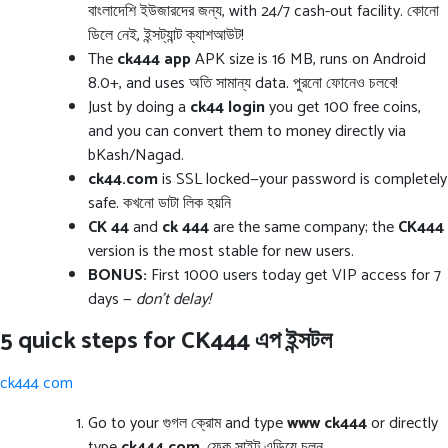
বাংলাদেশি ইউজারদের জন্য, with 24/7 cash-out facility. কোনো
ডিলে নেই, ইন্সট্যান্ট ক্যাশআউট!
The
ck444 app
APK size is 16 MB, runs on Android
8.0+, and uses অতি সামান্য data. পুরনো ফোনেও চলবে!
Just by doing a
ck44 login
you get 100 free coins,
and you can convert them to money directly via
bKash/Nagad.
ck44.com
is SSL locked—your password is completely
safe. কখনো ডাটা লিক হয়নি
CK 44
and
ck 444
are the same company; the
CK444
version is the most stable for new users.
BONUS:
First 1000 users today get VIP access for 7
days —
don’t delay!
5 quick steps for CK444 এপ ইন্সটল
ck444 com
Go to your গুগল ক্রোম and type
www ck444
or directly
type
ck444 com
. ফেক সাইট এড়িয়ে চলুন