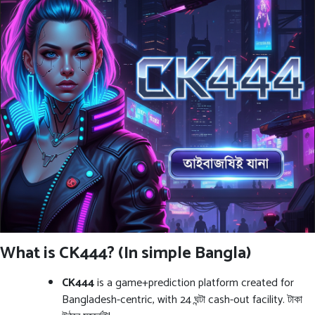
What is CK444? (In simple Bangla)
CK444
is a game+prediction platform created for
Bangladesh-centric, with 24 ঘন্টা cash-out facility. টাকা